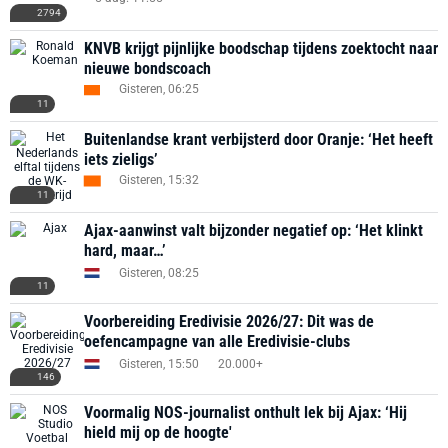
2794
KNVB krijgt pijnlijke boodschap tijdens zoektocht naar
nieuwe bondscoach
Gisteren, 06:25
11
Buitenlandse krant verbijsterd door Oranje: ‘Het heeft
iets zieligs’
Gisteren, 15:32
11
Ajax-aanwinst valt bijzonder negatief op: ‘Het klinkt
hard, maar…’
Gisteren, 08:25
11
Voorbereiding Eredivisie 2026/27: Dit was de
oefencampagne van alle Eredivisie-clubs
Gisteren, 15:50
20.000+
146
Voormalig NOS-journalist onthult lek bij Ajax: ‘Hij
hield mij op de hoogte'