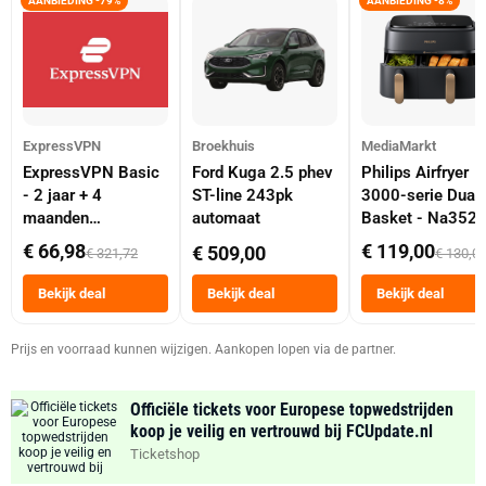
AANBIEDING -79%
AANBIEDING -8%
ExpressVPN
Broekhuis
MediaMarkt
ExpressVPN Basic
Ford Kuga 2.5 phev
Philips Airfryer
- 2 jaar + 4
ST-line 243pk
3000-serie Dual
maanden
automaat
Basket - Na352
abonnement
Dubbele Mand 9 
€ 66,98
€ 119,00
€ 509,00
€ 321,72
€ 130,0
Tot 6 Personen
Heteluchtfriteus
Bekijk deal
Bekijk deal
Bekijk deal
Zwart
Prijs en voorraad kunnen wijzigen. Aankopen lopen via de partner.
Officiële tickets voor Europese topwedstrijden
koop je veilig en vertrouwd bij FCUpdate.nl
Ticketshop