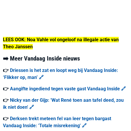
LEES OOK: Noa Vahle vol ongeloof na illegale actie van
Theo Janssen
➡️ Meer Vandaag Inside nieuws
👉
Driessen is het zat en loopt weg bij Vandaag Inside:
‘Flikker op, man’ 🔗
👉
Aangifte ingediend tegen vaste gast Vandaag Inside 🔗
👉
Nicky van der Gijp: 'Wat René toen aan tafel deed, zou
ik niet doen' 🔗
👉
Derksen trekt meteen fel van leer tegen bargast
Vandaag Inside: 'Totale misrekening' 🔗