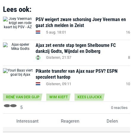
Lees ook:
PSV weigert zware schorsing Joey Veerman en
gaat zich melden in Zeist
5 aug. 18:01
16
Ajax zet eerste stap tegen Shelbourne FC
dankzij Godts, Wijndal en Dolberg
Gisteren, 21:57
8
Pikante transfer van Ajax naar PSV? ESPN
speculeert hardop
Gisteren, 09:11
10
RENÉ VAN DER GIJP
WIM KIEFT
KEES LUIJCKX
5
0 reacties
Interessant
Reageren
Delen