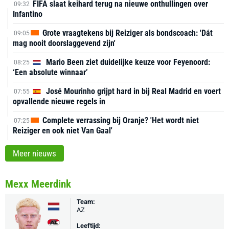
FIFA slaat keihard terug na nieuwe onthullingen over
09:32
Infantino
Grote vraagtekens bij Reiziger als bondscoach: 'Dát
09:05
mag nooit doorslaggevend zijn'
Mario Been ziet duidelijke keuze voor Feyenoord:
08:25
‘Een absolute winnaar’
José Mourinho grijpt hard in bij Real Madrid en voert
07:55
opvallende nieuwe regels in
Complete verrassing bij Oranje? 'Het wordt niet
07:25
Reiziger en ook niet Van Gaal'
Meer nieuws
Mexx Meerdink
Team:
AZ
Leeftijd: