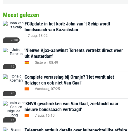
Meest gelezen
FCUpdate in het kort: John van 't Schip wordt
bondscoach van Kazachstan
7 aug. 13:02
2800
'Nieuwe Ajax-aanwinst Torrents vertrekt direct weer
uit Amsterdam'
Gisteren, 08:49
15
Complete verrassing bij Oranje? 'Het wordt niet
Reiziger en ook niet Van Gaal'
Vandaag, 07:25
20
'KNVB geschrokken van Van Gaal, zoektocht naar
nieuwe bondscoach vertraagd'
7 aug. 16:10
17
Telegraph onthult details over buitenechtelijke affaire