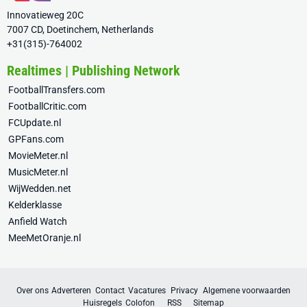
Innovatieweg 20C
7007 CD, Doetinchem, Netherlands
+31(315)-764002
Realtimes | Publishing Network
FootballTransfers.com
FootballCritic.com
FCUpdate.nl
GPFans.com
MovieMeter.nl
MusicMeter.nl
WijWedden.net
Kelderklasse
Anfield Watch
MeeMetOranje.nl
Over ons
Adverteren
Contact
Vacatures
Privacy
Algemene voorwaarden
Huisregels
Colofon
RSS
Sitemap