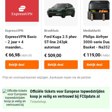
ExpressVPN
Broekhuis
MediaMarkt
ExpressVPN Basic
Ford Kuga 2.5 phev
Philips Airfryer
- 2 jaar + 4
ST-line 243pk
3000-serie Dual
maanden
automaat
Basket - Na352
abonnement
Dubbele Mand 9 
€ 66,98
€ 119,00
€ 509,00
€ 321,72
€ 130,0
Tot 6 Personen
Heteluchtfriteus
Bekijk deal
Bekijk deal
Bekijk deal
Zwart
Prijs en voorraad kunnen wijzigen. Aankopen lopen via de partner.
Officiële tickets voor Europese topwedstrijden
koop je veilig en vertrouwd bij FCUpdate.nl
Ticketshop