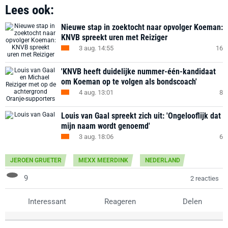
Lees ook:
Nieuwe stap in zoektocht naar opvolger Koeman:
KNVB spreekt uren met Reiziger
3 aug. 14:55
16
'KNVB heeft duidelijke nummer-één-kandidaat
om Koeman op te volgen als bondscoach'
4 aug. 13:01
8
Louis van Gaal spreekt zich uit: 'Ongelooflijk dat
mijn naam wordt genoemd'
3 aug. 18:06
6
JEROEN GRUETER
MEXX MEERDINK
NEDERLAND
9
2 reacties
Interessant
Reageren
Delen