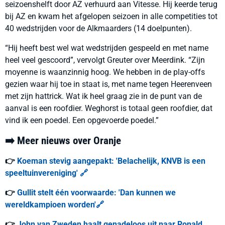
seizoenshelft door AZ verhuurd aan Vitesse. Hij keerde terug
bij AZ en kwam het afgelopen seizoen in alle competities tot
40 wedstrijden voor de Alkmaarders (14 doelpunten).
“Hij heeft best wel wat wedstrijden gespeeld en met name
heel veel gescoord”, vervolgt Greuter over Meerdink. “Zijn
moyenne is waanzinnig hoog. We hebben in de play-offs
gezien waar hij toe in staat is, met name tegen Heerenveen
met zijn hattrick. Wat ik heel graag zie in de punt van de
aanval is een roofdier. Weghorst is totaal geen roofdier, dat
vind ik een poedel. Een opgevoerde poedel.”
➡️ Meer nieuws over Oranje
👉
Koeman stevig aangepakt: 'Belachelijk, KNVB is een
speeltuinvereniging' 🔗
👉
Gullit stelt één voorwaarde: 'Dan kunnen we
wereldkampioen worden'🔗
👉
John van Zweden haalt genadeloos uit naar Ronald