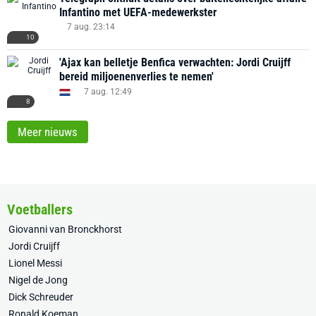
Infantino met UEFA-medewerkster
7 aug. 23:14
10
'Ajax kan belletje Benfica verwachten: Jordi Cruijff
bereid miljoenenverlies te nemen'
7 aug. 12:49
8
Meer nieuws
Voetballers
Giovanni van Bronckhorst
Jordi Cruijff
Lionel Messi
Nigel de Jong
Dick Schreuder
Ronald Koeman