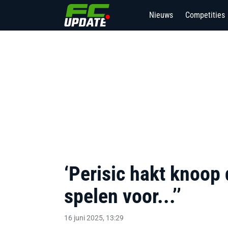
Nieuws
Competities
7
‘Perisic hakt knoop 
spelen voor...’’
16 juni 2025, 13:29