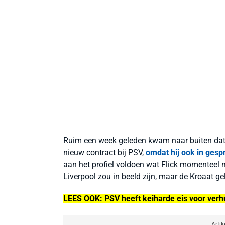
Ruim een week geleden kwam naar buiten dat P
nieuw contract bij PSV,
omdat hij ook in ges
aan het profiel voldoen wat Flick momenteel
Liverpool zou in beeld zijn, maar de Kroaat ge
LEES OOK: PSV heeft keiharde eis voor ver
Artik