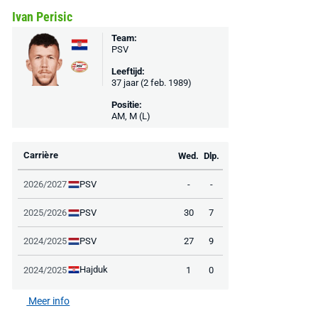
Ivan Perisic
Team:
PSV
Leeftijd:
37 jaar (2 feb. 1989)
Positie:
AM, M (L)
Carrière
Wed.
Dlp.
PSV
2026/2027
-
-
PSV
2025/2026
30
7
PSV
2024/2025
27
9
Hajduk
2024/2025
1
0
Meer info