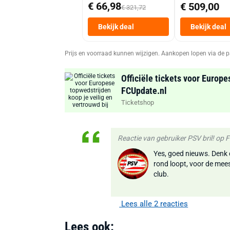
€ 66,98
€ 509,00
€ 321,72
Bekijk deal
Bekijk deal
Prijs en voorraad kunnen wijzigen. Aankopen lopen via de p
Officiële tickets voor Europe
FCUpdate.nl
Ticketshop
Reactie van gebruiker PSV bril! op
Yes, goed nieuws. Denk d
rond loopt, voor de meest
club.
Lees alle 2 reacties
Lees ook: