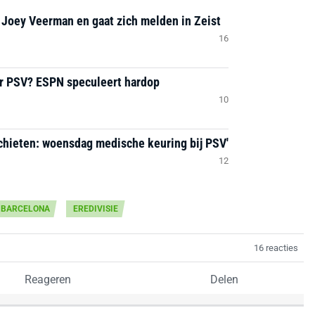
 Joey Veerman en gaat zich melden in Zeist
16
ar PSV? ESPN speculeert hardop
10
chieten: woensdag medische keuring bij PSV'
12
BARCELONA
EREDIVISIE
16 reacties
Reageren
Delen