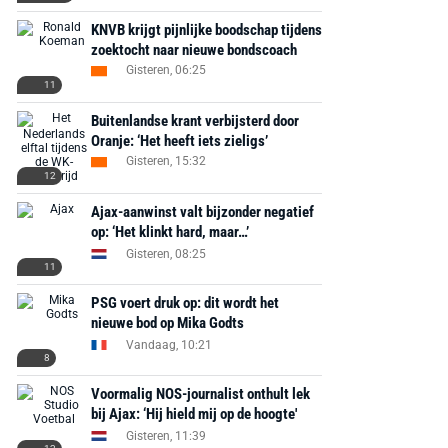
€ 78,00
€ 888,00
€ 29,99
€ 130,00
€ 
KNVB krijgt pijnlijke boodschap tijdens
zoektocht naar nieuwe bondscoach
Bekijk deal
Bekijk deal
Bekijk deal
Gisteren, 06:25
11
Buitenlandse krant verbijsterd door
Oranje: ‘Het heeft iets zieligs’
Gisteren, 15:32
12
Ajax-aanwinst valt bijzonder negatief
op: ‘Het klinkt hard, maar…’
Gisteren, 08:25
11
PSG voert druk op: dit wordt het
nieuwe bod op Mika Godts
Vandaag, 10:21
8
Voormalig NOS-journalist onthult lek
bij Ajax: ‘Hij hield mij op de hoogte'
Gisteren, 11:39