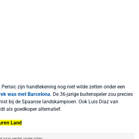
erisic zijn handtekening nog niet wilde zetten onder een
prek was met Barcelona
. De 36-jarige buitenspeler zou precies
 mist bij de Spaanse landskampioen. Ook Luis Díaz van
ldt als goedkoper alternatief.
huren Land
el gaat verder onder video