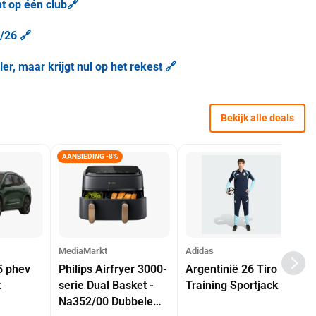
ht op één club🔗
/26 🔗
er, maar krijgt nul op het rekest 🔗
Bekijk alle deals
AANBIEDING -8%
MediaMarkt
Adidas
5 phev
Philips Airfryer 3000-
Argentinië 26 Tiro
k
serie Dual Basket -
Training Sportjack
Na352/00 Dubbele