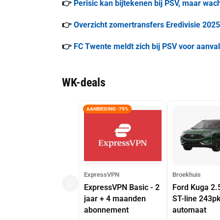
👉
Perisic kan bijtekenen bij PSV, maar wac
👉
Overzicht zomertransfers Eredivisie 2025
👉
FC Twente meldt zich bij PSV voor aanvall
WK-deals
AANBIEDING -79%
ExpressVPN
Broekhuis
ExpressVPN Basic - 2
Ford Kuga 2.
jaar + 4 maanden
ST-line 243p
abonnement
automaat