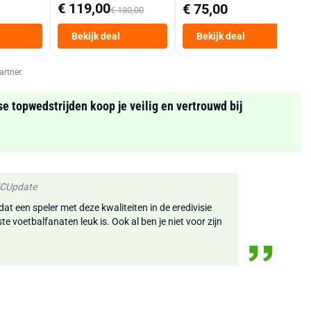
Mand 9 L Tot 6
€ 119,00
€ 75,00
€ 130,00
Personen
Heteluchtfriteuse
Bekijk deal
Bekijk deal
Zwart
artner.
se topwedstrijden koop je veilig en vertrouwd bij
 FCUpdate
at een speler met deze kwaliteiten in de eredivisie
e voetbalfanaten leuk is. Ook al ben je niet voor zijn