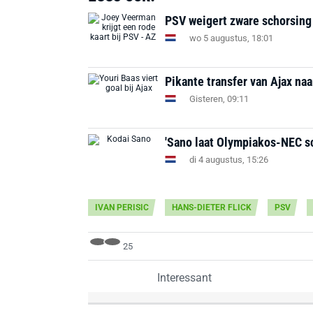
PSV weigert zware schorsing
wo 5 augustus, 18:01
Pikante transfer van Ajax na
Gisteren, 09:11
'Sano laat Olympiakos-NEC s
di 4 augustus, 15:26
IVAN PERISIC
HANS-DIETER FLICK
PSV
25
Interessant