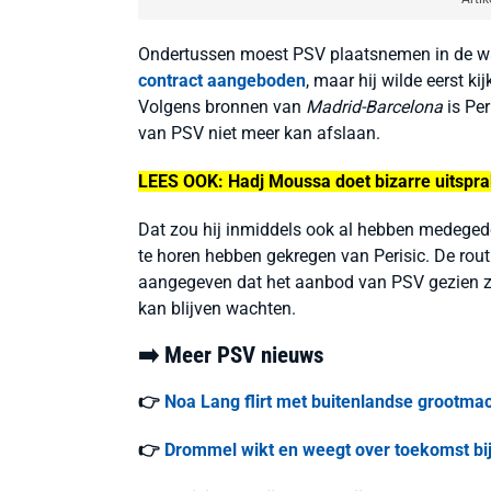
Ondertussen moest PSV plaatsnemen in de w
contract aangeboden
, maar hij wilde eerst k
Volgens bronnen van
Madrid-Barcelona
is Per
van PSV niet meer kan afslaan.
LEES OOK: Hadj Moussa doet bizarre uitspra
Dat zou hij inmiddels ook al hebben medegedee
te horen hebben gekregen van Perisic. De routi
aangegeven dat het aanbod van PSV gezien zijn 
kan blijven wachten.
➡️ Meer PSV nieuws
👉
Noa Lang flirt met buitenlandse grootmac
👉
Drommel wikt en weegt over toekomst bij 