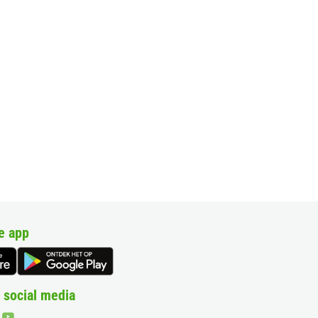
e app
 social media