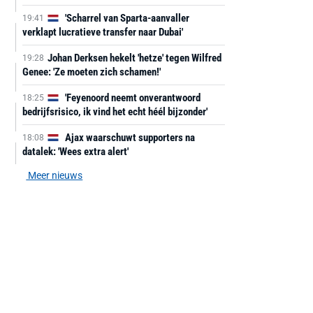
'Scharrel van Sparta-aanvaller
19:41
verklapt lucratieve transfer naar Dubai'
Johan Derksen hekelt 'hetze' tegen Wilfred
19:28
Genee: 'Ze moeten zich schamen!'
'Feyenoord neemt onverantwoord
18:25
bedrijfsrisico, ik vind het echt héél bijzonder'
Ajax waarschuwt supporters na
18:08
datalek: 'Wees extra alert'
Meer nieuws