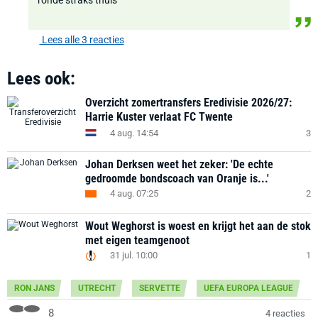
ronde straks thuis
Lees alle 3 reacties
Lees ook:
Overzicht zomertransfers Eredivisie 2026/27:
Harrie Kuster verlaat FC Twente
4 aug. 14:54
3
Johan Derksen weet het zeker: 'De echte
gedroomde bondscoach van Oranje is...'
4 aug. 07:25
2
Wout Weghorst is woest en krijgt het aan de stok
met eigen teamgenoot
31 jul. 10:00
1
RON JANS
UTRECHT
SERVETTE
UEFA EUROPA LEAGUE
8
4 reacties