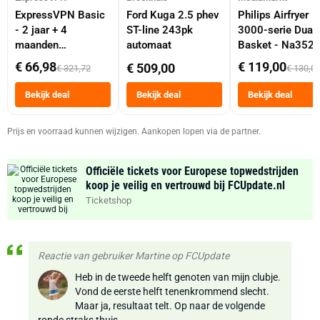
ExpressVPN Basic
Ford Kuga 2.5 phev
Philips Airfryer
- 2 jaar + 4
ST-line 243pk
3000-serie Dual
maanden
automaat
Basket - Na352
abonnement
Dubbele Mand 9 
€ 66,98
€ 119,00
€ 509,00
€ 321,72
€ 130,0
Tot 6 Personen
Heteluchtfriteus
Bekijk deal
Bekijk deal
Bekijk deal
Zwart
Prijs en voorraad kunnen wijzigen. Aankopen lopen via de partner.
Officiële tickets voor Europese topwedstrijden
koop je veilig en vertrouwd bij FCUpdate.nl
Ticketshop
Reactie van gebruiker Martine op FCUpdate
Heb in de tweede helft genoten van mijn clubje.
Vond de eerste helft tenenkrommend slecht.
Maar ja, resultaat telt. Op naar de volgende