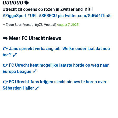
𝙐𝙐𝙐𝙐𝙐𝙐 🗣️
Utrecht zit opeens op rozen in Zwitserland 🇨🇭
#ZiggoSport
#UEL
#SERFCU
pic.twitter.com/GdGd4tTm5r
— Ziggo Sport Voetbal (@ZS_Voetbal)
August 7, 2025
➡️ Meer FC Utrecht nieuws
👉 Jans spreekt verbazing uit: 'Welke ouder laat dat nou
toe?' 🔗
👉 FC Utrecht kent mogelijke laatste horde op weg naar
Europa League 🔗
👉 FC Utrecht-fans krijgen slecht nieuws te horen over
Sébastien Haller 🔗