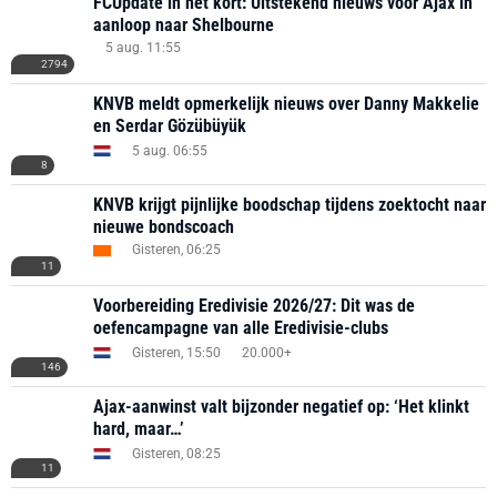
FCUpdate in het kort: Uitstekend nieuws voor Ajax in
aanloop naar Shelbourne
5 aug. 11:55
2794
KNVB meldt opmerkelijk nieuws over Danny Makkelie
en Serdar Gözübüyük
5 aug. 06:55
8
KNVB krijgt pijnlijke boodschap tijdens zoektocht naar
nieuwe bondscoach
Gisteren, 06:25
11
Voorbereiding Eredivisie 2026/27: Dit was de
oefencampagne van alle Eredivisie-clubs
Gisteren, 15:50
20.000+
146
Ajax-aanwinst valt bijzonder negatief op: ‘Het klinkt
hard, maar…’
Gisteren, 08:25
11