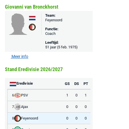
Giovanni van Bronckhorst
Team:
Feyenoord
Functie:
Coach
Leeftijd:
51 jaar (5 feb. 1975)
Meer info
Stand Eredivisie 2026/2027
Eredivisie
GS
DS
PT
PSV
1
0
1
6
Ajax
0
0
0
7
Feyenoord
0
0
0
8