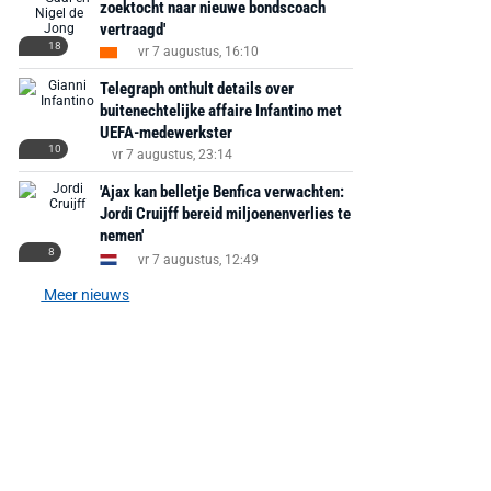
zoektocht naar nieuwe bondscoach
vertraagd'
18
vr 7 augustus, 16:10
Telegraph onthult details over
buitenechtelijke affaire Infantino met
UEFA-medewerkster
10
vr 7 augustus, 23:14
'Ajax kan belletje Benfica verwachten:
Jordi Cruijff bereid miljoenenverlies te
nemen'
8
vr 7 augustus, 12:49
Meer nieuws
AANBIEDING -40%
AANBIEDING -19%