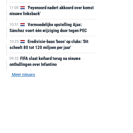
'Feyenoord nadert akkoord over komst
11:00
nieuwe linksback'
Vermoedelijke opstelling Ajax:
10:51
Sánchez voert één wijziging door tegen PEC
Eredivisie-baas 'boos' op clubs: 'Dit
10:25
scheelt 80 tot 120 miljoen per jaar'
FIFA slaat keihard terug na nieuwe
09:32
onthullingen over Infantino
Meer nieuws