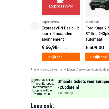
ExpressVPN
Broekhuis
ExpressVPN Basic - 2
Ford Kuga 2.
jaar + 4 maanden
ST-line 243p
abonnement
automaat
€ 66,98
€ 509,00
€ 321,72
Bekijk deal
Bekijk deal
Prijs en voorraad kunnen wijzigen. Aankopen lopen via de p
Officiële tickets voor Europe
FCUpdate.nl
Ticketshop
Lees ook: