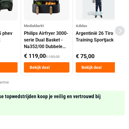
MediaMarkt
Adidas
5 phev
Philips Airfryer 3000-
Argentinië 26 Tiro
k
serie Dual Basket -
Training Sportjack
Na352/00 Dubbele
Mand 9 L Tot 6
€ 119,00
€ 75,00
€ 130,00
Personen
Heteluchtfriteuse
Bekijk deal
Bekijk deal
Zwart
artner.
se topwedstrijden koop je veilig en vertrouwd bij