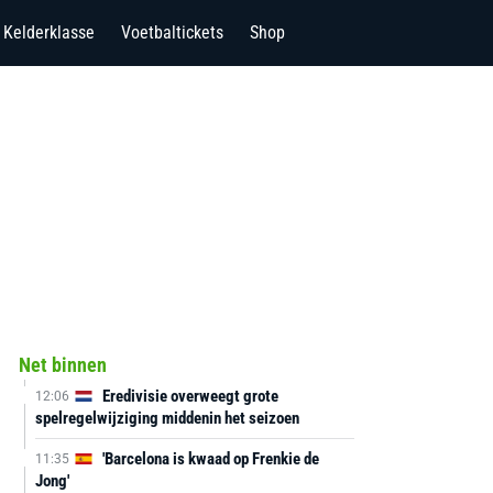
Kelderklasse
Voetbaltickets
Shop
Net binnen
Eredivisie overweegt grote
12:06
spelregelwijziging middenin het seizoen
'Barcelona is kwaad op Frenkie de
11:35
Jong'