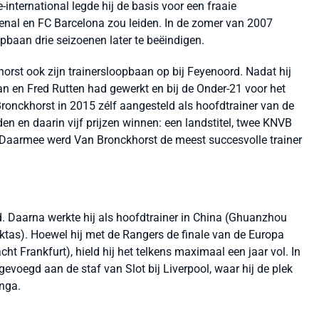
e-international legde hij de basis voor een fraaie
senal en FC Barcelona zou leiden. In de zomer van 2007
opbaan drie seizoenen later te beëindigen.
horst ook zijn trainersloopbaan op bij Feyenoord. Nadat hij
n en Fred Rutten had gewerkt en bij de Onder-21 voor het
ronckhorst in 2015 zélf aangesteld als hoofdtrainer van de
den en daarin vijf prijzen winnen: een landstitel, twee KNVB
 Daarmee werd Van Bronckhorst de meest succesvolle trainer
d. Daarna werkte hij als hoofdtrainer in China (Ghuanzhou
ktas). Hoewel hij met de Rangers de finale van de Europa
cht Frankfurt), hield hij het telkens maximaal een jaar vol. In
voegd aan de staf van Slot bij Liverpool, waar hij de plek
nga.