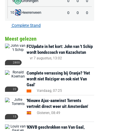
Groningen
0
0
0
9
Heerenveen
0
0
0
10
Complete Stand
Meest gelezen
FCUpdate in het kort: John van 't Schip
wordt bondscoach van Kazachstan
vr 7 augustus, 13:02
2800
Complete verrassing bij Oranje? 'Het
wordt niet Reiziger en ook niet Van
Gaal'
22
Vandaag, 07:25
'Nieuwe Ajax-aanwinst Torrents
vertrekt direct weer uit Amsterdam'
Gisteren, 08:49
15
'KNVB geschrokken van Van Gaal,