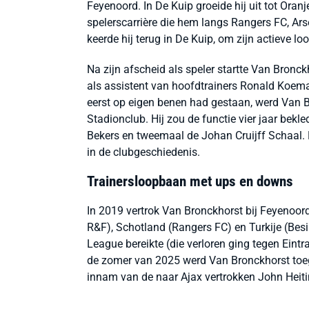
Feyenoord. In De Kuip groeide hij uit tot Oranj
spelerscarrière die hem langs Rangers FC, Ar
keerde hij terug in De Kuip, om zijn actieve lo
Na zijn afscheid als speler startte Van Bronck
als assistent van hoofdtrainers Ronald Koema
eerst op eigen benen had gestaan, werd Van B
Stadionclub. Hij zou de functie vier jaar bekle
Bekers en tweemaal de Johan Cruijff Schaal.
in de clubgeschiedenis.
Trainersloopbaan met ups en downs
In 2019 vertrok Van Bronckhorst bij Feyenoor
R&F), Schotland (Rangers FC) en Turkije (Besi
League bereikte (die verloren ging tegen Eintra
de zomer van 2025 werd Van Bronckhorst toege
innam van de naar Ajax vertrokken John Heiti