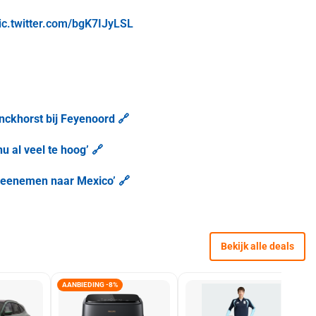
ic.twitter.com/bgK7IJyLSL
nckhorst bij Feyenoord 🔗
u al veel te hoog’ 🔗
meenemen naar Mexico’ 🔗
Bekijk alle deals
AANBIEDING -8%