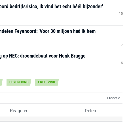
d bedrijfsrisico, ik vind het echt héél bijzonder'
15
ndelen Feyenoord: 'Voor 30 miljoen had ik hem
7
ng op NEC: droomdebuut voor Henk Brugge
6
FEYENOORD
EREDIVISIE
1 reactie
Reageren
Delen