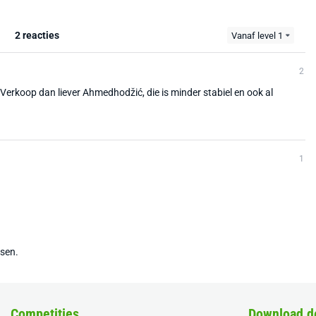
2 reacties
Vanaf level 1
2
Verkoop dan liever Ahmedhodžić, die is minder stabiel en ook al
1
tsen.
Competities
Download d