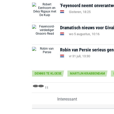
'Feyenoord neemt onverantwoor
Gisteren, 18:25
Dramatisch nieuws voor Givai
wo 5 augustus, 10:16
Robin van Persie serieus ge
vr 31 juli, 13:30
DENNIS TE KLOESE
MARTIJN KRABBENDAM
11
Interessant