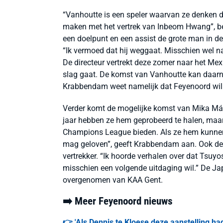
“Vanhoutte is een speler waarvan ze denken d
maken met het vertrek van Inbeom Hwang”, b
een doelpunt en een assist de grote man in de 
“Ik vermoed dat hij weggaat. Misschien wel na
De directeur vertrekt deze zomer naar het Mex
slag gaat. De komst van Vanhoutte kan daarn
Krabbendam weet namelijk dat Feyenoord wil d
Verder komt de mogelijke komst van Mika Mármo
jaar hebben ze hem geprobeerd te halen, maar
Champions League bieden. Als ze hem kunnen 
mag geloven”, geeft Krabbendam aan. Ook de
vertrekker. “Ik hoorde verhalen over dat Tsuy
misschien een volgende uitdaging wil.” De Ja
overgenomen van KAA Gent.
➡️ Meer Feyenoord nieuws
👉 'Als Dennis te Kloese deze aanstelling h