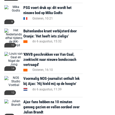
€ 78,00
€ 888,00
€ 29,99
€ 130,00
€ 
PSG voert druk op: dit wordt het
nieuwe bod op Mika Godts
Bekijk deal
Bekijk deal
Bekijk deal
Gisteren, 10:21
9
Buitenlandse krant verbijsterd door
Oranje: ‘Het heeft iets zieligs’
do 6 augustus, 15:32
12
'KNVB geschrokken van Van Gaal,
zoektocht naar nieuwe bondscoach
vertraagd'
14
Gisteren, 16:10
Voormalig NOS-journalist onthult lek
bij Ajax: ‘Hij hield mij op de hoogte'
do 6 augustus, 11:39
12
Ajax-fans hebben na 10 minuten
genoeg gezien en vellen oordeel over
Julian Brandt