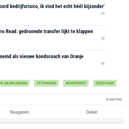
d bedrijfsrisico, ik vind het echt héél bijzonder'
13
ro Read: gedroomde transfer lijkt te klappen
10
noemd als nieuwe bondscoach van Oranje
16
IN-BEOM HWANG
FEYENOORD
MONTERREY
EREDIVISIE
4 reacties
Reageren
Delen