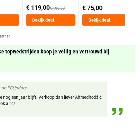
Mand 9 L Tot 6
€ 119,00
€ 75,00
€ 130,00
Personen
Heteluchtfriteuse
Bekijk deal
Bekijk deal
Zwart
artner.
se topwedstrijden koop je veilig en vertrouwd bij
fo op FCUpdate
nog een jaar blijft. Verkoop dan liever Ahmedhodžić,
ook al 27.