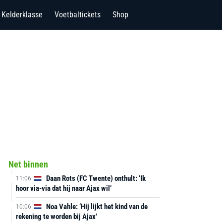
Kelderklasse
Voetbaltickets
Shop
Net binnen
Daan Rots (FC Twente) onthult: ‘Ik
11:06
hoor via-via dat hij naar Ajax wil’
Noa Vahle: ‘Hij lijkt het kind van de
10:06
rekening te worden bij Ajax’