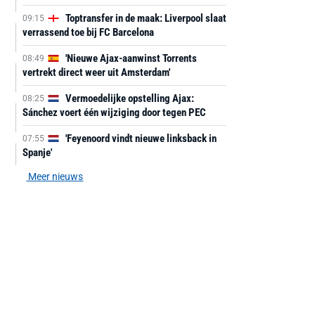
Toptransfer in de maak: Liverpool slaat
09:15
verrassend toe bij FC Barcelona
'Nieuwe Ajax-aanwinst Torrents
08:49
vertrekt direct weer uit Amsterdam'
Vermoedelijke opstelling Ajax:
08:25
Sánchez voert één wijziging door tegen PEC
'Feyenoord vindt nieuwe linksback in
07:55
Spanje'
Meer nieuws