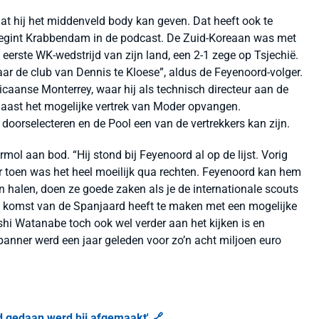
at hij het middenveld body kan geven. Dat heeft ook te
egint Krabbendam in de podcast. De Zuid-Koreaan was met
eerste WK-wedstrijd van zijn land, een 2-1 zege op Tsjechië.
ar de club van Dennis te Kloese”, aldus de Feyenoord-volger.
icaanse Monterrey, waar hij als technisch directeur aan de
aast het mogelijke vertrek van Moder opvangen.
oorselecteren en de Pool een van de vertrekkers kan zijn.
l aan bod. “Hij stond bij Feyenoord al op de lijst. Vorig
 toen was het heel moeilijk qua rechten. Feyenoord kan hem
halen, doen ze goede zaken als je de internationale scouts
 komst van de Spanjaard heeft te maken met een mogelijke
oshi Watanabe toch ook wel verder aan het kijken is en
panner werd een jaar geleden voor zo’n acht miljoen euro
ad gedaan werd hij afgemaakt' 🔗