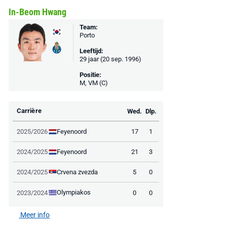
In-Beom Hwang
Team:
Porto
Leeftijd:
29 jaar (20 sep. 1996)
Positie:
M, VM (C)
Carrière
Wed.
Dlp.
Feyenoord
2025/2026
17
1
Feyenoord
2024/2025
21
3
Crvena zvezda
2024/2025
5
0
Olympiakos
2023/2024
0
0
Meer info