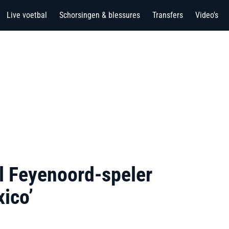
Live voetbal
Schorsingen & blessures
Transfers
Video's
il Feyenoord-speler
ico’