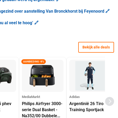
gezind over aanstelling Van Bronckhorst bij Feyenoord 🔗
u al veel te hoog’ 🔗
Bekijk alle deals
AANBIEDING -8%
MediaMarkt
Adidas
5 phev
Philips Airfryer 3000-
Argentinië 26 Tiro
k
serie Dual Basket -
Training Sportjack
Na352/00 Dubbele