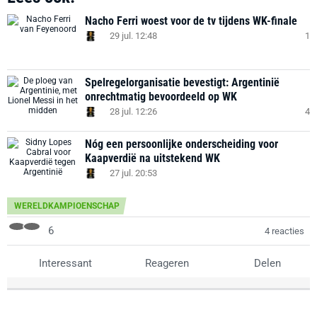
Nacho Ferri woest voor de tv tijdens WK-finale
29 jul. 12:48
1
Spelregelorganisatie bevestigt: Argentinië
onrechtmatig bevoordeeld op WK
28 jul. 12:26
4
Nóg een persoonlijke onderscheiding voor
Kaapverdië na uitstekend WK
27 jul. 20:53
WERELDKAMPIOENSCHAP
6
4 reacties
Interessant
Reageren
Delen