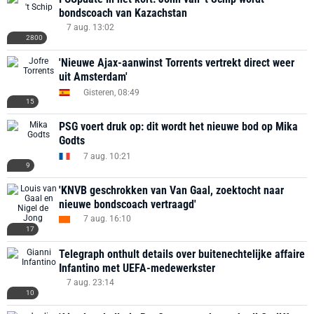
bondscoach van Kazachstan
7 aug. 13:02
2800
'Nieuwe Ajax-aanwinst Torrents vertrekt direct weer
uit Amsterdam'
Gisteren, 08:49
15
PSG voert druk op: dit wordt het nieuwe bod op Mika
Godts
7 aug. 10:21
9
'KNVB geschrokken van Van Gaal, zoektocht naar
nieuwe bondscoach vertraagd'
7 aug. 16:10
17
Telegraph onthult details over buitenechtelijke affaire
Infantino met UEFA-medewerkster
7 aug. 23:14
10