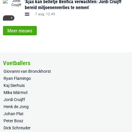
'Ajax kan belletje Benfica verwachten: Jordi Cruijff
bereid miljoenenverlies te nemen'
7 aug. 12:49
8
Meer nieuws
Voetballers
Giovanni van Bronckhorst
Ryan Flamingo
Kaj Sierhuis
Mika Mármol
Jordi Cruijff
Henk de Jong
Johan Plat
Peter Bosz
Dick Schreuder