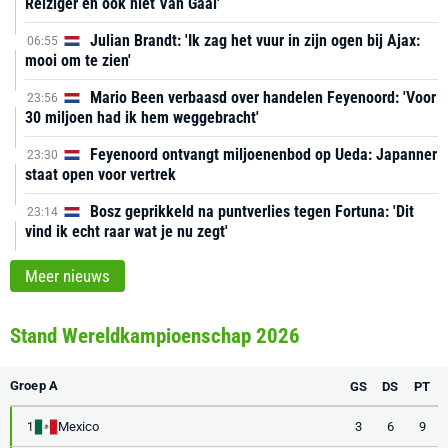
Reiziger en ook niet Van Gaal'
Julian Brandt: 'Ik zag het vuur in zijn ogen bij Ajax:
06:55
mooi om te zien'
Mario Been verbaasd over handelen Feyenoord: 'Voor
23:56
30 miljoen had ik hem weggebracht'
Feyenoord ontvangt miljoenenbod op Ueda: Japanner
23:30
staat open voor vertrek
Bosz geprikkeld na puntverlies tegen Fortuna: 'Dit
23:14
vind ik echt raar wat je nu zegt'
Meer nieuws
Stand Wereldkampioenschap 2026
Groep A
GS
DS
PT
Mexico
3
6
9
1