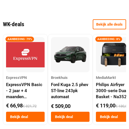
WK-deals
Bekijk alle deals
AANBIEDING -79%
AANBIEDING -8%
ExpressVPN
Broekhuis
MediaMarkt
ExpressVPN Basic
Ford Kuga 2.5 phev
Philips Airfryer
- 2 jaar + 4
ST-line 243pk
3000-serie Dual
maanden
automaat
Basket - Na352
abonnement
Dubbele Mand 9 
€ 66,98
€ 119,00
€ 509,00
€ 321,72
€ 130,0
Tot 6 Personen
Heteluchtfriteus
Bekijk deal
Bekijk deal
Bekijk deal
Zwart