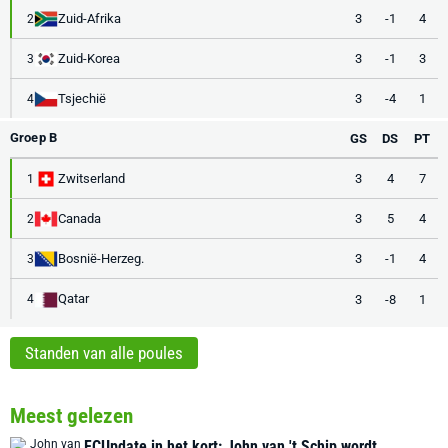
Zuid-Afrika
3
-1
4
2
Zuid-Korea
3
-1
3
3
Tsjechië
3
-4
1
4
Groep B
GS
DS
PT
Zwitserland
3
4
7
1
Canada
3
5
4
2
Bosnië-Herzeg.
3
-1
4
3
Qatar
3
-8
1
4
Standen van alle poules
Meest gelezen
FCUpdate in het kort: John van 't Schip wordt