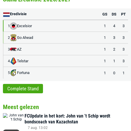
Eredivisie
GS
DS
PT
Excelsior
1
4
3
1
Go Ahead
1
3
3
2
AZ
1
2
3
3
Telstar
1
1
3
4
Fortuna
1
0
1
5
Complete Stand
Meest gelezen
FCUpdate in het kort: John van 't Schip wordt
bondscoach van Kazachstan
7 aug. 13:02