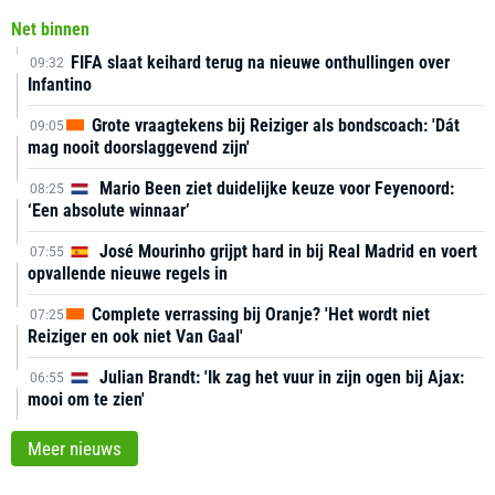
Net binnen
FIFA slaat keihard terug na nieuwe onthullingen over
09:32
Infantino
Grote vraagtekens bij Reiziger als bondscoach: 'Dát
09:05
mag nooit doorslaggevend zijn'
Mario Been ziet duidelijke keuze voor Feyenoord:
08:25
‘Een absolute winnaar’
José Mourinho grijpt hard in bij Real Madrid en voert
07:55
opvallende nieuwe regels in
Complete verrassing bij Oranje? 'Het wordt niet
07:25
Reiziger en ook niet Van Gaal'
Julian Brandt: 'Ik zag het vuur in zijn ogen bij Ajax:
06:55
mooi om te zien'
Meer nieuws