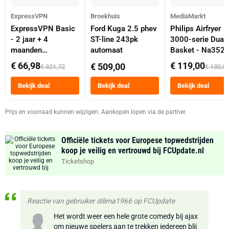
ExpressVPN
Broekhuis
MediaMarkt
ExpressVPN Basic
Ford Kuga 2.5 phev
Philips Airfryer
- 2 jaar + 4
ST-line 243pk
3000-serie Dual
maanden
automaat
Basket - Na352
abonnement
Dubbele Mand 9 
€ 66,98
€ 119,00
€ 509,00
€ 321,72
€ 130,0
Tot 6 Personen
Heteluchtfriteus
Bekijk deal
Bekijk deal
Bekijk deal
Zwart
Prijs en voorraad kunnen wijzigen. Aankopen lopen via de partner.
Officiële tickets voor Europese topwedstrijden
koop je veilig en vertrouwd bij FCUpdate.nl
Ticketshop
Reactie van gebruiker dilima1966 op FCUpdate
Het wordt weer een hele grote comedy bij ajax
om nieuwe spelers aan te trekken iedereen blij