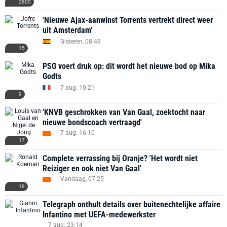
2800
'Nieuwe Ajax-aanwinst Torrents vertrekt direct weer
uit Amsterdam'
Gisteren, 08:49
15
PSG voert druk op: dit wordt het nieuwe bod op Mika
Godts
7 aug. 10:21
9
'KNVB geschrokken van Van Gaal, zoektocht naar
nieuwe bondscoach vertraagd'
7 aug. 16:10
17
Complete verrassing bij Oranje? 'Het wordt niet
Reiziger en ook niet Van Gaal'
Vandaag, 07:25
18
Telegraph onthult details over buitenechtelijke affaire
Infantino met UEFA-medewerkster
7 aug. 23:14