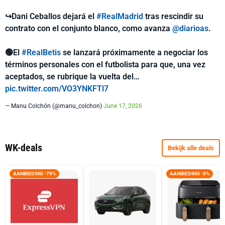
↪️Dani Ceballos dejará el
#RealMadrid
tras rescindir su
contrato con el conjunto blanco, como avanza
@diarioas
.
🟢El
#RealBetis
se lanzará próximamente a negociar los
términos personales con el futbolista para que, una vez
aceptados, se rubrique la vuelta del…
pic.twitter.com/VO3YNKFTl7
— Manu Colchón (@manu_colchon)
June 17, 2026
WK-deals
Bekijk alle deals
AANBIEDING -79%
AANBIEDING -8%