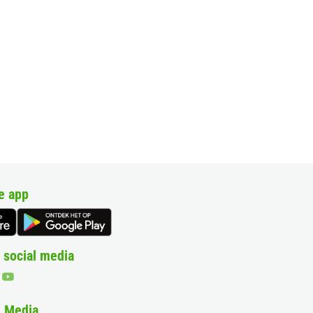
e app
 social media
& Media