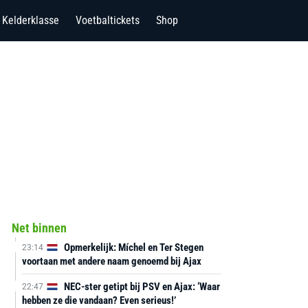
Kelderklasse
Voetbaltickets
Shop
Net binnen
Opmerkelijk: Míchel en Ter Stegen
23:14
voortaan met andere naam genoemd bij Ajax
NEC-ster getipt bij PSV en Ajax: ‘Waar
22:47
hebben ze die vandaan? Even serieus!’