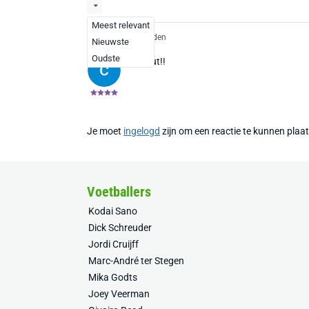
Meest relevant
CG
1 maand geleden
Nieuwste
Oudste
Absoluut!!
Je moet
ingelogd
zijn om een reactie te kunnen plaa
Voetballers
Kodai Sano
Dick Schreuder
Jordi Cruijff
Marc-André ter Stegen
Mika Godts
Joey Veerman