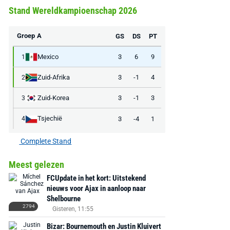
Stand Wereldkampioenschap 2026
Groep A
GS
DS
PT
Mexico
3
6
9
1
Zuid-Afrika
3
-1
4
2
Zuid-Korea
3
-1
3
3
Tsjechië
3
-4
1
4
Complete Stand
Meest gelezen
FCUpdate in het kort: Uitstekend
AANBIEDING -40%
AANBIEDING -19%
nieuws voor Ajax in aanloop naar
Shelbourne
2794
Gisteren, 11:55
Bizar: Bournemouth en Justin Kluivert