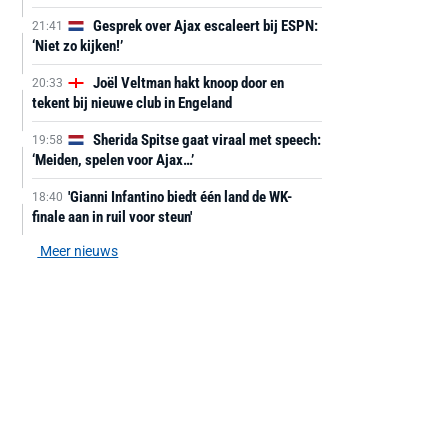
Gesprek over Ajax escaleert bij ESPN:
21:41
‘Niet zo kijken!’
Joël Veltman hakt knoop door en
20:33
tekent bij nieuwe club in Engeland
Sherida Spitse gaat viraal met speech:
19:58
‘Meiden, spelen voor Ajax…’
'Gianni Infantino biedt één land de WK-
18:40
finale aan in ruil voor steun'
Meer nieuws