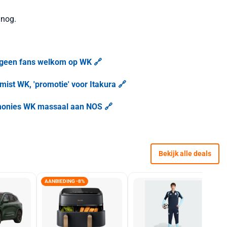
z nog.
 geen fans welkom op WK 🔗
st WK, 'promotie' voor Itakura 🔗
emonies WK massaal aan NOS 🔗
Bekijk alle deals
AANBIEDING -8%