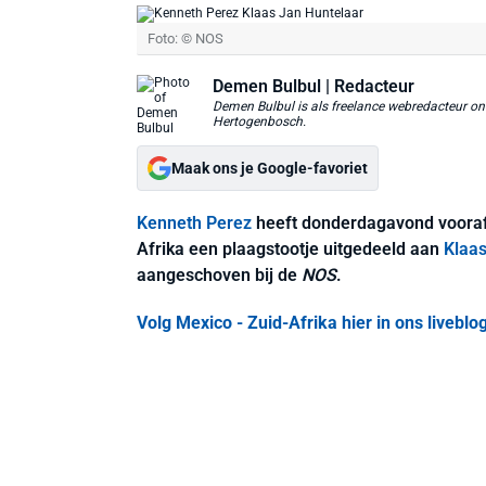
Foto: © NOS
Demen Bulbul
| Redacteur
Demen Bulbul is als freelance webredacteur ond
Hertogenbosch.
Maak ons je Google-favoriet
Kenneth Perez
heeft donderdagavond vooraf
Afrika een plaagstootje uitgedeeld aan
Klaas
aangeschoven bij de
NOS
.
Volg Mexico - Zuid-Afrika hier in ons liveblog