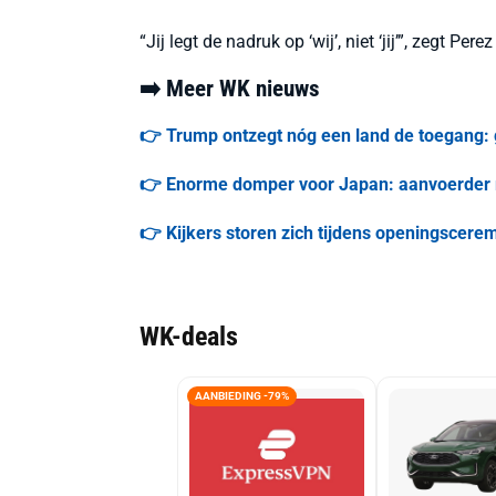
“Jij legt de nadruk op ‘wij’, niet ‘jij’”, zegt Pere
➡️ Meer WK nieuws
👉 Trump ontzegt nóg een land de toegang:
👉 Enorme domper voor Japan: aanvoerder mi
👉 Kijkers storen zich tijdens openingscer
WK-deals
AANBIEDING -79%