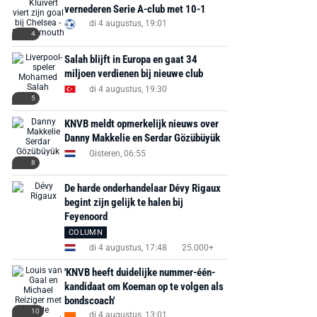
vernederen Serie A-club met 10-1
di 4 augustus, 19:01
MediaMarkt
Adidas
MediaMarkt
4
EA Sports FC 26 -
F50 Messi Elite Firm
Sonos Arc Ul
Salah blijft in Europa en gaat 34
PlayStation 5
Ground Boots Kids
Soundbar Zw
miljoen verdienen bij nieuwe club
di 4 augustus, 19:30
5
€ 78,00
€ 888,00
€ 29,99
€ 130,00
€ 
KNVB meldt opmerkelijk nieuws over
Bekijk deal
Bekijk deal
Bekijk deal
Danny Makkelie en Serdar Gözübüyük
Gisteren, 06:55
8
De harde onderhandelaar Dévy Rigaux
begint zijn gelijk te halen bij
Feyenoord
COLUMN
di 4 augustus, 17:48
25.000+
'KNVB heeft duidelijke nummer-één-
kandidaat om Koeman op te volgen als
bondscoach'
10
di 4 augustus, 13:01