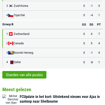
Zuid-Korea
3
-1
3
3
Tsjechië
3
-4
1
4
Groep B
GS
DS
PT
Zwitserland
3
4
7
1
Canada
3
5
4
2
Bosnië-Herzeg.
3
-1
4
3
Qatar
3
-8
1
4
Standen van alle poules
Meest gelezen
FCUpdate in het kort: Uitstekend nieuws voor Ajax in
aanloop naar Shelbourne