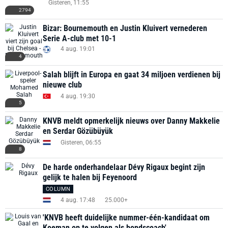
Gisteren, 11:55
2794
Bizar: Bournemouth en Justin Kluivert vernederen
Serie A-club met 10-1
4 aug. 19:01
4
Salah blijft in Europa en gaat 34 miljoen verdienen bij
nieuwe club
4 aug. 19:30
5
KNVB meldt opmerkelijk nieuws over Danny Makkelie
en Serdar Gözübüyük
Gisteren, 06:55
8
De harde onderhandelaar Dévy Rigaux begint zijn
gelijk te halen bij Feyenoord
COLUMN
4 aug. 17:48
25.000+
'KNVB heeft duidelijke nummer-één-kandidaat om
Koeman op te volgen als bondscoach'