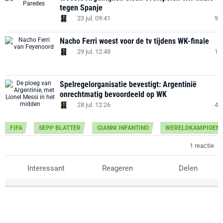
tegen Spanje
23 jul. 09:41
9
Nacho Ferri woest voor de tv tijdens WK-finale
29 jul. 12:48
1
Spelregelorganisatie bevestigt: Argentinië
onrechtmatig bevoordeeld op WK
28 jul. 12:26
4
FIFA
SEPP BLATTER
GIANNI INFANTINO
WERELDKAMPIOEN
1 reactie
Interessant
Reageren
Delen