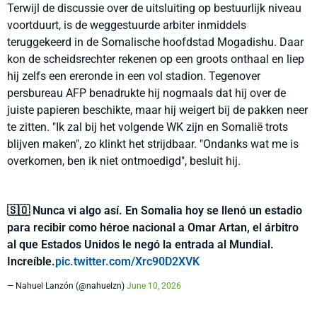
Terwijl de discussie over de uitsluiting op bestuurlijk niveau
voortduurt, is de weggestuurde arbiter inmiddels
teruggekeerd in de Somalische hoofdstad Mogadishu. Daar
kon de scheidsrechter rekenen op een groots onthaal en liep
hij zelfs een ereronde in een vol stadion. Tegenover
persbureau AFP benadrukte hij nogmaals dat hij over de
juiste papieren beschikte, maar hij weigert bij de pakken neer
te zitten. "Ik zal bij het volgende WK zijn en Somalië trots
blijven maken", zo klinkt het strijdbaar. "Ondanks wat me is
overkomen, ben ik niet ontmoedigd", besluit hij.
🇸🇴 Nunca vi algo así. En Somalia hoy se llenó un estadio
para recibir como héroe nacional a Omar Artan, el árbitro
al que Estados Unidos le negó la entrada al Mundial.
Increíble.
pic.twitter.com/Xrc90D2XVK
— Nahuel Lanzón (@nahuelzn)
June 10, 2026