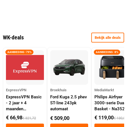
WK-deals
Bekijk alle deals
AANBIEDING -79%
AANBIEDING -8%
ExpressVPN
Broekhuis
MediaMarkt
ExpressVPN Basic
Ford Kuga 2.5 phev
Philips Airfryer
- 2 jaar + 4
ST-line 243pk
3000-serie Dual
maanden
automaat
Basket - Na352
abonnement
Dubbele Mand 9 
€ 66,98
€ 119,00
€ 509,00
€ 321,72
€ 130,0
Tot 6 Personen
Heteluchtfriteus