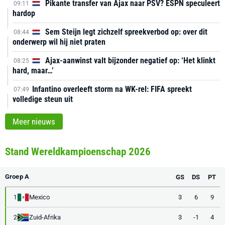
Pikante transfer van Ajax naar PSV? ESPN speculeert
09:11
hardop
Sem Steijn legt zichzelf spreekverbod op: over dit
08:44
onderwerp wil hij niet praten
Ajax-aanwinst valt bijzonder negatief op: ‘Het klinkt
08:25
hard, maar…’
Infantino overleeft storm na WK-rel: FIFA spreekt
07:49
volledige steun uit
Meer nieuws
Stand Wereldkampioenschap 2026
Groep A
GS
DS
PT
Mexico
3
6
9
1
Zuid-Afrika
3
-1
4
2