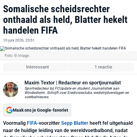
Somalische scheidsrechter
onthaald als held, Blatter hekelt
handelen FIFA
10 juni 2026, 23:51
Foto: © Imago
Interessant
1 reactie
Maxim Textor
| Redacteur en sportjournalist
Sportredacteur bij FCUpdate en student Journalistiek aan
Windesheim. Schrijft over Eredivisieclubs, wedstrijdverslagen en
voetbalnieuws.
Maak ons je Google-favoriet
Voormalig
FIFA
-voorzitter
Sepp Blatter
heeft fel uitgehaald
naar de huidige leiding van de wereldvoetbalbond, nadat