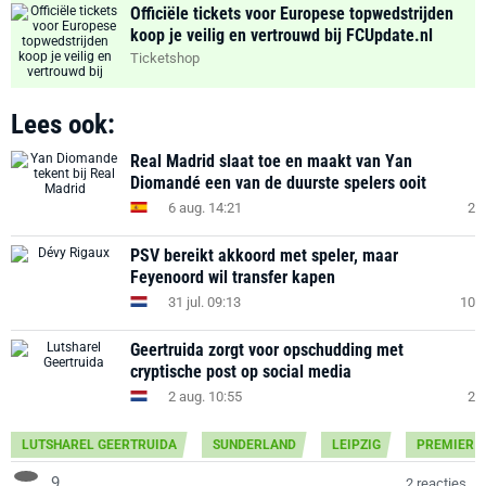
Officiële tickets voor Europese topwedstrijden
koop je veilig en vertrouwd bij FCUpdate.nl
Ticketshop
Lees ook:
Real Madrid slaat toe en maakt van Yan
Diomandé een van de duurste spelers ooit
6 aug. 14:21
2
PSV bereikt akkoord met speler, maar
Feyenoord wil transfer kapen
31 jul. 09:13
10
Geertruida zorgt voor opschudding met
cryptische post op social media
2 aug. 10:55
2
LUTSHAREL GEERTRUIDA
SUNDERLAND
LEIPZIG
PREMIER 
9
2 reacties