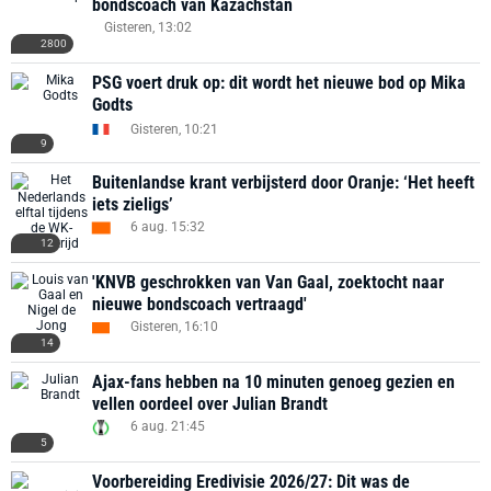
bondscoach van Kazachstan
Gisteren, 13:02
2800
PSG voert druk op: dit wordt het nieuwe bod op Mika
Godts
Gisteren, 10:21
9
Buitenlandse krant verbijsterd door Oranje: ‘Het heeft
iets zieligs’
6 aug. 15:32
12
'KNVB geschrokken van Van Gaal, zoektocht naar
nieuwe bondscoach vertraagd'
Gisteren, 16:10
14
Ajax-fans hebben na 10 minuten genoeg gezien en
vellen oordeel over Julian Brandt
6 aug. 21:45
5
Voorbereiding Eredivisie 2026/27: Dit was de