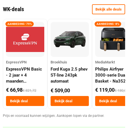
WK-deals
Bekijk alle deals
AANBIEDING -79%
AANBIEDING -8%
ExpressVPN
Broekhuis
MediaMarkt
ExpressVPN Basic
Ford Kuga 2.5 phev
Philips Airfryer
- 2 jaar + 4
ST-line 243pk
3000-serie Dual
maanden
automaat
Basket - Na352
abonnement
Dubbele Mand 9 
€ 66,98
€ 119,00
€ 509,00
€ 321,72
€ 130,0
Tot 6 Personen
Heteluchtfriteus
Bekijk deal
Bekijk deal
Bekijk deal
Zwart
Prijs en voorraad kunnen wijzigen. Aankopen lopen via de partner.