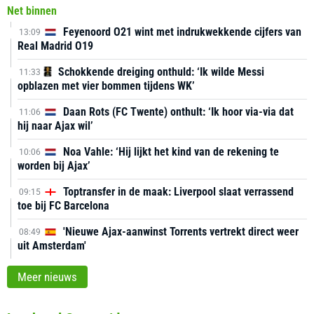
Net binnen
Feyenoord O21 wint met indrukwekkende cijfers van
13:09
Real Madrid O19
Schokkende dreiging onthuld: ‘Ik wilde Messi
11:33
opblazen met vier bommen tijdens WK’
Daan Rots (FC Twente) onthult: ‘Ik hoor via-via dat
11:06
hij naar Ajax wil’
Noa Vahle: ‘Hij lijkt het kind van de rekening te
10:06
worden bij Ajax’
Toptransfer in de maak: Liverpool slaat verrassend
09:15
toe bij FC Barcelona
'Nieuwe Ajax-aanwinst Torrents vertrekt direct weer
08:49
uit Amsterdam'
Meer nieuws