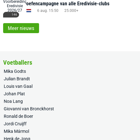
oefencampagne van alle Eredivisie-clubs
6 aug. 15:50
25.000+
146
Meer nieuws
Voetballers
Mika Godts
Julian Brandt
Louis van Gaal
Johan Plat
Noa Lang
Giovanni van Bronckhorst
Ronald de Boer
Jordi Cruijff
Mika Mármol
Henk de Jong