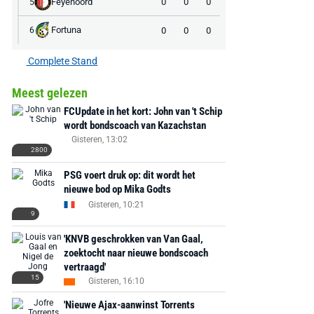
Feyenoord
0
0
0
5
AANBIEDING -40%
AANBIEDING -19%
Fortuna
0
0
0
6
Complete Stand
Meest gelezen
MediaMarkt
Adidas
MediaMarkt
FCUpdate in het kort: John van 't Schip
EA Sports FC 26 -
F50 Messi Elite Firm
Sonos Arc Ul
wordt bondscoach van Kazachstan
PlayStation 5
Ground Boots Kids
Soundbar Zw
Gisteren, 13:02
2800
PSG voert druk op: dit wordt het
€ 78,00
€ 888,00
€ 29,99
€ 130,00
€ 
nieuwe bod op Mika Godts
Gisteren, 10:21
Bekijk deal
Bekijk deal
Bekijk deal
9
'KNVB geschrokken van Van Gaal,
zoektocht naar nieuwe bondscoach
vertraagd'
15
Gisteren, 16:10
'Nieuwe Ajax-aanwinst Torrents