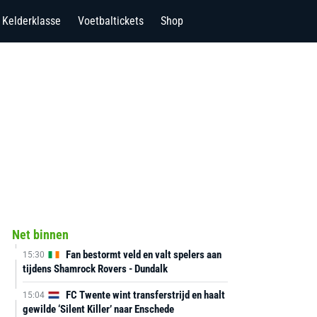
Kelderklasse
Voetbaltickets
Shop
Net binnen
Fan bestormt veld en valt spelers aan
15:30
tijdens Shamrock Rovers - Dundalk
FC Twente wint transferstrijd en haalt
15:04
gewilde ‘Silent Killer’ naar Enschede