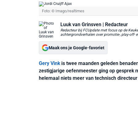
Foto: © Imago/realtimes
Luuk van Grinsven
| Redacteur
Redacteur bij FCUpdate met focus op de Keuken
achtergrondverhalen over promotie-, play-off- e
Maak ons je Google-favoriet
Gery Vink
is twee maanden geleden benade
zestigjarige oefenmeester ging op gesprek 
helemaal niets meer van technisch directeu