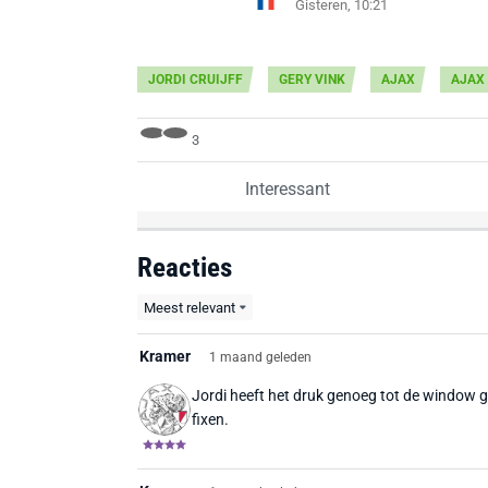
Gisteren, 10:21
JORDI CRUIJFF
GERY VINK
AJAX
AJAX
3
Interessant
Reacties
Meest relevant
Kramer
1 maand geleden
Jordi heeft het druk genoeg tot de window ge
fixen.