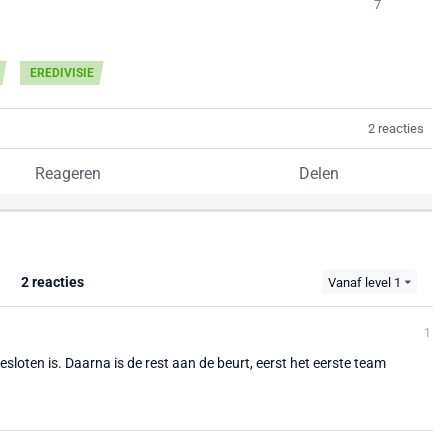
7
EREDIVISIE
2 reacties
Reageren
Delen
2 reacties
Vanaf level 1
1
sloten is. Daarna is de rest aan de beurt, eerst het eerste team