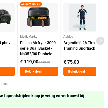
AANBIEDING -8%
MediaMarkt
Adidas
5 phev
Philips Airfryer 3000-
Argentinië 26 Tiro
k
serie Dual Basket -
Training Sportjack
Na352/00 Dubbele
Mand 9 L Tot 6
€ 119,00
€ 75,00
€ 130,00
Personen
Heteluchtfriteuse
Bekijk deal
Bekijk deal
Zwart
artner.
se topwedstrijden koop je veilig en vertrouwd bij