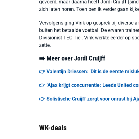
gevoerd, maar daarna heeft Jordi Cruijff (sind
zich laten horen. Toen ben ik verder gaan kijke
Vervolgens ging Vink op gesprek bij diverse an
buiten het betaalde voetbal. De ervaren trainer
Divisionist TEC Tiel. Vink werkte eerder op spo
zette.
➡️ Meer over Jordi Cruijff
👉 Valentijn Driessen: 'Dit is de eerste misluk
👉 ‘Ajax krijgt concurrentie: Leeds United con
👉 Solistische Cruijff zorgt voor onrust bij Aja
WK-deals