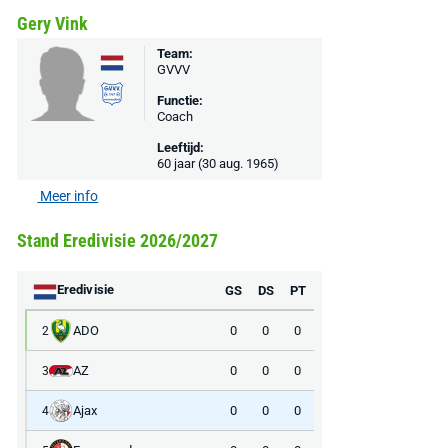
Gery Vink
Team:
GVVV
Functie:
Coach
Leeftijd:
60 jaar (30 aug. 1965)
Meer info
Stand Eredivisie 2026/2027
Eredivisie
GS
DS
PT
ADO
0
0
0
2
AZ
0
0
0
3
Ajax
0
0
0
4