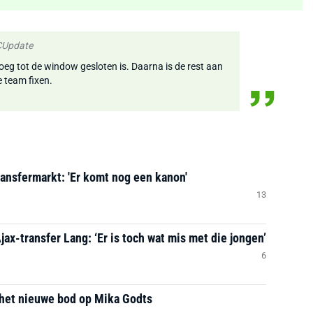
FCUpdate
oeg tot de window gesloten is. Daarna is de rest aan
e team fixen.
ransfermarkt: 'Er komt nog een kanon'
13
Ajax-transfer Lang: ‘Er is toch wat mis met die jongen’
6
 het nieuwe bod op Mika Godts