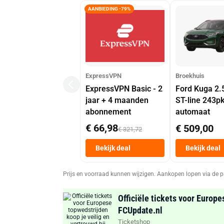
AANBIEDING -79%
ExpressVPN
Broekhuis
ExpressVPN Basic - 2
Ford Kuga 2.
jaar + 4 maanden
ST-line 243p
abonnement
automaat
€ 66,98
€ 509,00
€ 321,72
Bekijk deal
Bekijk deal
Prijs en voorraad kunnen wijzigen. Aankopen lopen via de p
Officiële tickets voor Europe
FCUpdate.nl
Ticketshop