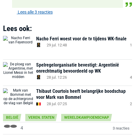
Lees alle 3 reacties
Lees ook:
Nacho Ferri woest voor de tv tijdens WK-finale
29 jul. 12:48
1
Spelregelorganisatie bevestigt: Argentinië
onrechtmatig bevoordeeld op WK
28 jul. 12:26
4
Thibaut Courtois heeft belangrijke boodschap
voor Mark van Bommel
28 jul. 07:25
2
BELGIË
VEREN. STATEN
WERELDKAMPIOENSCHAP
4
3 reacties