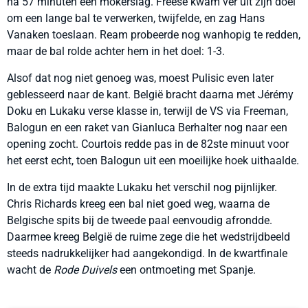
na 57 minuten een mokerslag. Freese kwam ver uit zijn doel
om een lange bal te verwerken, twijfelde, en zag Hans
Vanaken toeslaan. Ream probeerde nog wanhopig te redden,
maar de bal rolde achter hem in het doel: 1-3.
Alsof dat nog niet genoeg was, moest Pulisic even later
geblesseerd naar de kant. België bracht daarna met Jérémy
Doku en Lukaku verse klasse in, terwijl de VS via Freeman,
Balogun en een raket van Gianluca Berhalter nog naar een
opening zocht. Courtois redde pas in de 82ste minuut voor
het eerst echt, toen Balogun uit een moeilijke hoek uithaalde.
In de extra tijd maakte Lukaku het verschil nog pijnlijker.
Chris Richards kreeg een bal niet goed weg, waarna de
Belgische spits bij de tweede paal eenvoudig afrondde.
Daarmee kreeg België de ruime zege die het wedstrijdbeeld
steeds nadrukkelijker had aangekondigd. In de kwartfinale
wacht de
Rode Duivels
een ontmoeting met Spanje.