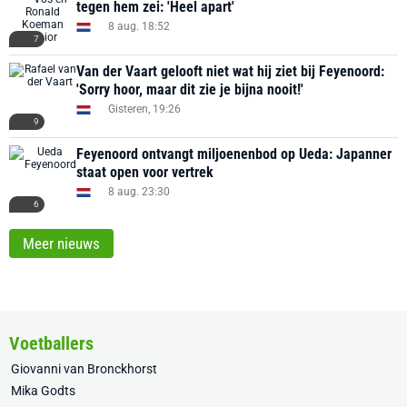
tegen hem zei: 'Heel apart'
8 aug. 18:52
7
Van der Vaart gelooft niet wat hij ziet bij Feyenoord:
'Sorry hoor, maar dit zie je bijna nooit!'
Gisteren, 19:26
9
Feyenoord ontvangt miljoenenbod op Ueda: Japanner
staat open voor vertrek
8 aug. 23:30
6
Meer nieuws
Voetballers
Giovanni van Bronckhorst
Mika Godts