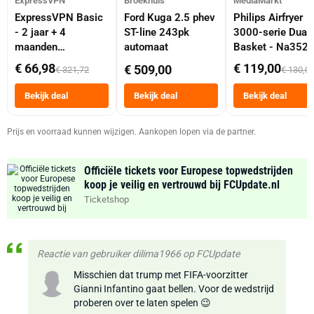
ExpressVPN
Broekhuis
MediaMarkt
ExpressVPN Basic
Ford Kuga 2.5 phev
Philips Airfryer
- 2 jaar + 4
ST-line 243pk
3000-serie Dual
maanden
automaat
Basket - Na352
abonnement
Dubbele Mand 9 
€ 66,98
€ 119,00
€ 509,00
€ 321,72
€ 130,0
Tot 6 Personen
Heteluchtfriteus
Bekijk deal
Bekijk deal
Bekijk deal
Zwart
Prijs en voorraad kunnen wijzigen. Aankopen lopen via de partner.
Officiële tickets voor Europese topwedstrijden
koop je veilig en vertrouwd bij FCUpdate.nl
Ticketshop
Reactie van gebruiker dilima1966 op FCUpdate
Misschien dat trump met FIFA-voorzitter
Gianni Infantino gaat bellen. Voor de wedstrijd
proberen over te laten spelen 😉