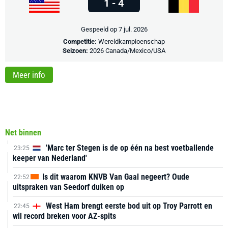
1 - 4
Gespeeld op 7 jul. 2026
Competitie:
Wereldkampioenschap
Seizoen:
2026 Canada/Mexico/USA
Meer info
Net binnen
'Marc ter Stegen is de op één na best voetballende
23:25
keeper van Nederland'
Is dit waarom KNVB Van Gaal negeert? Oude
22:52
uitspraken van Seedorf duiken op
West Ham brengt eerste bod uit op Troy Parrott en
22:45
wil record breken voor AZ-spits