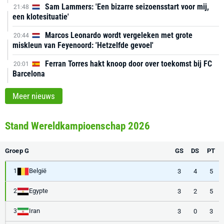
Sam Lammers: 'Een bizarre seizoensstart voor mij,
21:48
een klotesituatie'
Marcos Leonardo wordt vergeleken met grote
20:44
miskleun van Feyenoord: 'Hetzelfde gevoel'
Ferran Torres hakt knoop door over toekomst bij FC
20:01
Barcelona
Meer nieuws
Stand Wereldkampioenschap 2026
Groep G
GS
DS
PT
België
3
4
5
1
Egypte
3
2
5
2
Iran
3
0
3
3