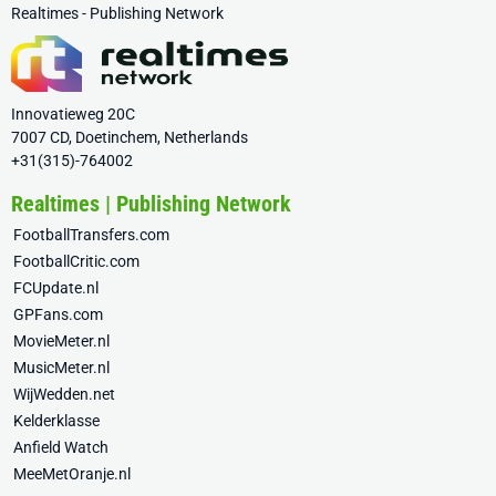
Realtimes - Publishing Network
Innovatieweg 20C
7007 CD, Doetinchem, Netherlands
+31(315)-764002
Realtimes | Publishing Network
FootballTransfers.com
FootballCritic.com
FCUpdate.nl
GPFans.com
MovieMeter.nl
MusicMeter.nl
WijWedden.net
Kelderklasse
Anfield Watch
MeeMetOranje.nl