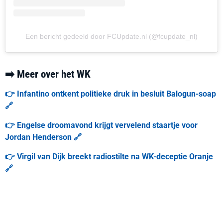
Een bericht gedeeld door FCUpdate.nl (@fcupdate_nl)
➡️ Meer over het WK
👉 Infantino ontkent politieke druk in besluit Balogun-soap
🔗
👉 Engelse droomavond krijgt vervelend staartje voor
Jordan Henderson 🔗
👉 Virgil van Dijk breekt radiostilte na WK-deceptie Oranje
🔗