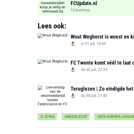
FCUpdate.nl
Ticketshop
Lees ook:
Wout Weghorst is woest en kr
vr 31 juli, 10:00
FC Twente komt véél te laat 
do 30 juli, 22:24
Teruglezen | Zo eindigde he
do 30 juli, 21:40
D. ZÍTKA
ANDERLECHT
UEFA EUROPA LEAGU