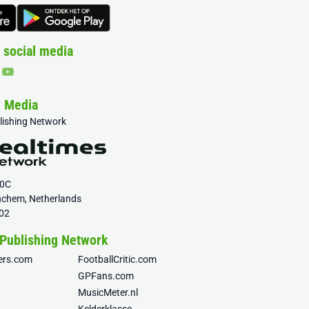
 social media
& Media
blishing Network
20C
nchem, Netherlands
02
 Publishing Network
fers.com
FootballCritic.com
GPFans.com
MusicMeter.nl