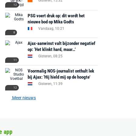
Gisteren, 15:32
12
PSG voert druk op: dit wordt het
nieuwe bod op Mika Godts
Vandaag, 10:21
8
Ajax-aanwinst valt bijzonder negatief
op: ‘Het klinkt hard, maar…’
Gisteren, 08:25
11
Voormalig NOS-journalist onthult lek
bij Ajax: ‘Hij hield mij op de hoogte'
Gisteren, 11:39
12
Meer nieuws
e app