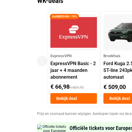
WK-deals
AANBIEDING -79%
ExpressVPN
Broekhuis
ExpressVPN Basic - 2
Ford Kuga 2.
jaar + 4 maanden
ST-line 243p
abonnement
automaat
€ 66,98
€ 509,00
€ 321,72
Bekijk deal
Bekijk deal
Prijs en voorraad kunnen wijzigen. Aankopen lopen via de p
Officiële tickets voor Europe