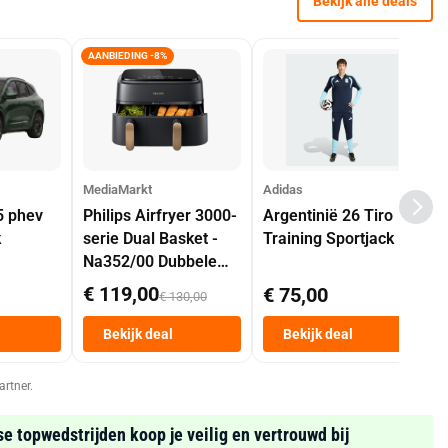
Bekijk alle deals
AANBIEDING -8%
MediaMarkt
Adidas
5 phev
Philips Airfryer 3000-
Argentinië 26 Tiro
k
serie Dual Basket -
Training Sportjack
Na352/00 Dubbele
Mand 9 L Tot 6
€ 119,00
€ 75,00
€ 130,00
Personen
Heteluchtfriteuse
Bekijk deal
Bekijk deal
Zwart
artner.
se topwedstrijden koop je veilig en vertrouwd bij