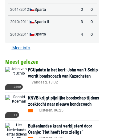
Sparta
2011/2012
0
0
Sparta II
2010/2011
3
0
Sparta
2010/2011
4
0
Meer info
Meest gelezen
FCUpdate in het kort: John van 't Schip
wordt bondscoach van Kazachstan
Vandaag, 13:02
2800
KNVB krijgt pijnlijke boodschap tijdens
zoektocht naar nieuwe bondscoach
Gisteren, 06:25
11
Buitenlandse krant verbijsterd door
Oranje: ‘Het heeft iets zieligs’