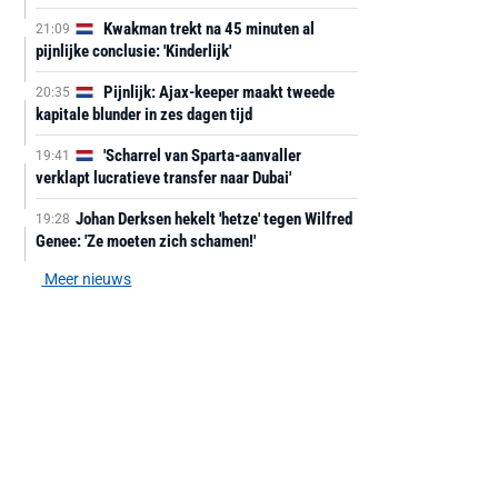
Kwakman trekt na 45 minuten al
21:09
pijnlijke conclusie: 'Kinderlijk'
Pijnlijk: Ajax-keeper maakt tweede
20:35
kapitale blunder in zes dagen tijd
'Scharrel van Sparta-aanvaller
19:41
verklapt lucratieve transfer naar Dubai'
Johan Derksen hekelt 'hetze' tegen Wilfred
19:28
Genee: 'Ze moeten zich schamen!'
Meer nieuws