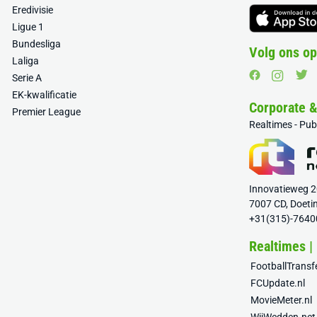
Eredivisie
Ligue 1
Bundesliga
Volg ons op
Laliga
Serie A
EK-kwalificatie
Corporate 
Premier League
Realtimes - Pu
Innovatieweg 
7007 CD, Doeti
+31(315)-7640
Realtimes |
FootballTrans
FCUpdate.nl
MovieMeter.nl