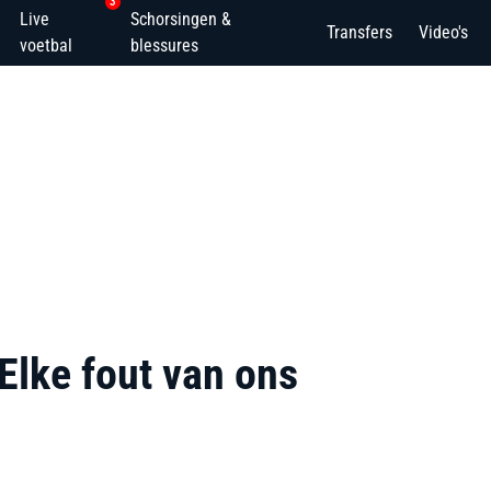
3
Live
Schorsingen &
Transfers
Video's
voetbal
blessures
Elke fout van ons