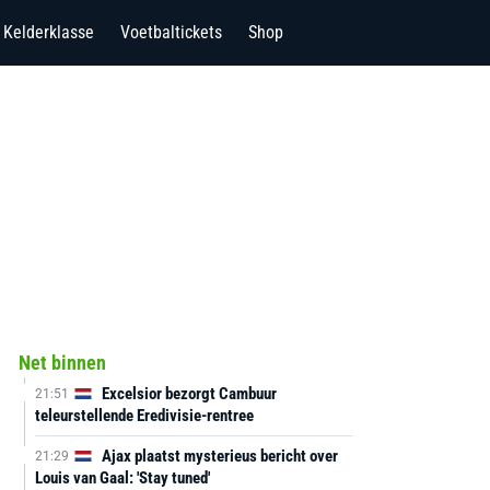
Kelderklasse
Voetbaltickets
Shop
Net binnen
Excelsior bezorgt Cambuur
21:51
teleurstellende Eredivisie-rentree
Ajax plaatst mysterieus bericht over
21:29
Louis van Gaal: 'Stay tuned'