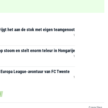
ijgt het aan de stok met eigen teamgenoot
1
op stoom en stelt enorm teleur in Hongarije
1
t Europa League-avontuur van FC Twente
1
E
0 reacties