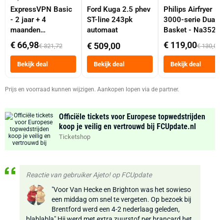
ExpressVPN Basic
Ford Kuga 2.5 phev
Philips Airfryer
- 2 jaar + 4
ST-line 243pk
3000-serie Dual
maanden
automaat
Basket - Na352
abonnement
Dubbele Mand 9 
€ 66,98
€ 119,00
€ 509,00
€ 321,72
€ 130,0
Tot 6 Personen
Heteluchtfriteus
Bekijk deal
Bekijk deal
Bekijk deal
Zwart
Prijs en voorraad kunnen wijzigen. Aankopen lopen via de partner.
Officiële tickets voor Europese topwedstrijden
koop je veilig en vertrouwd bij FCUpdate.nl
Ticketshop
Reactie van gebruiker Ajeto! op FCUpdate
"Voor Van Hecke en Brighton was het sowieso
een middag om snel te vergeten. Op bezoek bij
Brentford werd een 4-2 nederlaag geleden,
blablabla" Hij werd met extra zuurstof per brancard het