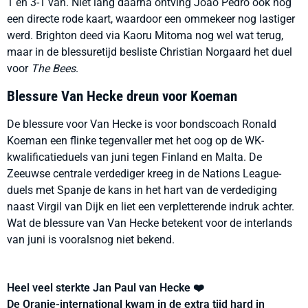
1 en 3-1 van. Niet lang daarna ontving João Pedro ook nog
een directe rode kaart, waardoor een ommekeer nog lastiger
werd. Brighton deed via Kaoru Mitoma nog wel wat terug,
maar in de blessuretijd besliste Christian Norgaard het duel
voor
The Bees
.
Blessure Van Hecke dreun voor Koeman
De blessure voor Van Hecke is voor bondscoach Ronald
Koeman een flinke tegenvaller met het oog op de WK-
kwalificatieduels van juni tegen Finland en Malta. De
Zeeuwse centrale verdediger kreeg in de Nations League-
duels met Spanje de kans in het hart van de verdediging
naast Virgil van Dijk en liet een verpletterende indruk achter.
Wat de blessure van Van Hecke betekent voor de interlands
van juni is vooralsnog niet bekend.
Heel veel sterkte Jan Paul van Hecke ❤️
De Oranje-international kwam in de extra tijd hard in