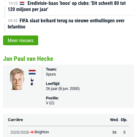
Eredivisie-baas 'boos' op clubs: 'Dit scheelt 80 tot
10:25
120 miljoen per jaar'
FIFA slaat keihard terug na nieuwe onthullingen over
09:32
Infantino
Meer nieuws
Jan Paul van Hecke
Team:
Spurs
Leeftijd:
26 jaar (8 jun. 2000)
Positie:
V (C)
Carrière
Wed.
Dlp.
Brighton
2025/2026
36
3