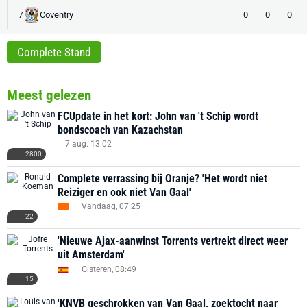
Coventry
0
0
0
7
Complete Stand
Meest gelezen
FCUpdate in het kort: John van 't Schip wordt
bondscoach van Kazachstan
7 aug. 13:02
2800
Complete verrassing bij Oranje? 'Het wordt niet
Reiziger en ook niet Van Gaal'
Vandaag, 07:25
22
'Nieuwe Ajax-aanwinst Torrents vertrekt direct weer
uit Amsterdam'
Gisteren, 08:49
15
'KNVB geschrokken van Van Gaal, zoektocht naar