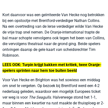
Kort daarvoor was een geïrriteerde Van Hecke nog betrokken
bij een opstootje met Brentford-verdediger Nathan Collins.
Na een overtreding van de Ierse verdediger wilde Van Hecke
de vrije trap snel nemen. De Oranje-international trapte de
bal maar schopte vervolgens ook tegen het been van Collins,
die vervolgens theatraal naar de grond ging. Beide spelers
ontvingen daarop de gele kaart van scheidsrechter Tim
Robinson.
LEES OOK: Turpin krijgt bakken met kritiek, twee Oranje-
spelers sprinten naar hem toe buiten beeld
Voor Van Hecke en Brighton was het sowieso een middag
om snel te vergeten. Op bezoek bij Brentford werd een 4-2
nederlaag geleden, waardoor een mogelijk Europees ticket
ver weg is voor
The Seagulls
. Halverwege stond het 1-1,
maar binnen een kwartier na rust maakte de thuisploeg er 2-