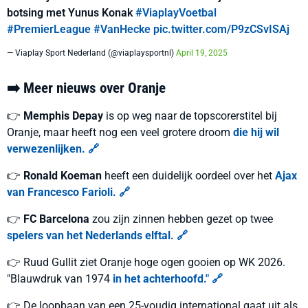
botsing met Yunus Konak
#ViaplayVoetbal
#PremierLeague
#VanHecke
pic.twitter.com/P9zCSvISAj
— Viaplay Sport Nederland (@viaplaysportnl)
April 19, 2025
➡️ Meer nieuws over Oranje
👉
Memphis Depay
is op weg naar de topscorerstitel bij
Oranje, maar heeft nog een veel grotere droom
die hij wil
verwezenlijken. 🔗
👉
Ronald Koeman
heeft een duidelijk oordeel over het
Ajax
van Francesco Farioli. 🔗
👉
FC Barcelona
zou zijn zinnen hebben gezet op twee
spelers van het Nederlands elftal. 🔗
👉 Ruud Gullit ziet Oranje hoge ogen gooien op WK 2026.
"Blauwdruk van 1974
in het achterhoofd." 🔗
👉 De loopbaan van een 25-voudig international gaat uit als