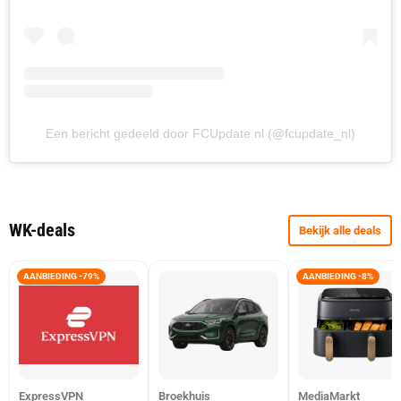
Een bericht gedeeld door FCUpdate.nl (@fcupdate_nl)
WK-deals
Bekijk alle deals
AANBIEDING -79%
AANBIEDING -8%
ExpressVPN
Broekhuis
MediaMarkt