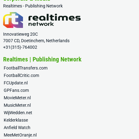
Realtimes - Publishing Network
Innovatieweg 20C
7007 CD, Doetinchem, Netherlands
+31(315)-764002
Realtimes | Publishing Network
FootballTransfers.com
FootballCritic.com
FCUpdate.nl
GPFans.com
MovieMeter.nl
MusicMeter.nl
WijWedden.net
Kelderklasse
Anfield Watch
MeeMetOranje.nl