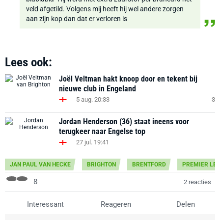
veld afgetild. Volgens mij heeft hij wel andere zorgen
aan zijn kop dan dat er verloren is
Lees ook:
Joël Veltman hakt knoop door en tekent bij
nieuwe club in Engeland
5 aug. 20:33
3
Jordan Henderson (36) staat ineens voor
terugkeer naar Engelse top
27 jul. 19:41
JAN PAUL VAN HECKE
BRIGHTON
BRENTFORD
PREMIER LE
8
2 reacties
Interessant
Reageren
Delen