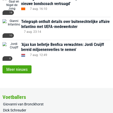
nieuwe bondscoach vertraagd'
7 aug. 16:10
18
Telegraph onthult details over buitenechtelijke affaire
Infantino met UEFA-medewerkster
7 aug. 23:14
10
'Ajax kan belletje Benfica verwachten: Jordi Cruijff
bereid miljoenenverlies te nemen'
7 aug. 12:49
8
Meer nieuws
Voetballers
Giovanni van Bronckhorst
Dick Schreuder