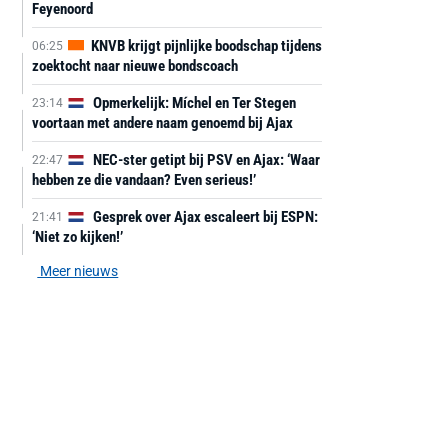
Feyenoord
KNVB krijgt pijnlijke boodschap tijdens
06:25
zoektocht naar nieuwe bondscoach
Opmerkelijk: Míchel en Ter Stegen
23:14
voortaan met andere naam genoemd bij Ajax
NEC-ster getipt bij PSV en Ajax: ‘Waar
22:47
hebben ze die vandaan? Even serieus!’
Gesprek over Ajax escaleert bij ESPN:
21:41
‘Niet zo kijken!’
Meer nieuws