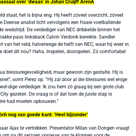
assaal over ‘dwaas’ in Johan Cruijff ArenA
eld staat, het is bijna eng. Hij heeft zóveel overzicht, zóveel
De Deense analist licht vervolgens een fraaie voetballende
 de wedstrijd. De verdediger van NEC dribbelde binnen het
rakke pass linksback Calvin Verdonk bereikte. Sandler
t van het veld, halverwege de helft van NEC, waar hij weer in
ie doet dit nou? Haha. Inspelen, doorspelen. Zó comfortabel
qua blessuregevoeligheid, maar gewoon zijn gestalte. Hij is
nel”, somt Perez op. “Hij zal door al die blessures wel enige
wel-dige verdediger. Ik zou hem zó graag bij een grote club
 City gezeten. De vraag is of dat toen de juiste stap is
rrière had moeten opbouwen.”
ch nog van goede kant: ‘Heel bijzonder’
naar Ajax te vertrekken. Presentator Milan van Dongen vraagt
 om na dit seizoen opnieuw aan te kloppen voor de