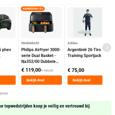
AANBIEDING -8%
MediaMarkt
Adidas
5 phev
Philips Airfryer 3000-
Argentinië 26 Tiro
k
serie Dual Basket -
Training Sportjack
Na352/00 Dubbele
Mand 9 L Tot 6
€ 119,00
€ 75,00
€ 130,00
Personen
Heteluchtfriteuse
Bekijk deal
Bekijk deal
Zwart
artner.
se topwedstrijden koop je veilig en vertrouwd bij