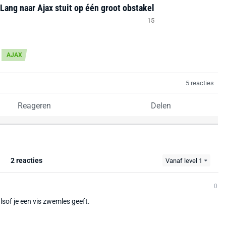
Lang naar Ajax stuit op één groot obstakel
15
AJAX
5 reacties
Reageren
Delen
2 reacties
Vanaf level 1
0
alsof je een vis zwemles geeft.