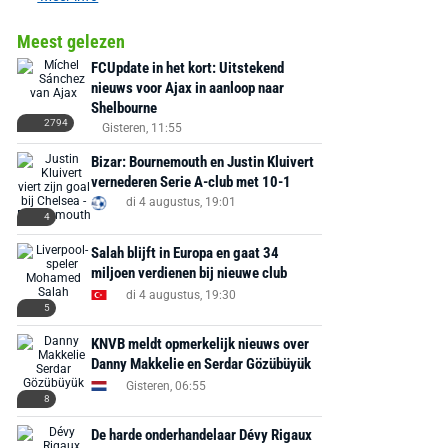
Meest gelezen
FCUpdate in het kort: Uitstekend
nieuws voor Ajax in aanloop naar
Shelbourne
2794
Gisteren, 11:55
Bizar: Bournemouth en Justin Kluivert
vernederen Serie A-club met 10-1
di 4 augustus, 19:01
4
Salah blijft in Europa en gaat 34
miljoen verdienen bij nieuwe club
di 4 augustus, 19:30
5
KNVB meldt opmerkelijk nieuws over
Danny Makkelie en Serdar Gözübüyük
Gisteren, 06:55
8
De harde onderhandelaar Dévy Rigaux