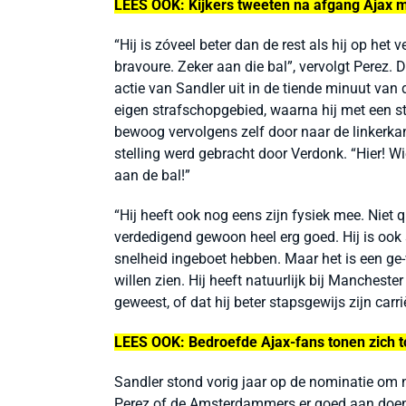
LEES OOK: Kijkers tweeten na afgang Ajax m
“Hij is zóveel beter dan de rest als hij op het v
bravoure. Zeker aan die bal”, vervolgt Perez. 
actie van Sandler uit in de tiende minuut van
eigen strafschopgebied, waarna hij met een st
bewoog vervolgens zelf door naar de linkerkan
stelling werd gebracht door Verdonk. “Hier! W
aan de bal!”
“Hij heeft ook nog eens zijn fysiek mee. Niet 
verdedigend gewoon heel erg goed. Hij is ook s
snelheid ingeboet hebben. Maar het is een ge-
willen zien. Hij heeft natuurlijk bij Manchester
geweest, of dat hij beter stapsgewijs zijn ca
LEES OOK: Bedroefde Ajax-fans tonen zich tó
Sandler stond vorig jaar op de nominatie om 
Perez of de Amsterdammers er goed aan doen