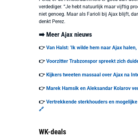
verdediger. “Je hebt natuurlijk maar vijftig pr
niet genoeg. Maar als Farioli bij Ajax blijft, da
denkt Perez.
➡️ Meer Ajax nieuws
👉
Van Halst: 'Ik wilde hem naar Ajax halen, 
👉
Voorzitter Trabzonspor spreekt zich duide
👉
Kijkers tweeten massaal over Ajax na Inte
👉
Marek Hamsik en Aleksandar Kolarov vers
👉
Vertrekkende sterkhouders en mogelijke t
🔗
WK-deals