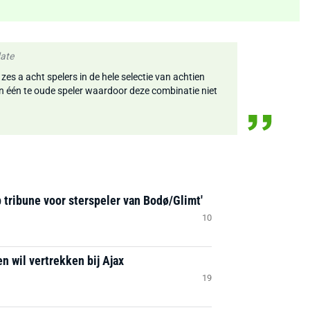
date
zes a acht spelers in de hele selectie van achtien
, en één te oude speler waardoor deze combinatie niet
 tribune voor sterspeler van Bodø/Glimt'
10
n wil vertrekken bij Ajax
19