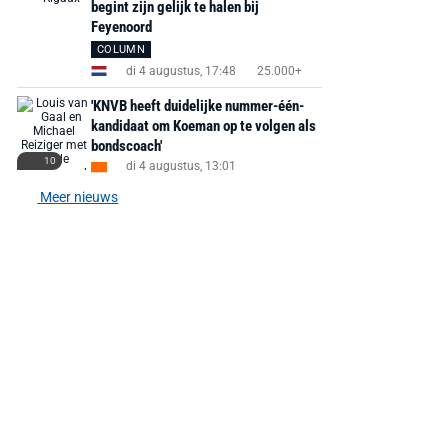
begint zijn gelijk te halen bij
Feyenoord
AANBIEDING -40%
AANBIEDING -19%
COLUMN
di 4 augustus, 17:48
25.000+
'KNVB heeft duidelijke nummer-één-
kandidaat om Koeman op te volgen als
bondscoach'
10
di 4 augustus, 13:01
MediaMarkt
Adidas
MediaMarkt
EA Sports FC 26 -
F50 Messi Elite Firm
Sonos Arc Ul
Meer nieuws
PlayStation 5
Ground Boots Kids
Soundbar Zw
€ 78,00
€ 888,00
€ 29,99
€ 130,00
€ 
Bekijk deal
Bekijk deal
Bekijk deal