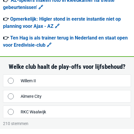
👉
'AZ-spelers maken foto in kleedkamer na trieste
gebeurtenissen' 🔗
👉
Opmerkelijk: Higler stond in eerste instantie niet op
planning voor Ajax - AZ 🔗
👉
Ten Hag is als trainer terug in Nederland en staat open
voor Eredivisie-club 🔗
Welke club haalt de play-offs voor lijfsbehoud?
Willem II
Almere City
RKC Waalwijk
210
stemmen