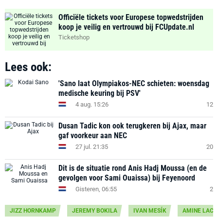
Officiële tickets voor Europese topwedstrijden
koop je veilig en vertrouwd bij FCUpdate.nl
Ticketshop
Lees ook:
'Sano laat Olympiakos-NEC schieten: woensdag
medische keuring bij PSV'
4 aug. 15:26
12
Dusan Tadic kon ook terugkeren bij Ajax, maar
gaf voorkeur aan NEC
27 jul. 21:35
20
Dit is de situatie rond Anis Hadj Moussa (en de
gevolgen voor Sami Ouaissa) bij Feyenoord
Gisteren, 06:55
2
JIZZ HORNKAMP
JEREMY BOKILA
IVAN MESÍK
AMINE LAC