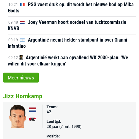
PSG voert druk op: dit wordt het nieuwe bod op Mika
10:21
Godts
Joey Veerman hoort oordeel van tuchtcommissie
09:48
KNVB
Argentinië neemt helder standpunt in over Gianni
09:19
Infantino
Argentinië werkt aan opvallend WK 2030-plan: ‘We
09:12
willen dit voor elkaar krijgen’
Meer nieuws
Jizz Hornkamp
Team:
AZ
Leeftijd:
28 jaar (7 mrt. 1998)
Positie: