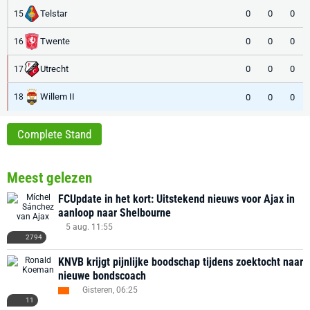
Telstar
0
0
0
15
Twente
0
0
0
16
Utrecht
0
0
0
17
Willem II
0
0
0
18
Complete Stand
Meest gelezen
FCUpdate in het kort: Uitstekend nieuws voor Ajax in
aanloop naar Shelbourne
5 aug. 11:55
2794
KNVB krijgt pijnlijke boodschap tijdens zoektocht naar
nieuwe bondscoach
Gisteren, 06:25
11