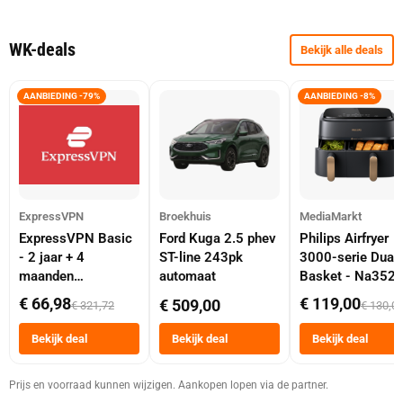
WK-deals
Bekijk alle deals
AANBIEDING -79%
AANBIEDING -8%
ExpressVPN
Broekhuis
MediaMarkt
ExpressVPN Basic
Ford Kuga 2.5 phev
Philips Airfryer
- 2 jaar + 4
ST-line 243pk
3000-serie Dual
maanden
automaat
Basket - Na352
abonnement
Dubbele Mand 9 
€ 66,98
€ 119,00
€ 509,00
€ 321,72
€ 130,0
Tot 6 Personen
Heteluchtfriteus
Bekijk deal
Bekijk deal
Bekijk deal
Zwart
Prijs en voorraad kunnen wijzigen. Aankopen lopen via de partner.