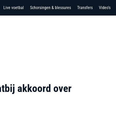
Live voetbal
Schorsingen & blessures
Transfers
Video's
htbij akkoord over