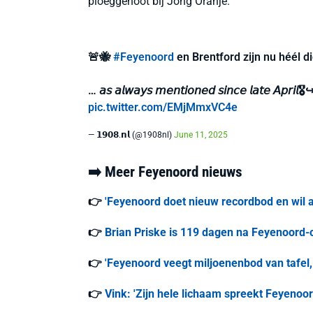
ploeggenoot bij Jong Oranje.
🚨🐝
#Feyenoord
en Brentford zijn nu héél d
… 𝘢𝘴 𝘢𝘭𝘸𝘢𝘺𝘴 𝘮𝘦𝘯𝘵𝘪𝘰𝘯𝘦𝘥 𝘴𝘪𝘯𝘤𝘦 𝘭𝘢𝘵𝘦 𝘈𝘱𝘳𝘪𝘭🎖️
pic.twitter.com/EMjMmxVC4e
— 𝟭𝟵𝟬𝟴.𝗻𝗹 (@1908nl)
June 11, 2025
➡️ Meer Feyenoord nieuws
👉
'Feyenoord doet nieuw recordbod en wil a
👉
Brian Priske is 119 dagen na Feyenoord-o
👉
'Feyenoord veegt miljoenenbod van tafel,
👉
Vink: 'Zijn hele lichaam spreekt Feyenoo