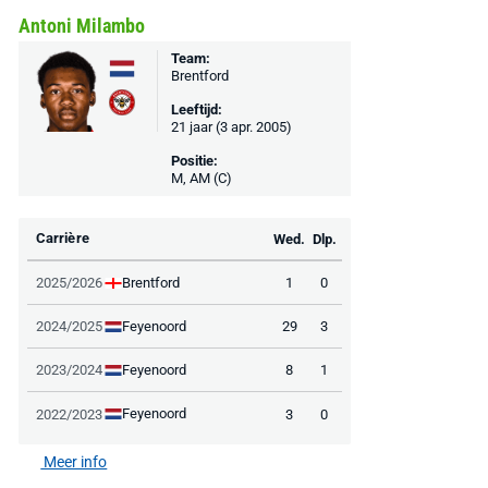
Antoni Milambo
Team:
Brentford
Leeftijd:
21 jaar (3 apr. 2005)
Positie:
M, AM (C)
Carrière
Wed.
Dlp.
Brentford
2025/2026
1
0
Feyenoord
2024/2025
29
3
Feyenoord
2023/2024
8
1
Feyenoord
2022/2023
3
0
Meer info