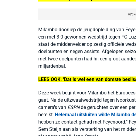
Artik
Milambo doorliep de jeugdopleiding van Feye
een met 3-0 gewonnen wedstrijd tegen FC Luz
staat de middenvelder op zestig officiële wed
doelpunten en negen assists. Afgelopen seiz
met twee doelpunten had hij een groot aandeel
miljardenbal.
LEES OOK: 'Dat is wel een van domste beslis
Deze week begint voor Milambo het Europees
gaat. Na de uitzwaaiwedstrijd tegen Ivoorkust
camera's van
ESPN
de geruchten over een per
bereikt.
Helemaal uitsluiten wilde Milambo de
hebben ze contact gehad met Feyenoord." Feye
Sem Steijn aan als versterking van het midde