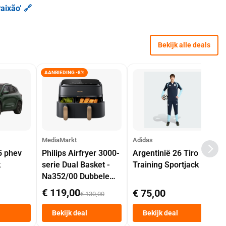
aixão’ 🔗
Bekijk alle deals
AANBIEDING -8%
MediaMarkt
Adidas
5 phev
Philips Airfryer 3000-
Argentinië 26 Tiro
k
serie Dual Basket -
Training Sportjack
Na352/00 Dubbele
Mand 9 L Tot 6
€ 119,00
€ 75,00
€ 130,00
Personen
Heteluchtfriteuse
Bekijk deal
Bekijk deal
Zwart