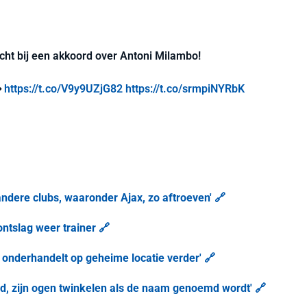
icht bij een akkoord over Antoni Milambo!
↪️
https://t.co/V9y9UZjG82
https://t.co/srmpiNYRbK
ndere clubs, waaronder Ajax, zo aftroeven' 🔗
ntslag weer trainer 🔗
 onderhandelt op geheime locatie verder' 🔗
rd, zijn ogen twinkelen als de naam genoemd wordt' 🔗