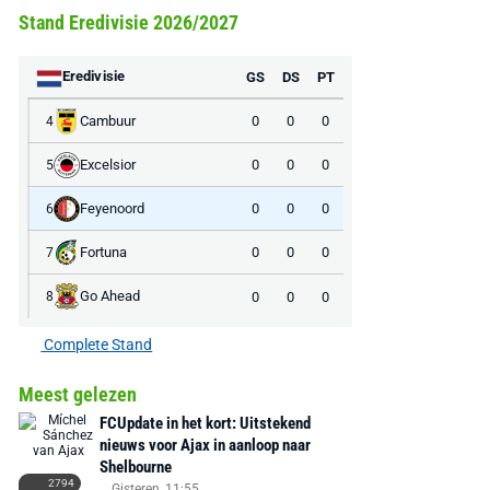
Stand Eredivisie 2026/2027
Eredivisie
GS
DS
PT
Cambuur
0
0
0
4
Excelsior
0
0
0
5
Feyenoord
0
0
0
6
Fortuna
0
0
0
7
Go Ahead
0
0
0
8
Complete Stand
Meest gelezen
FCUpdate in het kort: Uitstekend
nieuws voor Ajax in aanloop naar
Shelbourne
2794
Gisteren, 11:55