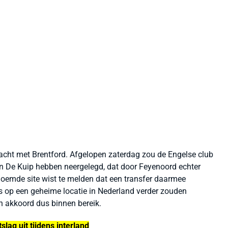
racht met Brentford. Afgelopen zaterdag zou de Engelse club
 in De Kuip hebben neergelegd, dat door Feyenoord echter
noemde site wist te melden dat een transfer daarmee
s op een geheime locatie in Nederland verder zouden
n akkoord dus binnen bereik.
lag uit tijdens interland