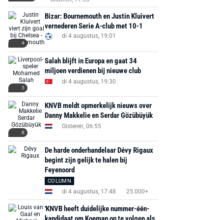
Bizar: Bournemouth en Justin Kluivert
vernederen Serie A-club met 10-1
di 4 augustus, 19:01
4
Salah blijft in Europa en gaat 34
miljoen verdienen bij nieuwe club
AANBIEDING -40%
AANBIEDING -19%
di 4 augustus, 19:30
5
KNVB meldt opmerkelijk nieuws over
Danny Makkelie en Serdar Gözübüyük
Gisteren, 06:55
8
MediaMarkt
Adidas
MediaMarkt
EA Sports FC 26 -
F50 Messi Elite Firm
Sonos Arc Ul
De harde onderhandelaar Dévy Rigaux
PlayStation 5
begint zijn gelijk te halen bij
Ground Boots Kids
Soundbar Zw
Feyenoord
COLUMN
€ 78,00
€ 888,00
€ 29,99
€ 130,00
€ 
di 4 augustus, 17:48
25.000+
Bekijk deal
Bekijk deal
Bekijk deal
'KNVB heeft duidelijke nummer-één-
kandidaat om Koeman op te volgen als