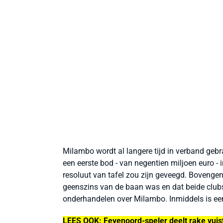
Milambo wordt al langere tijd in verband geb
een eerste bod - van negentien miljoen euro -
resoluut van tafel zou zijn geveegd. Bovenge
geenszins van de baan was en dat beide club
onderhandelen over Milambo. Inmiddels is ee
LEES OOK: Feyenoord-speler deelt rake vuists