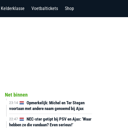
Kelderklasse
Voetbaltickets
Shop
Net binnen
Opmerkelijk: Míchel en Ter Stegen
23:14
voortaan met andere naam genoemd bij Ajax
NEC-ster getipt bij PSV en Ajax: ‘Waar
22:47
hebben ze die vandaan? Even serieus!’