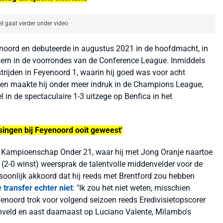
el gaat verder onder video
noord en debuteerde in augustus 2021 in de hoofdmacht, in
ern in de voorrondes van de Conference League. Inmiddels
strijden in Feyenoord 1, waarin hij goed was voor acht
oen maakte hij onder meer indruk in de Champions League,
 in de spectaculaire 1-3 uitzege op Benfica in het
singen bij Feyenoord ooit geweest'
 Kampioenschap Onder 21, waar hij met Jong Oranje naartoe
 (2-0 winst) weersprak de talentvolle middenvelder voor de
soonlijk akkoord dat hij reeds met Brentford zou hebben
 transfer echter niet
: "
Ik zou het niet weten, misschien
noord trok voor volgend seizoen reeds Eredivisietopscorer
nveld en aast daarnaast op Luciano Valente, Milambo's