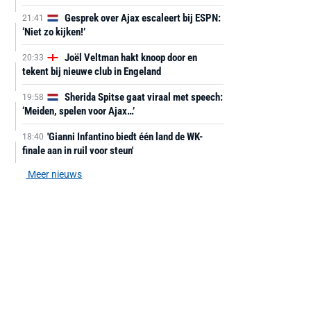
Gesprek over Ajax escaleert bij ESPN:
21:41
‘Niet zo kijken!’
Joël Veltman hakt knoop door en
20:33
tekent bij nieuwe club in Engeland
Sherida Spitse gaat viraal met speech:
19:58
‘Meiden, spelen voor Ajax…’
'Gianni Infantino biedt één land de WK-
18:40
finale aan in ruil voor steun'
Meer nieuws