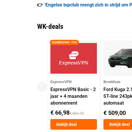
👉
‘Engelse topclub mengt zich in strijd om P
WK-deals
AANBIEDING -79%
ExpressVPN
Broekhuis
ExpressVPN Basic - 2
Ford Kuga 2.
jaar + 4 maanden
ST-line 243p
abonnement
automaat
€ 66,98
€ 509,00
€ 321,72
Bekijk deal
Bekijk deal