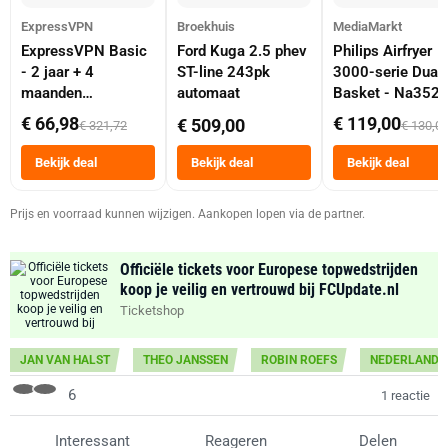
ExpressVPN
Broekhuis
MediaMarkt
ExpressVPN Basic
Ford Kuga 2.5 phev
Philips Airfryer
- 2 jaar + 4
ST-line 243pk
3000-serie Dual
maanden
automaat
Basket - Na352
abonnement
Dubbele Mand 9 
€ 66,98
€ 119,00
€ 509,00
€ 321,72
€ 130,0
Tot 6 Personen
Heteluchtfriteus
Bekijk deal
Bekijk deal
Bekijk deal
Zwart
Prijs en voorraad kunnen wijzigen. Aankopen lopen via de partner.
Officiële tickets voor Europese topwedstrijden
koop je veilig en vertrouwd bij FCUpdate.nl
Ticketshop
JAN VAN HALST
THEO JANSSEN
ROBIN ROEFS
NEDERLAND
6
1 reactie
Interessant
Reageren
Delen