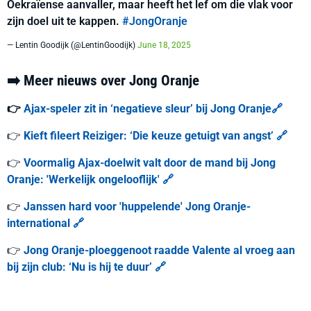
Oekraïense aanvaller, maar heeft het lef om die vlak voor
zijn doel uit te kappen.
#JongOranje
— Lentin Goodijk (@LentinGoodijk)
June 18, 2025
➡️ Meer nieuws over Jong Oranje
👉
Ajax-speler zit in ‘negatieve sleur’ bij Jong Oranje
🔗
👉
Kieft fileert Reiziger: ‘Die keuze getuigt van angst’
🔗
👉
Voormalig Ajax-doelwit valt door de mand bij Jong
Oranje: 'Werkelijk ongelooflijk'
🔗
👉
Janssen hard voor 'huppelende' Jong Oranje-
international
🔗
👉
Jong Oranje-ploeggenoot raadde Valente al vroeg aan
bij zijn club: ‘Nu is hij te duur’
🔗