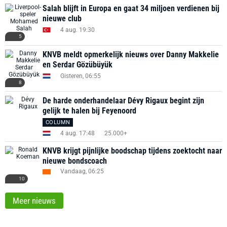
Salah blijft in Europa en gaat 34 miljoen verdienen bij
nieuwe club
4 aug. 19:30
5
KNVB meldt opmerkelijk nieuws over Danny Makkelie
en Serdar Gözübüyük
Gisteren, 06:55
8
De harde onderhandelaar Dévy Rigaux begint zijn
gelijk te halen bij Feyenoord
COLUMN
4 aug. 17:48
25.000+
KNVB krijgt pijnlijke boodschap tijdens zoektocht naar
nieuwe bondscoach
Vandaag, 06:25
10
Meer nieuws