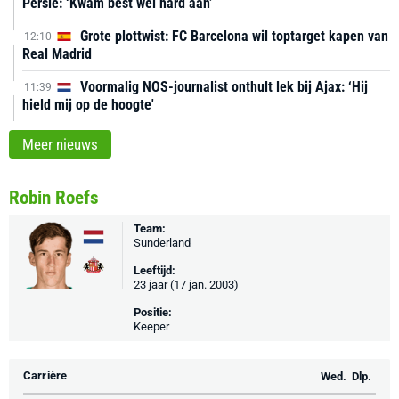
Persie: ‘Kwam best wel hard aan’
Grote plottwist: FC Barcelona wil toptarget kapen van
12:10
Real Madrid
Voormalig NOS-journalist onthult lek bij Ajax: ‘Hij
11:39
hield mij op de hoogte'
Meer nieuws
Robin Roefs
Team:
Sunderland
Leeftijd:
23 jaar (17 jan. 2003)
Positie:
Keeper
Carrière
Wed.
Dlp.