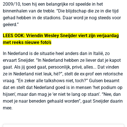
2009/10, toen hij een belangrijke rol speelde in het
binnenhalen van de treble. “Die blijdschap die ze in die tijd
gehad hebben in de stadions. Daar word je nog steeds voor
geëerd.”
LEES OOK: Vriendin Wesley Sneijder viert zijn verjaardag
met reeks nieuwe foto’s
In Nederland is de situatie heel anders dan in Italië, zo
ervaart Sneijder. “In Nederland hebben ze liever dat je kapot
gaat. Als jij goed gaat, persoonlijk, privé, alles... Dat vinden
ze in Nederland niet leuk, hè?”, stelt de ex-prof een retorische
vraag. “En zeker alle talkshows niet, toch?” Gulsen beaamt
dat en stelt dat Nederland goed is in mensen ‘het podium op
hijsen’, maar dan mag je ‘er niet te lang op staan’. “Nee, dan
moet je naar beneden gehaald worden”, gaat Sneijder daarin
mee.