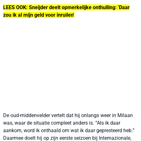
LEES OOK: Sneijder deelt opmerkelijke onthulling: 'Daar
zou ik al mijn geld voor inruilen'
De oud-middenvelder vertelt dat hij onlangs weer in Milaan
was, waar de situatie compleet anders is. “Als ik daar
aankom, word ik onthaald om wat ik daar gepresteerd heb.”
Daarmee doelt hij op zijn eerste seizoen bij Internazionale,