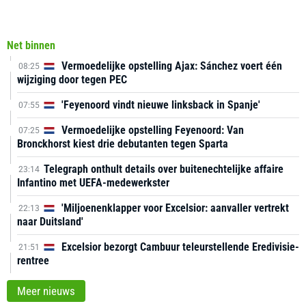
Net binnen
Vermoedelijke opstelling Ajax: Sánchez voert één
08:25
wijziging door tegen PEC
'Feyenoord vindt nieuwe linksback in Spanje'
07:55
Vermoedelijke opstelling Feyenoord: Van
07:25
Bronckhorst kiest drie debutanten tegen Sparta
Telegraph onthult details over buitenechtelijke affaire
23:14
Infantino met UEFA-medewerkster
'Miljoenenklapper voor Excelsior: aanvaller vertrekt
22:13
naar Duitsland'
Excelsior bezorgt Cambuur teleurstellende Eredivisie-
21:51
rentree
Meer nieuws