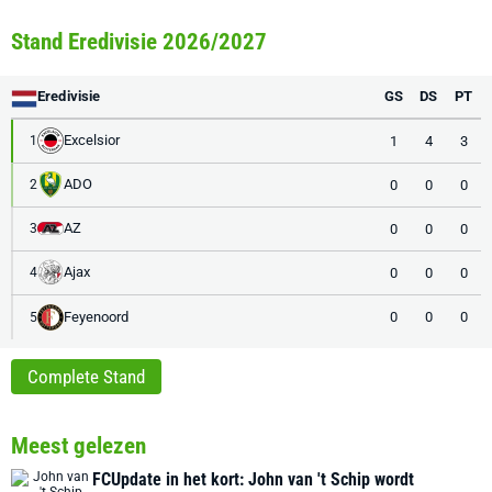
Stand Eredivisie 2026/2027
Eredivisie
GS
DS
PT
Excelsior
1
4
3
1
ADO
0
0
0
2
AZ
0
0
0
3
Ajax
0
0
0
4
Feyenoord
0
0
0
5
Complete Stand
Meest gelezen
FCUpdate in het kort: John van 't Schip wordt