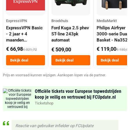
ExpressVPN
Broekhuis
MediaMarkt
ExpressVPN Basic
Ford Kuga 2.5 phev
Philips Airfryer
- 2 jaar + 4
ST-line 243pk
3000-serie Dual
maanden
automaat
Basket - Na352
abonnement
Dubbele Mand 9 
€ 66,98
€ 119,00
€ 509,00
€ 321,72
€ 130,0
Tot 6 Personen
Heteluchtfriteus
Bekijk deal
Bekijk deal
Bekijk deal
Zwart
Prijs en voorraad kunnen wijzigen. Aankopen lopen via de partner.
Officiële tickets voor Europese topwedstrijden
koop je veilig en vertrouwd bij FCUpdate.nl
Ticketshop
Reactie van gebruiker infielder op FCUpdate