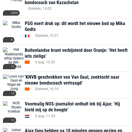
bondscoach van Kazachstan
Gisteren, 13:02
2800
PSG voert druk op: dit wordt het nieuwe bod op Mika
Godts
Gisteren, 10:21
8
Buitenlandse krant verbijsterd door Oranje: ‘Het heeft
iets zieligs’
6 aug. 15:32
12
'KNVB geschrokken van Van Gaal, zoektocht naar
nieuwe bondscoach vertraagd'
Gisteren, 16:10
13
Voormalig NOS-journalist onthult lek bij Ajax: ‘Hij
hield mij op de hoogte'
6 aug. 11:39
12
Ajax-fans hebben na 10 minuten genoeg gezien en