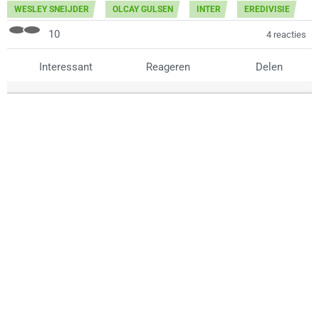
WESLEY SNEIJDER
OLCAY GULSEN
INTER
EREDIVISIE
10
4 reacties
Interessant
Reageren
Delen