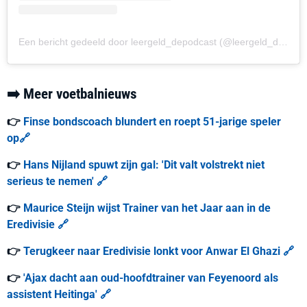
Een bericht gedeeld door leergeld_depodcast (@leergeld_depodcast)
➡️ Meer voetbalnieuws
👉
Finse bondscoach blundert en roept 51-jarige speler
op🔗
👉
Hans Nijland spuwt zijn gal: 'Dit valt volstrekt niet
serieus te nemen' 🔗
👉
Maurice Steijn wijst Trainer van het Jaar aan in de
Eredivisie 🔗
👉
Terugkeer naar Eredivisie lonkt voor Anwar El Ghazi 🔗
👉
'Ajax dacht aan oud-hoofdtrainer van Feyenoord als
assistent Heitinga' 🔗