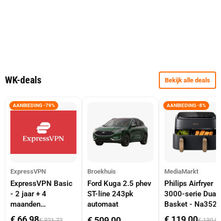
WK-deals
Bekijk alle deals
AANBIEDING -79%
AANBIEDING -8%
ExpressVPN
Broekhuis
MediaMarkt
ExpressVPN Basic
Ford Kuga 2.5 phev
Philips Airfryer
- 2 jaar + 4
ST-line 243pk
3000-serie Dual
maanden
automaat
Basket - Na352
abonnement
Dubbele Mand 9 
€ 66,98
€ 119,00
€ 509,00
€ 321,72
€ 130,0