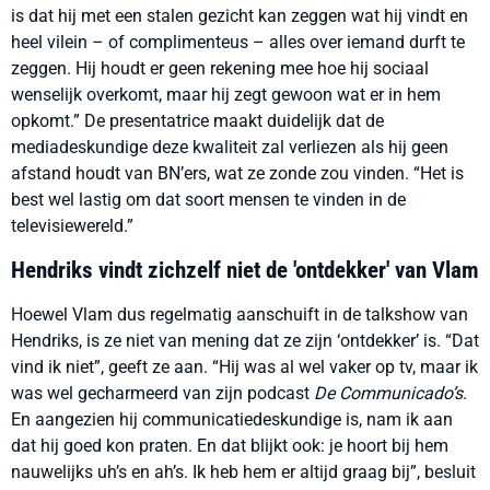
is dat hij met een stalen gezicht kan zeggen wat hij vindt en
heel vilein – of complimenteus – alles over iemand durft te
zeggen. Hij houdt er geen rekening mee hoe hij sociaal
wenselijk overkomt, maar hij zegt gewoon wat er in hem
opkomt.” De presentatrice maakt duidelijk dat de
mediadeskundige deze kwaliteit zal verliezen als hij geen
afstand houdt van BN’ers, wat ze zonde zou vinden. “Het is
best wel lastig om dat soort mensen te vinden in de
televisiewereld.”
Hendriks vindt zichzelf niet de 'ontdekker' van Vlam
Hoewel Vlam dus regelmatig aanschuift in de talkshow van
Hendriks, is ze niet van mening dat ze zijn ‘ontdekker’ is. “Dat
vind ik niet”, geeft ze aan. “Hij was al wel vaker op tv, maar ik
was wel gecharmeerd van zijn podcast
De Communicado’s
.
En aangezien hij communicatiedeskundige is, nam ik aan
dat hij goed kon praten. En dat blijkt ook: je hoort bij hem
nauwelijks uh’s en ah’s. Ik heb hem er altijd graag bij”, besluit