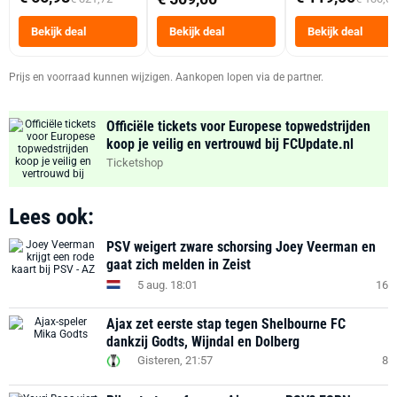
Tot 6 Personen
Heteluchtfriteus
Bekijk deal
Bekijk deal
Bekijk deal
Zwart
Prijs en voorraad kunnen wijzigen. Aankopen lopen via de partner.
Officiële tickets voor Europese topwedstrijden
koop je veilig en vertrouwd bij FCUpdate.nl
Ticketshop
Lees ook:
PSV weigert zware schorsing Joey Veerman en
gaat zich melden in Zeist
5 aug. 18:01
16
Ajax zet eerste stap tegen Shelbourne FC
dankzij Godts, Wijndal en Dolberg
Gisteren, 21:57
8