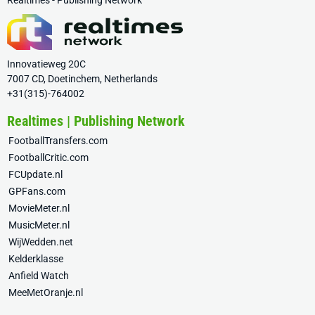
Realtimes - Publishing Network
Innovatieweg 20C
7007 CD, Doetinchem, Netherlands
+31(315)-764002
Realtimes | Publishing Network
FootballTransfers.com
FootballCritic.com
FCUpdate.nl
GPFans.com
MovieMeter.nl
MusicMeter.nl
WijWedden.net
Kelderklasse
Anfield Watch
MeeMetOranje.nl