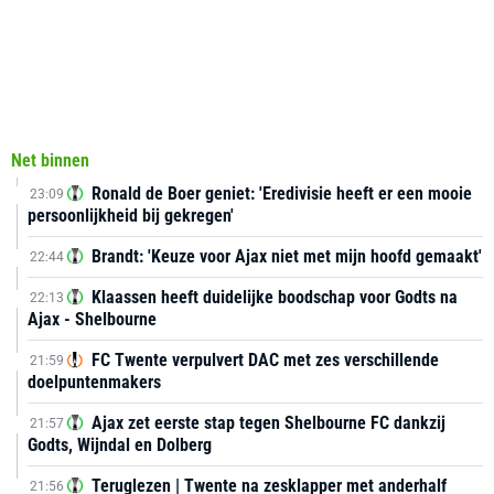
Net binnen
Ronald de Boer geniet: 'Eredivisie heeft er een mooie
23:09
persoonlijkheid bij gekregen'
Brandt: 'Keuze voor Ajax niet met mijn hoofd gemaakt'
22:44
Klaassen heeft duidelijke boodschap voor Godts na
22:13
Ajax - Shelbourne
FC Twente verpulvert DAC met zes verschillende
21:59
doelpuntenmakers
Ajax zet eerste stap tegen Shelbourne FC dankzij
21:57
Godts, Wijndal en Dolberg
Teruglezen | Twente na zesklapper met anderhalf
21:56