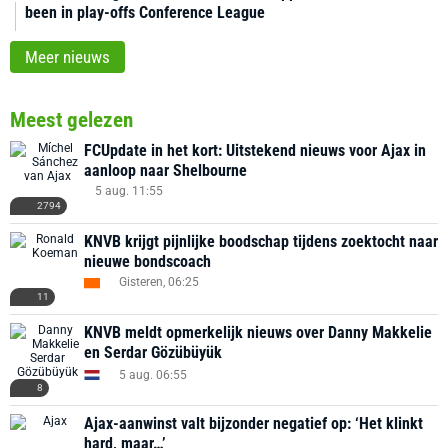
been in play-offs Conference League
Meer nieuws
Meest gelezen
FCUpdate in het kort: Uitstekend nieuws voor Ajax in
aanloop naar Shelbourne
5 aug. 11:55
2794
KNVB krijgt pijnlijke boodschap tijdens zoektocht naar
nieuwe bondscoach
Gisteren, 06:25
11
KNVB meldt opmerkelijk nieuws over Danny Makkelie
en Serdar Gözübüyük
5 aug. 06:55
8
Ajax-aanwinst valt bijzonder negatief op: ‘Het klinkt
hard, maar…’