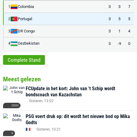
Colombia
3
3
7
1
Portugal
3
5
5
2
DR Congo
3
1
4
3
Oezbekistan
3
-9
0
4
Complete Stand
Meest gelezen
FCUpdate in het kort: John van 't Schip wordt
bondscoach van Kazachstan
Gisteren, 13:02
2800
PSG voert druk op: dit wordt het nieuwe bod op Mika
Godts
Gisteren, 10:21
9