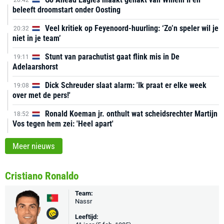
20:42
beleeft droomstart onder Oosting
Veel kritiek op Feyenoord-huurling: ‘Zo’n speler wil je
20:32
niet in je team’
Stunt van parachutist gaat flink mis in De
19:11
Adelaarshorst
Dick Schreuder slaat alarm: 'Ik praat er elke week
19:08
over met de pers!'
Ronald Koeman jr. onthult wat scheidsrechter Martijn
18:52
Vos tegen hem zei: 'Heel apart'
Meer nieuws
Cristiano Ronaldo
Team:
Nassr
Leeftijd: