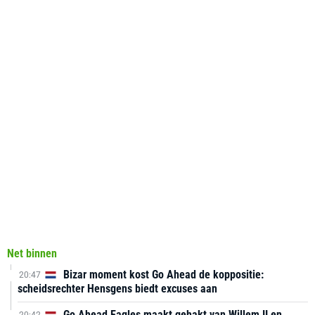
Net binnen
Bizar moment kost Go Ahead de koppositie:
20:47
scheidsrechter Hensgens biedt excuses aan
Go Ahead Eagles maakt gehakt van Willem II en