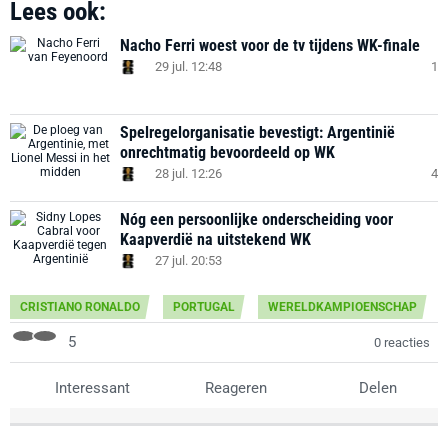
Lees ook:
Nacho Ferri woest voor de tv tijdens WK-finale
29 jul. 12:48
1
Spelregelorganisatie bevestigt: Argentinië
onrechtmatig bevoordeeld op WK
28 jul. 12:26
4
Nóg een persoonlijke onderscheiding voor
Kaapverdië na uitstekend WK
27 jul. 20:53
CRISTIANO RONALDO
PORTUGAL
WERELDKAMPIOENSCHAP
5
0 reacties
Interessant
Reageren
Delen