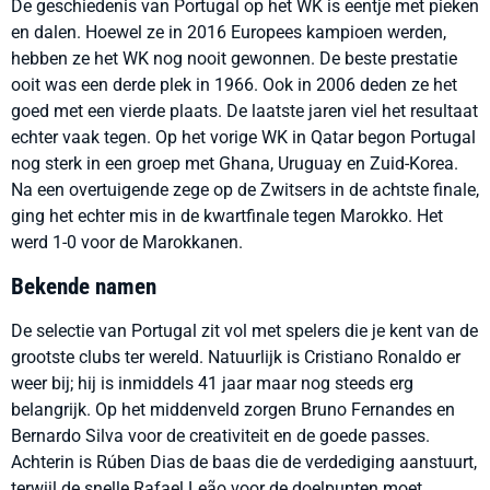
De geschiedenis van Portugal op het WK is eentje met pieken
en dalen. Hoewel ze in 2016 Europees kampioen werden,
hebben ze het WK nog nooit gewonnen. De beste prestatie
ooit was een derde plek in 1966. Ook in 2006 deden ze het
goed met een vierde plaats. De laatste jaren viel het resultaat
echter vaak tegen. Op het vorige WK in Qatar begon Portugal
nog sterk in een groep met Ghana, Uruguay en Zuid-Korea.
Na een overtuigende zege op de Zwitsers in de achtste finale,
ging het echter mis in de kwartfinale tegen Marokko. Het
werd 1-0 voor de Marokkanen.
Bekende namen
De selectie van Portugal zit vol met spelers die je kent van de
grootste clubs ter wereld. Natuurlijk is Cristiano Ronaldo er
weer bij; hij is inmiddels 41 jaar maar nog steeds erg
belangrijk. Op het middenveld zorgen Bruno Fernandes en
Bernardo Silva voor de creativiteit en de goede passes.
Achterin is Rúben Dias de baas die de verdediging aanstuurt,
terwijl de snelle Rafael Leão voor de doelpunten moet