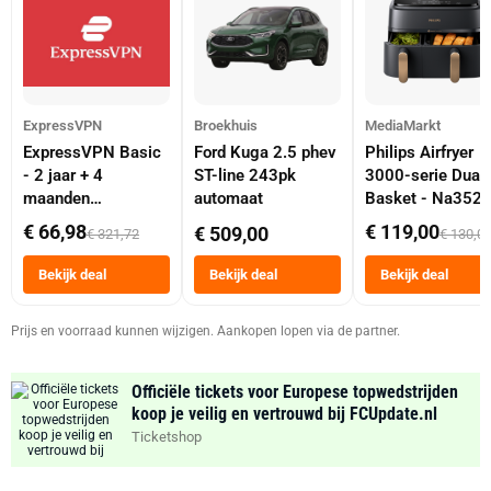
ExpressVPN
Broekhuis
MediaMarkt
ExpressVPN Basic
Ford Kuga 2.5 phev
Philips Airfryer
- 2 jaar + 4
ST-line 243pk
3000-serie Dual
maanden
automaat
Basket - Na352
abonnement
Dubbele Mand 9 
€ 66,98
€ 119,00
€ 509,00
€ 321,72
€ 130,0
Tot 6 Personen
Heteluchtfriteus
Bekijk deal
Bekijk deal
Bekijk deal
Zwart
Prijs en voorraad kunnen wijzigen. Aankopen lopen via de partner.
Officiële tickets voor Europese topwedstrijden
koop je veilig en vertrouwd bij FCUpdate.nl
Ticketshop