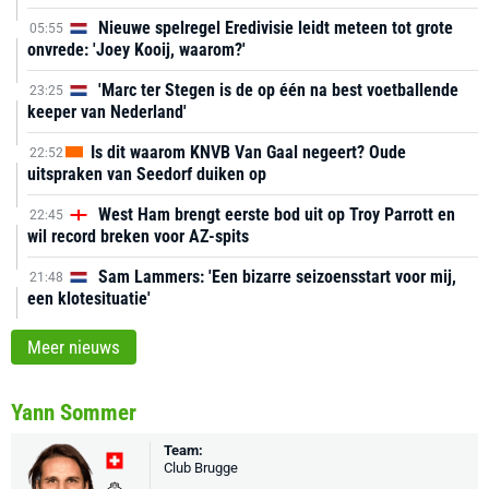
Nieuwe spelregel Eredivisie leidt meteen tot grote
05:55
onvrede: 'Joey Kooij, waarom?'
'Marc ter Stegen is de op één na best voetballende
23:25
keeper van Nederland'
Is dit waarom KNVB Van Gaal negeert? Oude
22:52
uitspraken van Seedorf duiken op
West Ham brengt eerste bod uit op Troy Parrott en
22:45
wil record breken voor AZ-spits
Sam Lammers: 'Een bizarre seizoensstart voor mij,
21:48
een klotesituatie'
Meer nieuws
Yann Sommer
Team:
Club Brugge