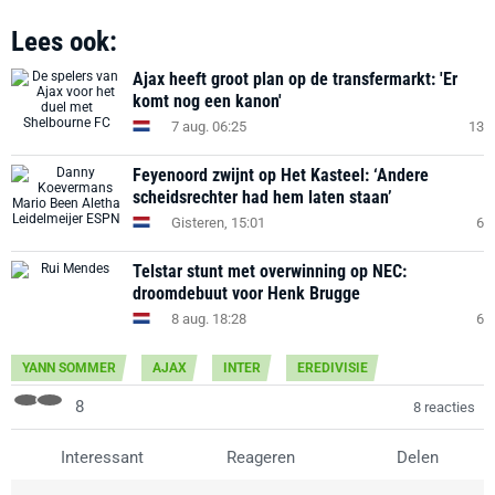
Lees ook:
Ajax heeft groot plan op de transfermarkt: 'Er
komt nog een kanon'
7 aug. 06:25
13
Feyenoord zwijnt op Het Kasteel: ‘Andere
scheidsrechter had hem laten staan’
Gisteren, 15:01
6
Telstar stunt met overwinning op NEC:
droomdebuut voor Henk Brugge
8 aug. 18:28
6
YANN SOMMER
AJAX
INTER
EREDIVISIE
8
8 reacties
Interessant
Reageren
Delen