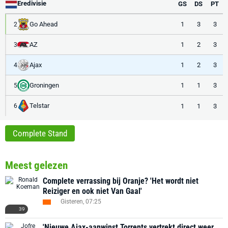
Eredivisie
GS
DS
PT
Go Ahead
1
3
3
2
AZ
1
2
3
3
Ajax
1
2
3
4
Groningen
1
1
3
5
Telstar
1
1
3
6
Complete Stand
Meest gelezen
Complete verrassing bij Oranje? 'Het wordt niet
Reiziger en ook niet Van Gaal'
Gisteren, 07:25
39
'Nieuwe Ajax-aanwinst Torrents vertrekt direct weer