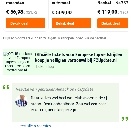
maanden
automaat
Basket - Na352
abonnement
Dubbele Mand 9 
€ 66,98
€ 119,00
€ 509,00
€ 321,72
€ 130,0
Tot 6 Personen
Heteluchtfriteus
Bekijk deal
Bekijk deal
Bekijk deal
Zwart
Prijs en voorraad kunnen wijzigen. Aankopen lopen via de partner.
Officiële tickets voor Europese topwedstrijden
koop je veilig en vertrouwd bij FCUpdate.nl
Ticketshop
Reactie van gebruiker Allback op FCUpdate
Daar zullen wel heel wat clubs voor in de rij
staan. Denk onhaalbaar. Zou wel een zeer
ervaren goede keeper zijn.
Lees alle 8 reacties