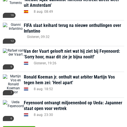
uit Amsterdam'
8 aug. 08:49
16
FIFA slaat keihard terug na nieuwe onthullingen over
Infantino
Gisteren, 09:32
12
Van der Vaart gelooft niet wat hij ziet bij Feyenoord:
'Sorry hoor, maar dit zie je bijna nooit!'
Gisteren, 19:26
9
Ronald Koeman jr. onthult wat arbiter Martijn Vos
tegen hem zei: 'Heel apart'
8 aug. 18:52
7
Feyenoord ontvangt miljoenenbod op Ueda: Japanner
staat open voor vertrek
8 aug. 23:30
6