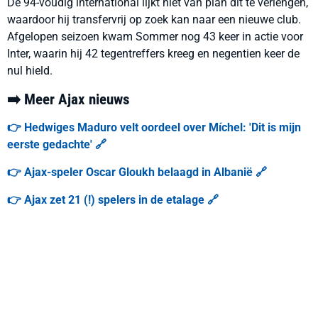
De 94-voudig international lijkt niet van plan dit te verlengen,
waardoor hij transfervrij op zoek kan naar een nieuwe club.
Afgelopen seizoen kwam Sommer nog 43 keer in actie voor
Inter, waarin hij 42 tegentreffers kreeg en negentien keer de
nul hield.
➡️ Meer Ajax nieuws
👉 Hedwiges Maduro velt oordeel over Míchel: 'Dit is mijn
eerste gedachte' 🔗
👉 Ajax-speler Oscar Gloukh belaagd in Albanië 🔗
👉 Ajax zet 21 (!) spelers in de etalage 🔗