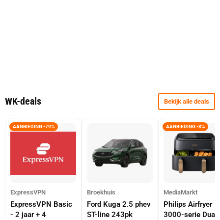
WK-deals
Bekijk alle deals
AANBIEDING -79%
AANBIEDING -8%
ExpressVPN
Broekhuis
MediaMarkt
ExpressVPN Basic
Ford Kuga 2.5 phev
Philips Airfryer
- 2 jaar + 4
ST-line 243pk
3000-serie Dual