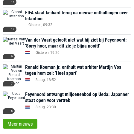
16
FIFA slaat keihard terug na nieuwe onthullingen over
Infantino
Gisteren, 09:32
12
Van der Vaart gelooft niet wat hij ziet bij Feyenoord:
'Sorry hoor, maar dit zie je bijna nooit!'
Gisteren, 19:26
9
Ronald Koeman jr. onthult wat arbiter Martijn Vos
tegen hem zei: 'Heel apart'
8 aug. 18:52
7
Feyenoord ontvangt miljoenenbod op Ueda: Japanner
staat open voor vertrek
8 aug. 23:30
6
Meer nieuws