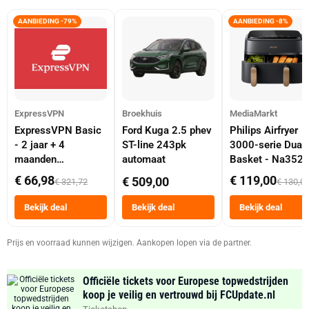
AANBIEDING -79%
AANBIEDING -8%
ExpressVPN
Broekhuis
MediaMarkt
ExpressVPN Basic
Ford Kuga 2.5 phev
Philips Airfryer
- 2 jaar + 4
ST-line 243pk
3000-serie Dual
maanden
automaat
Basket - Na352
abonnement
Dubbele Mand 9 
€ 66,98
€ 119,00
€ 509,00
€ 321,72
€ 130,0
Tot 6 Personen
Heteluchtfriteus
Bekijk deal
Bekijk deal
Bekijk deal
Zwart
Prijs en voorraad kunnen wijzigen. Aankopen lopen via de partner.
Officiële tickets voor Europese topwedstrijden
koop je veilig en vertrouwd bij FCUpdate.nl