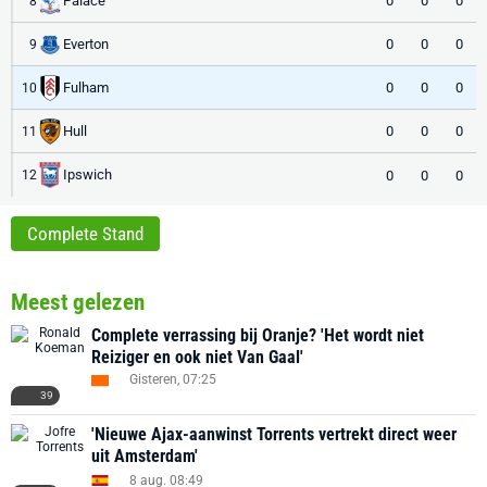
Palace
0
0
0
8
Everton
0
0
0
9
Fulham
0
0
0
10
Hull
0
0
0
11
Ipswich
0
0
0
12
Complete Stand
Meest gelezen
Complete verrassing bij Oranje? 'Het wordt niet
Reiziger en ook niet Van Gaal'
Gisteren, 07:25
39
'Nieuwe Ajax-aanwinst Torrents vertrekt direct weer
uit Amsterdam'
8 aug. 08:49