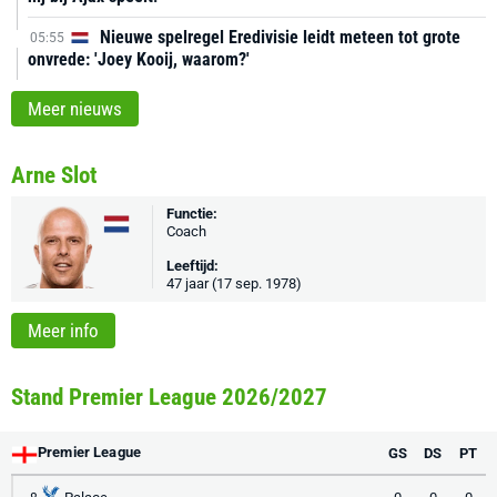
Nieuwe spelregel Eredivisie leidt meteen tot grote
05:55
onvrede: 'Joey Kooij, waarom?'
Meer nieuws
Arne Slot
Functie:
Coach
Leeftijd:
47 jaar (17 sep. 1978)
Meer info
Stand Premier League 2026/2027
Premier League
GS
DS
PT