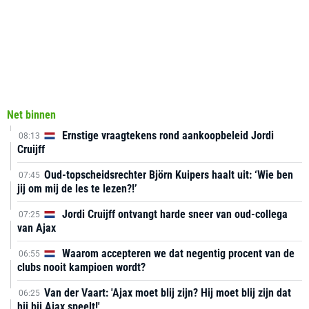
Net binnen
Ernstige vraagtekens rond aankoopbeleid Jordi
08:13
Cruijff
Oud-topscheidsrechter Björn Kuipers haalt uit: ‘Wie ben
07:45
jij om mij de les te lezen?!’
Jordi Cruijff ontvangt harde sneer van oud-collega
07:25
van Ajax
Waarom accepteren we dat negentig procent van de
06:55
clubs nooit kampioen wordt?
Van der Vaart: 'Ajax moet blij zijn? Hij moet blij zijn dat
06:25
hij bij Ajax speelt!'