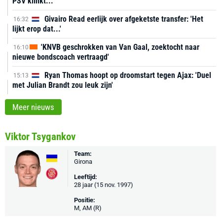
PSV klinkt...'
Givairo Read eerlijk over afgeketste transfer: 'Het
16:32
lijkt erop dat...'
'KNVB geschrokken van Van Gaal, zoektocht naar
16:10
nieuwe bondscoach vertraagd'
Ryan Thomas hoopt op droomstart tegen Ajax: 'Duel
15:13
met Julian Brandt zou leuk zijn'
Meer nieuws
Viktor Tsygankov
Team:
Girona
Leeftijd:
28 jaar (15 nov. 1997)
Positie:
M, AM (R)