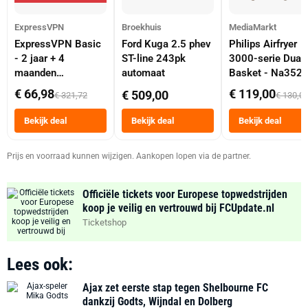
ExpressVPN
Broekhuis
MediaMarkt
ExpressVPN Basic
Ford Kuga 2.5 phev
Philips Airfryer
- 2 jaar + 4
ST-line 243pk
3000-serie Dual
maanden
automaat
Basket - Na352
abonnement
Dubbele Mand 9 
€ 66,98
€ 119,00
€ 509,00
€ 321,72
€ 130,0
Tot 6 Personen
Heteluchtfriteus
Bekijk deal
Bekijk deal
Bekijk deal
Zwart
Prijs en voorraad kunnen wijzigen. Aankopen lopen via de partner.
Officiële tickets voor Europese topwedstrijden
koop je veilig en vertrouwd bij FCUpdate.nl
Ticketshop
Lees ook:
Ajax zet eerste stap tegen Shelbourne FC
dankzij Godts, Wijndal en Dolberg