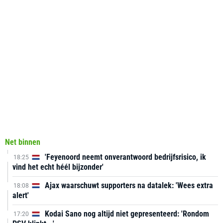
Net binnen
'Feyenoord neemt onverantwoord bedrijfsrisico, ik
18:25
vind het echt héél bijzonder'
Ajax waarschuwt supporters na datalek: 'Wees extra
18:08
alert'
Kodai Sano nog altijd niet gepresenteerd: 'Rondom
17:20