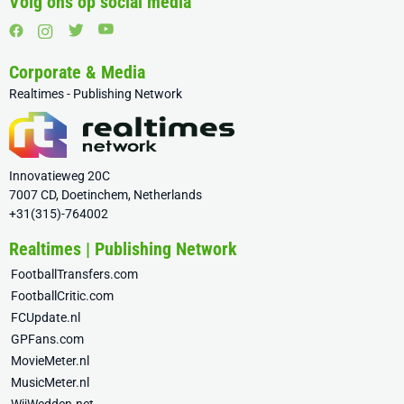
Volg ons op social media
Corporate & Media
Realtimes - Publishing Network
Innovatieweg 20C
7007 CD, Doetinchem, Netherlands
+31(315)-764002
Realtimes | Publishing Network
FootballTransfers.com
FootballCritic.com
FCUpdate.nl
GPFans.com
MovieMeter.nl
MusicMeter.nl