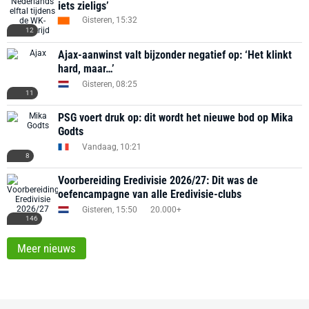
iets zieligs’
Gisteren, 15:32
12
Ajax-aanwinst valt bijzonder negatief op: ‘Het klinkt
hard, maar…’
Gisteren, 08:25
11
PSG voert druk op: dit wordt het nieuwe bod op Mika
Godts
Vandaag, 10:21
8
Voorbereiding Eredivisie 2026/27: Dit was de
oefencampagne van alle Eredivisie-clubs
Gisteren, 15:50
20.000+
146
Meer nieuws