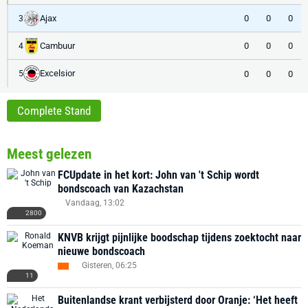
Ajax
0
0
0
3
Cambuur
0
0
0
4
Excelsior
0
0
0
5
Complete Stand
Meest gelezen
FCUpdate in het kort: John van 't Schip wordt
bondscoach van Kazachstan
Vandaag, 13:02
2800
KNVB krijgt pijnlijke boodschap tijdens zoektocht naar
nieuwe bondscoach
Gisteren, 06:25
11
Buitenlandse krant verbijsterd door Oranje: ‘Het heeft