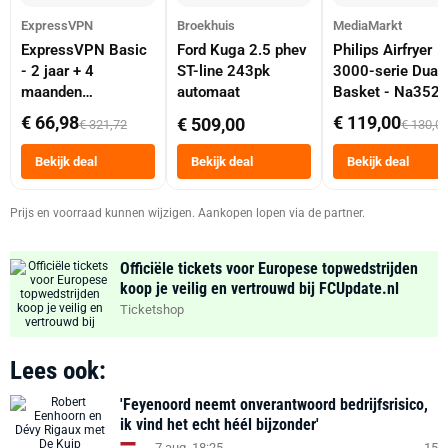
ExpressVPN
Broekhuis
MediaMarkt
ExpressVPN Basic
Ford Kuga 2.5 phev
Philips Airfryer
- 2 jaar + 4
ST-line 243pk
3000-serie Dual
maanden
automaat
Basket - Na352
abonnement
Dubbele Mand 9 
€ 66,98
€ 119,00
€ 509,00
€ 321,72
€ 130,0
Tot 6 Personen
Heteluchtfriteus
Bekijk deal
Bekijk deal
Bekijk deal
Zwart
Prijs en voorraad kunnen wijzigen. Aankopen lopen via de partner.
Officiële tickets voor Europese topwedstrijden
koop je veilig en vertrouwd bij FCUpdate.nl
Ticketshop
Lees ook:
'Feyenoord neemt onverantwoord bedrijfsrisico,
ik vind het echt héél bijzonder'
7 aug. 18:25
15