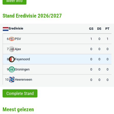
Meer info
Stand Eredivisie 2026/2027
Eredivisie
GS
DS
PT
PSV
1
0
1
6
Ajax
0
0
0
7
Feyenoord
0
0
0
8
Groningen
0
0
0
9
Heerenveen
0
0
0
10
Complete Stand
Meest gelezen