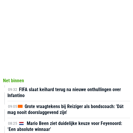
Net binnen
FIFA slaat keihard terug na nieuwe onthullingen over
09:32
Infantino
Grote vraagtekens bij Reiziger als bondscoach: 'Dát
09:05
mag nooit doorslaggevend zijn'
Mario Been ziet duidelijke keuze voor Feyenoord:
08:25
‘Een absolute winnaar’