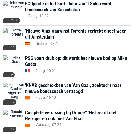
FCUpdate in het kort: John van 't Schip wordt
bondscoach van Kazachstan
7 aug. 13:02
2800
'Nieuwe Ajax-aanwinst Torrents vertrekt direct weer
uit Amsterdam'
Gisteren, 08:49
15
PSG voert druk op: dit wordt het nieuwe bod op Mika
Godts
7 aug. 10:21
9
'KNVB geschrokken van Van Gaal, zoektocht naar
nieuwe bondscoach vertraagd'
7 aug. 16:10
17
Complete verrassing bij Oranje? 'Het wordt niet
Reiziger en ook niet Van Gaal'
Vandaag, 07:25
17