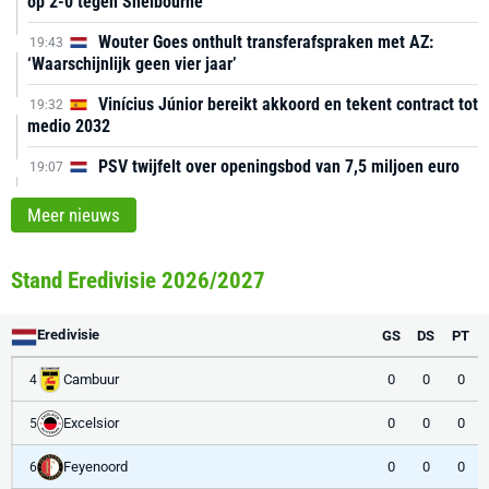
op 2-0 tegen Shelbourne
Wouter Goes onthult transferafspraken met AZ:
19:43
‘Waarschijnlijk geen vier jaar’
Vinícius Júnior bereikt akkoord en tekent contract tot
19:32
medio 2032
PSV twijfelt over openingsbod van 7,5 miljoen euro
19:07
Meer nieuws
Stand Eredivisie 2026/2027
Eredivisie
GS
DS
PT
Cambuur
0
0
0
4
Excelsior
0
0
0
5
Feyenoord
0
0
0
6