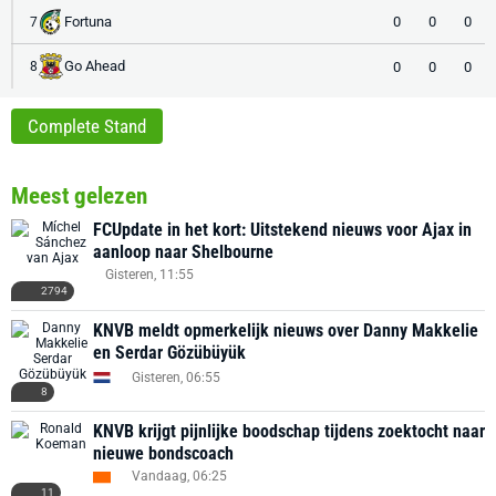
Fortuna
0
0
0
7
Go Ahead
0
0
0
8
Complete Stand
Meest gelezen
FCUpdate in het kort: Uitstekend nieuws voor Ajax in
aanloop naar Shelbourne
Gisteren, 11:55
2794
KNVB meldt opmerkelijk nieuws over Danny Makkelie
en Serdar Gözübüyük
Gisteren, 06:55
8
KNVB krijgt pijnlijke boodschap tijdens zoektocht naar
nieuwe bondscoach
Vandaag, 06:25
11