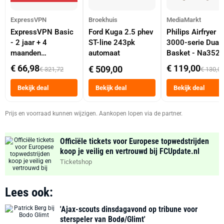
ExpressVPN
Broekhuis
MediaMarkt
ExpressVPN Basic
Ford Kuga 2.5 phev
Philips Airfryer
- 2 jaar + 4
ST-line 243pk
3000-serie Dual
maanden
automaat
Basket - Na352
abonnement
Dubbele Mand 9 
€ 66,98
€ 119,00
€ 509,00
€ 321,72
€ 130,0
Tot 6 Personen
Heteluchtfriteus
Bekijk deal
Bekijk deal
Bekijk deal
Zwart
Prijs en voorraad kunnen wijzigen. Aankopen lopen via de partner.
Officiële tickets voor Europese topwedstrijden
koop je veilig en vertrouwd bij FCUpdate.nl
Ticketshop
Lees ook:
'Ajax-scouts dinsdagavond op tribune voor
sterspeler van Bodø/Glimt'