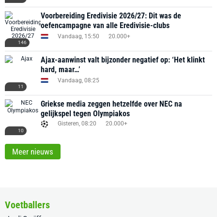
Voorbereiding Eredivisie 2026/27: Dit was de
oefencampagne van alle Eredivisie-clubs
Vandaag, 15:50
20.000+
146
Ajax-aanwinst valt bijzonder negatief op: ‘Het klinkt
hard, maar…’
Vandaag, 08:25
11
Griekse media zeggen hetzelfde over NEC na
gelijkspel tegen Olympiakos
Gisteren, 08:20
20.000+
10
Meer nieuws
Voetballers