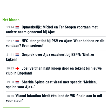
Net binnen
Opmerkelijk: Míchel en Ter Stegen voortaan met
23:14
andere naam genoemd bij Ajax
NEC-ster getipt bij PSV en Ajax: ‘Waar hebben ze die
22:47
vandaan? Even serieus!’
Gesprek over Ajax escaleert bij ESPN: ‘Niet zo
21:41
kijken!’
Joël Veltman hakt knoop door en tekent bij nieuwe
20:33
club in Engeland
Sherida Spitse gaat viraal met speech: ‘Meiden,
19:58
spelen voor Ajax…’
'Gianni Infantino biedt één land de WK-finale aan in ruil
18:40
voor steun'