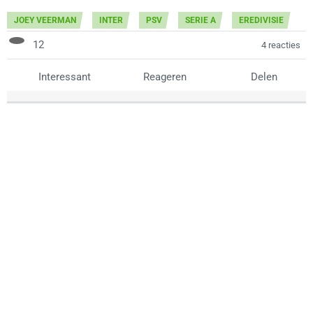
JOEY VEERMAN
INTER
PSV
SERIE A
EREDIVISIE
12
4 reacties
Interessant
Reageren
Delen