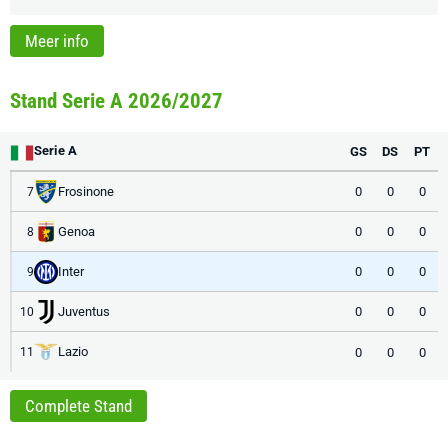
Meer info
Stand Serie A 2026/2027
Serie A
GS
DS
PT
Frosinone
0
0
0
7
Genoa
0
0
0
8
Inter
0
0
0
9
Juventus
0
0
0
10
Lazio
0
0
0
11
Complete Stand