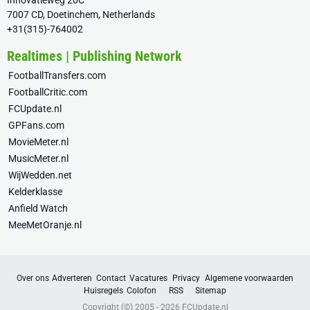
Innovatieweg 20C
7007 CD, Doetinchem, Netherlands
+31(315)-764002
Realtimes | Publishing Network
FootballTransfers.com
FootballCritic.com
FCUpdate.nl
GPFans.com
MovieMeter.nl
MusicMeter.nl
WijWedden.net
Kelderklasse
Anfield Watch
MeeMetOranje.nl
Over ons
Adverteren
Contact
Vacatures
Privacy
Algemene voorwaarden
Huisregels
Colofon
RSS
Sitemap
Copyright (©) 2005 - 2026
FCUpdate.nl