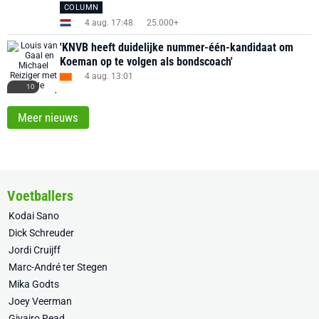
COLUMN
4 aug. 17:48
25.000+
'KNVB heeft duidelijke nummer-één-kandidaat om
Koeman op te volgen als bondscoach'
4 aug. 13:01
10
Meer nieuws
Voetballers
Kodai Sano
Dick Schreuder
Jordi Cruijff
Marc-André ter Stegen
Mika Godts
Joey Veerman
Givairo Read