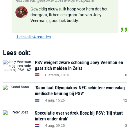
Reactie van gebruiker Just Me op FCUpdate
Geweldig nieuws , ik hoop voor hem dat het
doorgaat, ik ben een groot fan van Joey
Veerman , goodluck buddy.
Lees alle 4 reacties
Lees ook:
PSV weigert zware schorsing Joey Veerman en
gaat zich melden in Zeist
Gisteren, 18:01
8
'Sano laat Olympiakos-NEC schieten: woensdag
medische keuring bij PSV'
4 aug. 15:26
12
Speculatie over vertrek Bosz bij PSV: 'Hij staat
intern onder druk'
4 aug. 09:25
8