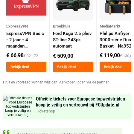
ExpressVPN
Broekhuis
MediaMarkt
ExpressVPN Basic
Ford Kuga 2.5 phev
Philips Airfryer
- 2 jaar + 4
ST-line 243pk
3000-serie Dual
maanden
automaat
Basket - Na352
abonnement
Dubbele Mand 9 
€ 66,98
€ 119,00
€ 509,00
€ 321,72
€ 130,0
Tot 6 Personen
Heteluchtfriteus
Bekijk deal
Bekijk deal
Bekijk deal
Zwart
Prijs en voorraad kunnen wijzigen. Aankopen lopen via de partner.
Officiële tickets voor Europese topwedstrijden
koop je veilig en vertrouwd bij FCUpdate.nl
Ticketshop