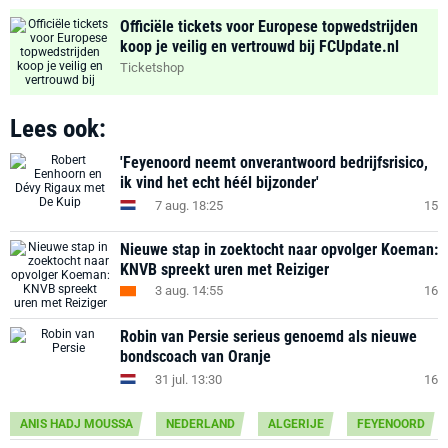
Officiële tickets voor Europese topwedstrijden
koop je veilig en vertrouwd bij FCUpdate.nl
Ticketshop
Lees ook:
'Feyenoord neemt onverantwoord bedrijfsrisico,
ik vind het echt héél bijzonder'
7 aug. 18:25
15
Nieuwe stap in zoektocht naar opvolger Koeman:
KNVB spreekt uren met Reiziger
3 aug. 14:55
16
Robin van Persie serieus genoemd als nieuwe
bondscoach van Oranje
31 jul. 13:30
16
ANIS HADJ MOUSSA
NEDERLAND
ALGERIJE
FEYENOORD