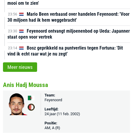
mooi om te zien'
Mario Been verbaasd over handelen Feyenoord: 'Voor
23:56
30 miljoen had ik hem weggebracht'
Feyenoord ontvangt miljoenenbod op Ueda: Japanner
23:30
staat open voor vertrek
Bosz geprikkeld na puntverlies tegen Fortuna: 'Dit
23:14
vind ik echt raar wat je nu zegt'
Meer nieuws
Anis Hadj Moussa
Team:
Feyenoord
Leeftijd:
24 jaar (11 feb. 2002)
Positie:
AM, A (R)