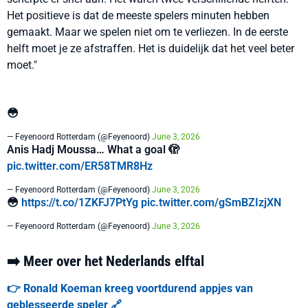
Het positieve is dat de meeste spelers minuten hebben
gemaakt. Maar we spelen niet om te verliezen. In de eerste
helft moet je ze afstraffen. Het is duidelijk dat het veel beter
moet."
😳
— Feyenoord Rotterdam (@Feyenoord)
June 3, 2026
Anis Hadj Moussa… What a goal 🫣
pic.twitter.com/ER58TMR8Hz
— Feyenoord Rotterdam (@Feyenoord)
June 3, 2026
😳
https://t.co/1ZKFJ7PtYg
pic.twitter.com/gSmBZIzjXN
— Feyenoord Rotterdam (@Feyenoord)
June 3, 2026
➡️ Meer over het Nederlands elftal
👉 Ronald Koeman kreeg voortdurend appjes van
geblesseerde speler 🔗