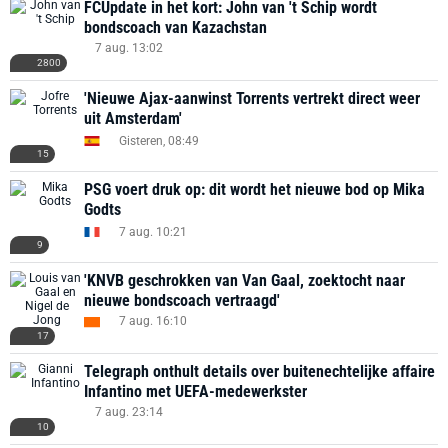
FCUpdate in het kort: John van 't Schip wordt
bondscoach van Kazachstan
7 aug. 13:02
2800
'Nieuwe Ajax-aanwinst Torrents vertrekt direct weer
uit Amsterdam'
Gisteren, 08:49
15
PSG voert druk op: dit wordt het nieuwe bod op Mika
Godts
7 aug. 10:21
9
'KNVB geschrokken van Van Gaal, zoektocht naar
nieuwe bondscoach vertraagd'
7 aug. 16:10
17
Telegraph onthult details over buitenechtelijke affaire
Infantino met UEFA-medewerkster
7 aug. 23:14
10