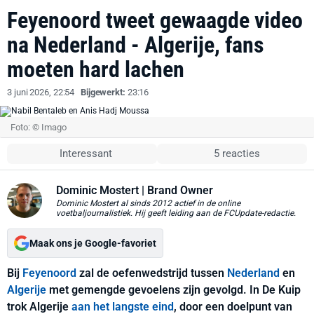
Feyenoord tweet gewaagde video
na Nederland - Algerije, fans
moeten hard lachen
3 juni 2026, 22:54
Bijgewerkt:
23:16
Foto: © Imago
Interessant
5 reacties
Dominic Mostert
| Brand Owner
Dominic Mostert al sinds 2012 actief in de online
voetbaljournalistiek. Hij geeft leiding aan de FCUpdate-redactie.
Maak ons je Google-favoriet
Bij
Feyenoord
zal de oefenwedstrijd tussen
Nederland
en
Algerije
met gemengde gevoelens zijn gevolgd. In De Kuip
trok Algerije
aan het langste eind
, door een doelpunt van