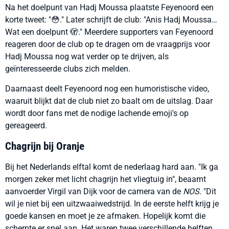
Na het doelpunt van Hadj Moussa plaatste Feyenoord een
korte tweet: "😳." Later schrijft de club: "Anis Hadj Moussa…
Wat een doelpunt 🫣." Meerdere supporters van Feyenoord
reageren door de club op te dragen om de vraagprijs voor
Hadj Moussa nog wat verder op te drijven, als
geïnteresseerde clubs zich melden.
Daarnaast deelt Feyenoord nog een humoristische video,
waaruit blijkt dat de club niet zo baalt om de uitslag. Daar
wordt door fans met de nodige lachende emoji's op
gereageerd.
Chagrijn bij Oranje
Bij het Nederlands elftal komt de nederlaag hard aan. "Ik ga
morgen zeker met licht chagrijn het vliegtuig in", beaamt
aanvoerder Virgil van Dijk voor de camera van de
NOS
. "Dit
wil je niet bij een uitzwaaiwedstrijd. In de eerste helft krijg je
goede kansen en moet je ze afmaken. Hopelijk komt die
scherpte er snel aan. Het waren twee verschillende helften.