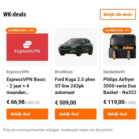
WK-deals
Bekijk alle deals
AANBIEDING -79%
AANBIEDING -8%
ExpressVPN
Broekhuis
MediaMarkt
ExpressVPN Basic
Ford Kuga 2.5 phev
Philips Airfryer
- 2 jaar + 4
ST-line 243pk
3000-serie Dual
maanden
automaat
Basket - Na352
abonnement
Dubbele Mand 9 
€ 66,98
€ 119,00
€ 509,00
€ 321,72
€ 130,0
Tot 6 Personen
Heteluchtfriteus
Bekijk deal
Bekijk deal
Bekijk deal
Zwart
Prijs en voorraad kunnen wijzigen. Aankopen lopen via de partner.