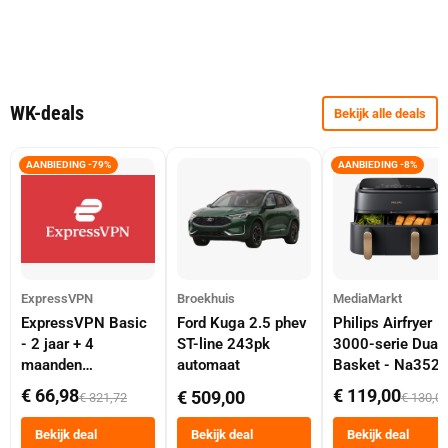
WK-deals
Bekijk alle deals
AANBIEDING -79%
AANBIEDING -8%
ExpressVPN
Broekhuis
MediaMarkt
ExpressVPN Basic
Ford Kuga 2.5 phev
Philips Airfryer
- 2 jaar + 4
ST-line 243pk
3000-serie Dual
maanden
automaat
Basket - Na352
abonnement
Dubbele Mand 9 
€ 66,98
€ 119,00
€ 509,00
€ 321,72
€ 130,0
Tot 6 Personen
Heteluchtfriteus
Bekijk deal
Bekijk deal
Bekijk deal