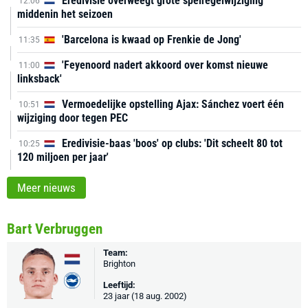
Eredivisie overweegt grote spelregelwijziging
12:06
middenin het seizoen
'Barcelona is kwaad op Frenkie de Jong'
11:35
'Feyenoord nadert akkoord over komst nieuwe
11:00
linksback'
Vermoedelijke opstelling Ajax: Sánchez voert één
10:51
wijziging door tegen PEC
Eredivisie-baas 'boos' op clubs: 'Dit scheelt 80 tot
10:25
120 miljoen per jaar'
Meer nieuws
Bart Verbruggen
Team:
Brighton
Leeftijd:
23 jaar (18 aug. 2002)