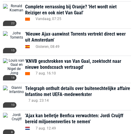
Complete verrassing bij Oranje? 'Het wordt niet
Reiziger en ook niet Van Gaal'
Vandaag, 07:25
22
'Nieuwe Ajax-aanwinst Torrents vertrekt direct weer
uit Amsterdam'
Gisteren, 08:49
15
'KNVB geschrokken van Van Gaal, zoektocht naar
nieuwe bondscoach vertraagd'
7 aug. 16:10
18
Telegraph onthult details over buitenechtelijke affaire
Infantino met UEFA-medewerkster
7 aug. 23:14
10
'Ajax kan belletje Benfica verwachten: Jordi Cruijff
bereid miljoenenverlies te nemen'
7 aug. 12:49
8