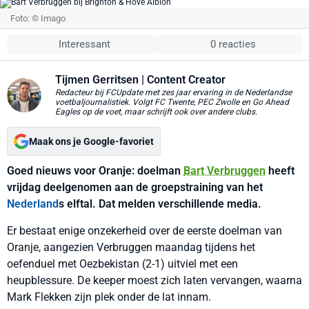
Foto: © Imago
Interessant
0 reacties
Tijmen Gerritsen
| Content Creator
Redacteur bij FCUpdate met zes jaar ervaring in de Nederlandse
voetbaljournalistiek. Volgt FC Twente, PEC Zwolle en Go Ahead
Eagles op de voet, maar schrijft ook over andere clubs.
Maak ons je Google-favoriet
Goed nieuws voor Oranje: doelman
Bart Verbruggen
heeft
vrijdag deelgenomen aan de groepstraining van het
Nederland
s elftal. Dat melden verschillende media.
Er bestaat enige onzekerheid over de eerste doelman van
Oranje, aangezien Verbruggen maandag tijdens het
oefenduel met Oezbekistan (2-1) uitviel met een
heupblessure. De keeper moest zich laten vervangen, waarna
Mark Flekken zijn plek onder de lat innam.