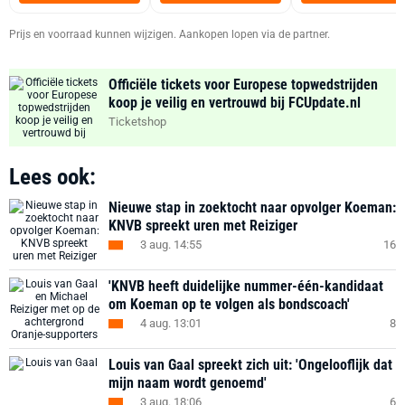
Zwart
Prijs en voorraad kunnen wijzigen. Aankopen lopen via de partner.
Officiële tickets voor Europese topwedstrijden
koop je veilig en vertrouwd bij FCUpdate.nl
Ticketshop
Lees ook:
Nieuwe stap in zoektocht naar opvolger Koeman:
KNVB spreekt uren met Reiziger
3 aug. 14:55
16
'KNVB heeft duidelijke nummer-één-kandidaat
om Koeman op te volgen als bondscoach'
4 aug. 13:01
8
Louis van Gaal spreekt zich uit: 'Ongelooflijk dat
mijn naam wordt genoemd'
3 aug. 18:06
6