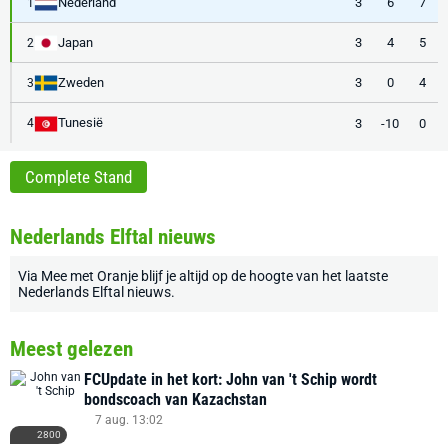
Nederland
3
6
7
1
Japan
3
4
5
2
Zweden
3
0
4
3
Tunesië
3
-10
0
4
Complete Stand
Nederlands Elftal nieuws
Via
Mee met Oranje
blijf je altijd op de hoogte van het laatste
Nederlands Elftal nieuws
.
Meest gelezen
FCUpdate in het kort: John van 't Schip wordt
bondscoach van Kazachstan
7 aug. 13:02
2800