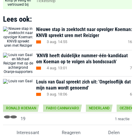
Ticketshop
Lees ook:
Nieuwe stap in zoektocht naar opvolger Koeman:
KNVB spreekt uren met Reiziger
3 aug. 14:55
16
'KNVB heeft duidelijke nummer-één-kandidaat
om Koeman op te volgen als bondscoach'
4 aug. 13:01
7
Louis van Gaal spreekt zich uit: 'Ongelooflijk dat
mijn naam wordt genoemd'
3 aug. 18:06
6
RONALD KOEMAN
FABIO CANNAVARO
NEDERLAND
OEZBEKI
19
1 reactie
Interessant
Reageren
Delen