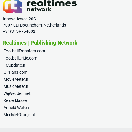
Innovatieweg 20C
7007 CD, Doetinchem, Netherlands
+31(315)-764002
Realtimes | Publishing Network
FootballTransfers.com
FootballCritic.com
FCUpdate.nl
GPFans.com
MovieMeter.nl
MusicMeter.nl
WijWedden.net
Kelderklasse
Anfield Watch
MeeMetOranje.nl