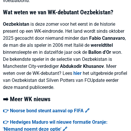
voetbalbond.
Wat weten we van WK-debutant Oezbekistan?
Oezbekistan
is deze zomer voor het eerst in de historie
present op een WK-eindronde. Het land wordt sinds oktober
2025 gecoacht door niemand minder dan
Fabio Cannavaro
,
de man die als speler in 2006 met Italië de
wereldtitel
binnensleepte en in datzelfde jaar ook de
Ballon d'Or
won.
De bekendste speler in de selectie van Oezbekistan is
Manchester City-verdediger
Abdukodir Khusanov
. Meer
weten over de WK-debutant? Lees
hier
het uitgebreide profiel
van Oezbekistan dat Silven Potters van FCUpdate eerder
deze maand publiceerde.
➡️ Meer WK nieuws
👉 Noorse bond steunt aanval op FIFA 🔗
👉 Hedwiges Maduro wil nieuwe formatie Oranje:
'Niemand noemt deze optie' 🔗