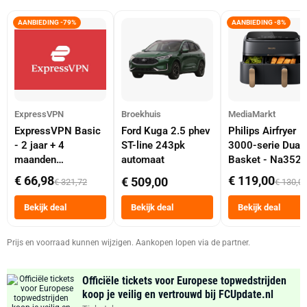
AANBIEDING -79%
AANBIEDING -8%
ExpressVPN
Broekhuis
MediaMarkt
ExpressVPN Basic
Ford Kuga 2.5 phev
Philips Airfryer
- 2 jaar + 4
ST-line 243pk
3000-serie Dual
maanden
automaat
Basket - Na352
abonnement
Dubbele Mand 9 
€ 66,98
€ 119,00
€ 509,00
€ 321,72
€ 130,0
Tot 6 Personen
Heteluchtfriteus
Bekijk deal
Bekijk deal
Bekijk deal
Zwart
Prijs en voorraad kunnen wijzigen. Aankopen lopen via de partner.
Officiële tickets voor Europese topwedstrijden
koop je veilig en vertrouwd bij FCUpdate.nl