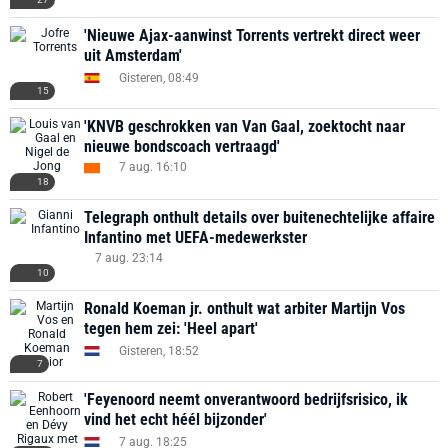
'Nieuwe Ajax-aanwinst Torrents vertrekt direct weer
uit Amsterdam'
Gisteren, 08:49
15
'KNVB geschrokken van Van Gaal, zoektocht naar
nieuwe bondscoach vertraagd'
7 aug. 16:10
18
Telegraph onthult details over buitenechtelijke affaire
Infantino met UEFA-medewerkster
7 aug. 23:14
10
Ronald Koeman jr. onthult wat arbiter Martijn Vos
tegen hem zei: 'Heel apart'
Gisteren, 18:52
7
'Feyenoord neemt onverantwoord bedrijfsrisico, ik
vind het echt héél bijzonder'
7 aug. 18:25