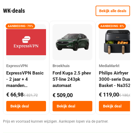
WK-deals
Bekijk alle deals
AANBIEDING -79%
AANBIEDING -8%
ExpressVPN
Broekhuis
MediaMarkt
ExpressVPN Basic
Ford Kuga 2.5 phev
Philips Airfryer
- 2 jaar + 4
ST-line 243pk
3000-serie Dual
maanden
automaat
Basket - Na352
abonnement
Dubbele Mand 9 
€ 66,98
€ 119,00
€ 509,00
€ 321,72
€ 130,0
Tot 6 Personen
Heteluchtfriteus
Bekijk deal
Bekijk deal
Bekijk deal
Zwart
Prijs en voorraad kunnen wijzigen. Aankopen lopen via de partner.