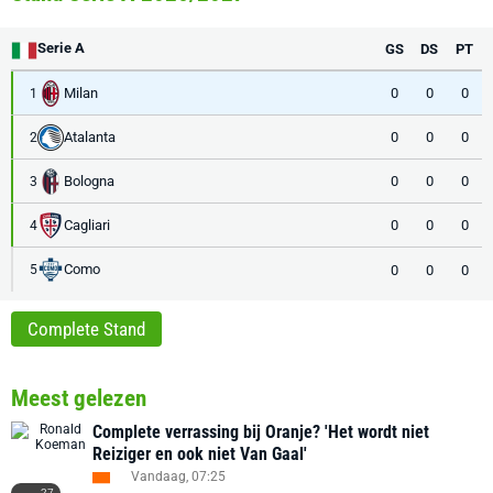
Serie A
GS
DS
PT
Milan
0
0
0
1
Atalanta
0
0
0
2
Bologna
0
0
0
3
Cagliari
0
0
0
4
Como
0
0
0
5
Complete Stand
Meest gelezen
Complete verrassing bij Oranje? 'Het wordt niet
Reiziger en ook niet Van Gaal'
Vandaag, 07:25
27