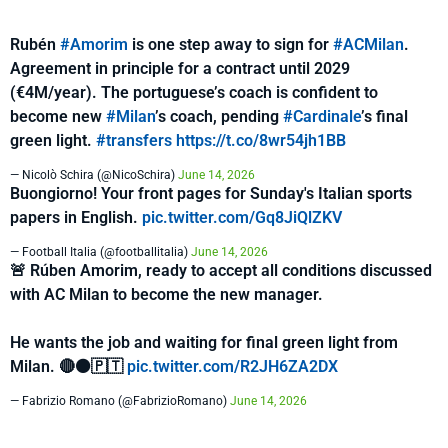
Rubén
#Amorim
is one step away to sign for
#ACMilan
.
Agreement in principle for a contract until 2029
(€4M/year). The portuguese’s coach is confident to
become new
#Milan
’s coach, pending
#Cardinale
’s final
green light.
#transfers
https://t.co/8wr54jh1BB
— Nicolò Schira (@NicoSchira)
June 14, 2026
Buongiorno! Your front pages for Sunday's Italian sports
papers in English.
pic.twitter.com/Gq8JiQlZKV
— Football Italia (@footballitalia)
June 14, 2026
🚨 Rúben Amorim, ready to accept all conditions discussed
with AC Milan to become the new manager.
He wants the job and waiting for final green light from
Milan. 🔴⚫️🇵🇹
pic.twitter.com/R2JH6ZA2DX
— Fabrizio Romano (@FabrizioRomano)
June 14, 2026