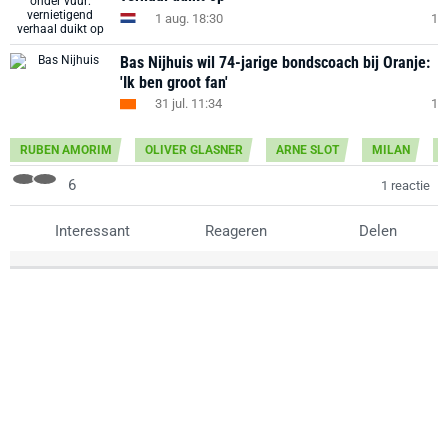
1 aug. 18:30
1
Bas Nijhuis wil 74-jarige bondscoach bij Oranje:
'Ik ben groot fan'
31 jul. 11:34
1
RUBEN AMORIM
OLIVER GLASNER
ARNE SLOT
MILAN
6
1 reactie
Interessant
Reageren
Delen