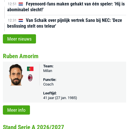
Feyenoord-fans maken gehakt van één speler: ‘Hij is
12:51
abominabel slecht!’
Van Schaik over pijnlijk vertrek Sano bij NEC: 'Deze
12:31
beslissing stelt ons teleur'
Meer nieuws
Ruben Amorim
Team:
Milan
Functie:
Coach
Leeftijd:
41 jaar (27 jan. 1985)
Meer info
Stand Serie A 2026/2027