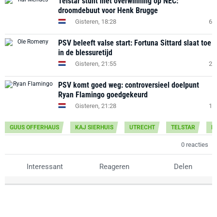
Telstar stunt met overwinning op NEC:
droomdebuut voor Henk Brugge
Gisteren, 18:28
6
PSV beleeft valse start: Fortuna Sittard slaat toe
in de blessuretijd
Gisteren, 21:55
2
PSV komt goed weg: controversieel doelpunt
Ryan Flamingo goedgekeurd
Gisteren, 21:28
1
GUUS OFFERHAUS
KAJ SIERHUIS
UTRECHT
TELSTAR
E
0 reacties
Interessant
Reageren
Delen