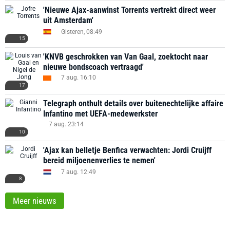
'Nieuwe Ajax-aanwinst Torrents vertrekt direct weer
uit Amsterdam'
Gisteren, 08:49
15
'KNVB geschrokken van Van Gaal, zoektocht naar
nieuwe bondscoach vertraagd'
7 aug. 16:10
17
Telegraph onthult details over buitenechtelijke affaire
Infantino met UEFA-medewerkster
7 aug. 23:14
10
'Ajax kan belletje Benfica verwachten: Jordi Cruijff
bereid miljoenenverlies te nemen'
7 aug. 12:49
8
Meer nieuws