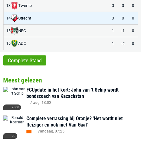
Twente
0
0
0
13
Utrecht
0
0
0
14
NEC
1
-1
0
15
ADO
1
-2
0
16
Complete Stand
Meest gelezen
FCUpdate in het kort: John van 't Schip wordt
bondscoach van Kazachstan
7 aug. 13:02
2800
Complete verrassing bij Oranje? 'Het wordt niet
Reiziger en ook niet Van Gaal'
Vandaag, 07:25
20