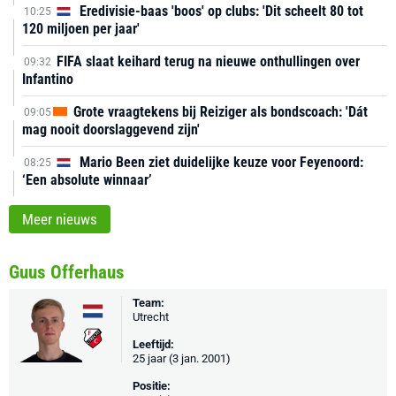
Eredivisie-baas 'boos' op clubs: 'Dit scheelt 80 tot
10:25
120 miljoen per jaar'
FIFA slaat keihard terug na nieuwe onthullingen over
09:32
Infantino
Grote vraagtekens bij Reiziger als bondscoach: 'Dát
09:05
mag nooit doorslaggevend zijn'
Mario Been ziet duidelijke keuze voor Feyenoord:
08:25
‘Een absolute winnaar’
Meer nieuws
Guus Offerhaus
Team:
Utrecht
Leeftijd:
25 jaar (3 jan. 2001)
Positie: