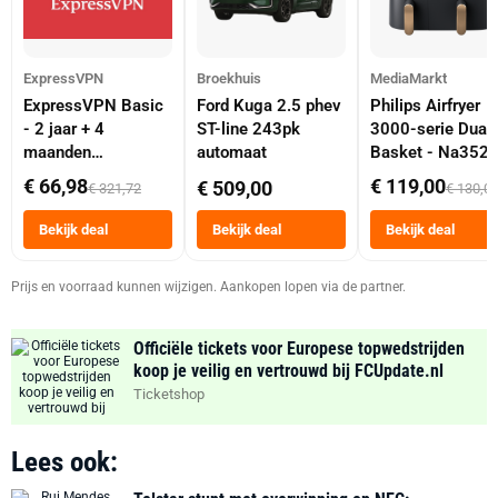
ExpressVPN
Broekhuis
MediaMarkt
ExpressVPN Basic
Ford Kuga 2.5 phev
Philips Airfryer
- 2 jaar + 4
ST-line 243pk
3000-serie Dual
maanden
automaat
Basket - Na352
abonnement
Dubbele Mand 9 
€ 66,98
€ 119,00
€ 509,00
€ 321,72
€ 130,0
Tot 6 Personen
Heteluchtfriteus
Bekijk deal
Bekijk deal
Bekijk deal
Zwart
Prijs en voorraad kunnen wijzigen. Aankopen lopen via de partner.
Officiële tickets voor Europese topwedstrijden
koop je veilig en vertrouwd bij FCUpdate.nl
Ticketshop
Lees ook: