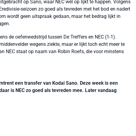
tgebracht op Sano, waar NEC wél op lijkt te happen. Volgens
redivisie-seizoen zo goed als tevreden met het bod en nadert
om wordt geen uitspraak gedaan, maar het bedrag lijkt in
ggen.
ns de oefenwedstrijd tussen De Treffers en NEC (1-1).
iddenvelder wegens ziekte, maar er lijkt toch echt meer te
van NEC staat op naam van Robin Roefs, die voor minstens
mtrent een transfer van Kodai Sano. Deze week is een
aar is NEC zo goed als tevreden mee. Later vandaag