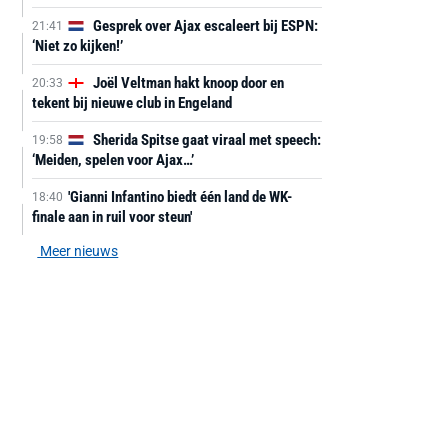
Gesprek over Ajax escaleert bij ESPN:
21:41
‘Niet zo kijken!’
Joël Veltman hakt knoop door en
20:33
tekent bij nieuwe club in Engeland
Sherida Spitse gaat viraal met speech:
19:58
‘Meiden, spelen voor Ajax…’
'Gianni Infantino biedt één land de WK-
18:40
finale aan in ruil voor steun'
Meer nieuws