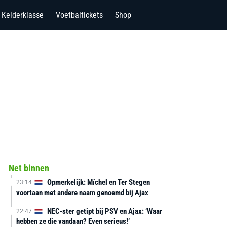
Kelderklasse
Voetbaltickets
Shop
Net binnen
Opmerkelijk: Míchel en Ter Stegen
23:14
voortaan met andere naam genoemd bij Ajax
NEC-ster getipt bij PSV en Ajax: ‘Waar
22:47
hebben ze die vandaan? Even serieus!’