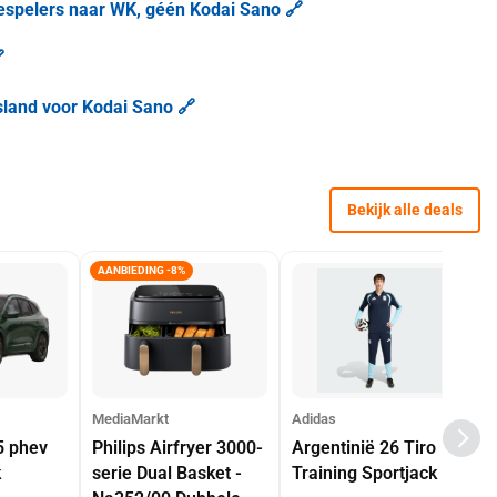
iespelers naar WK, géén Kodai Sano 🔗

tsland voor Kodai Sano 🔗
Bekijk alle deals
AANBIEDING -8%
MediaMarkt
Adidas
5 phev
Philips Airfryer 3000-
Argentinië 26 Tiro
k
serie Dual Basket -
Training Sportjack