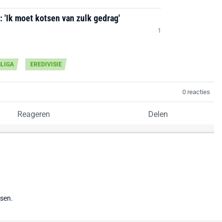
: 'Ik moet kotsen van zulk gedrag'
1
LIGA
EREDIVISIE
0 reacties
Reageren
Delen
tsen.