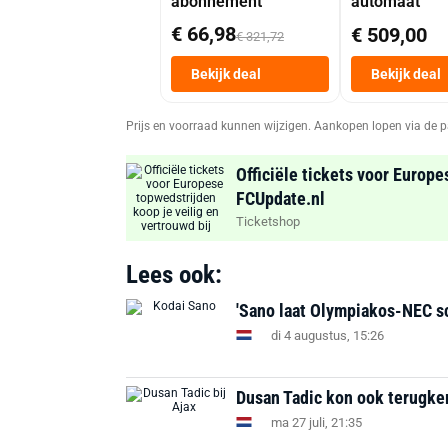
abonnement
automaat
€ 66,98
€ 509,00
€ 321,72
Bekijk deal
Bekijk deal
Prijs en voorraad kunnen wijzigen. Aankopen lopen via de p
Officiële tickets voor Europe
FCUpdate.nl
Ticketshop
Lees ook:
'Sano laat Olympiakos-NEC s
di 4 augustus, 15:26
Dusan Tadic kon ook terugker
ma 27 juli, 21:35