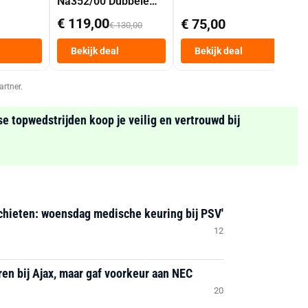
Na352/00 Dubbele
Mand 9 L Tot 6
€ 119,00
€ 75,00
€ 130,00
Personen
Heteluchtfriteuse
Bekijk deal
Bekijk deal
Zwart
artner.
se topwedstrijden koop je veilig en vertrouwd bij
chieten: woensdag medische keuring bij PSV'
12
en bij Ajax, maar gaf voorkeur aan NEC
20