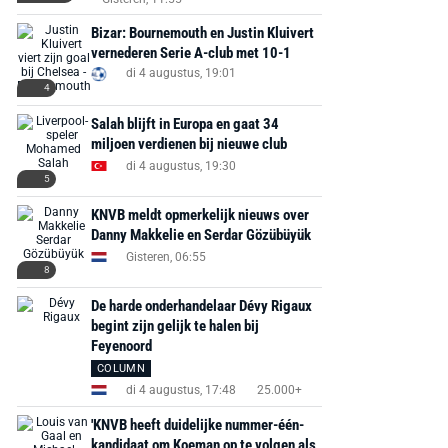
€ 78,00
€ 888,00
€ 29,99
Bizar: Bournemouth en Justin Kluivert
€ 130,00
€ 
vernederen Serie A-club met 10-1
Bekijk deal
di 4 augustus, 19:01
Bekijk deal
Bekijk deal
4
Salah blijft in Europa en gaat 34
miljoen verdienen bij nieuwe club
di 4 augustus, 19:30
5
KNVB meldt opmerkelijk nieuws over
Danny Makkelie en Serdar Gözübüyük
Gisteren, 06:55
8
De harde onderhandelaar Dévy Rigaux
begint zijn gelijk te halen bij
Feyenoord
COLUMN
di 4 augustus, 17:48
25.000+
'KNVB heeft duidelijke nummer-één-
kandidaat om Koeman op te volgen als