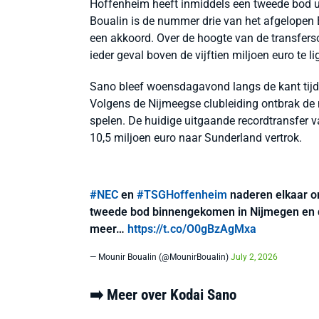
Hoffenheim heeft inmiddels een tweede bod ui
Boualin is de nummer drie van het afgelopen E
een akkoord. Over de hoogte van de transfers
ieder geval boven de vijftien miljoen euro te li
Sano bleef woensdagavond langs de kant tijde
Volgens de Nijmeegse clubleiding ontbrak de m
spelen. De huidige uitgaande recordtransfer 
10,5 miljoen euro naar Sunderland vertrok.
#NEC
en
#TSGHoffenheim
naderen elkaar o
tweede bod binnengekomen in Nijmegen en d
meer…
https://t.co/O0gBzAgMxa
— Mounir Boualin (@MounirBoualin)
July 2, 2026
➡️ Meer over Kodai Sano