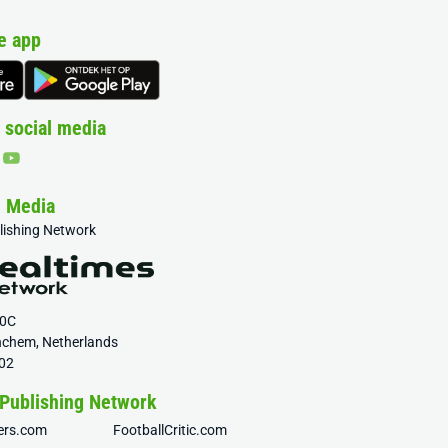
e app
 social media
& Media
blishing Network
20C
nchem, Netherlands
02
 Publishing Network
fers.com
FootballCritic.com