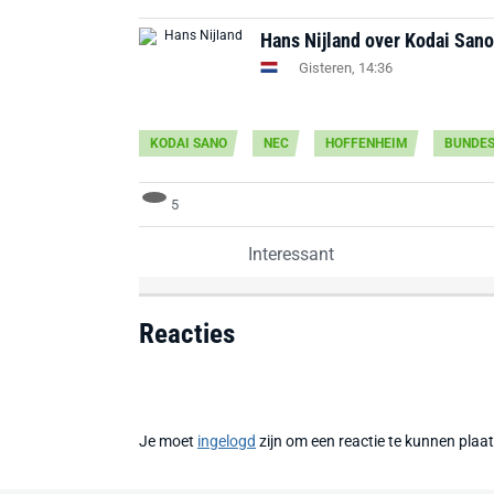
Hans Nijland over Kodai Sano
Gisteren, 14:36
KODAI SANO
NEC
HOFFENHEIM
BUNDES
5
Interessant
Reacties
Je moet
ingelogd
zijn om een reactie te kunnen plaa