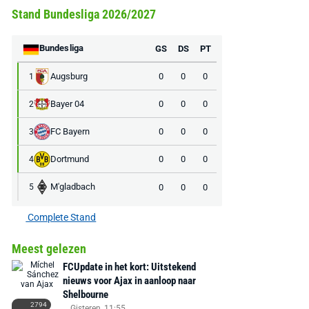
Stand Bundesliga 2026/2027
Bundesliga
GS
DS
PT
Augsburg
0
0
0
1
Bayer 04
0
0
0
2
FC Bayern
0
0
0
3
Dortmund
0
0
0
4
AANBIEDING -40%
AANBIEDING -19%
M'gladbach
0
0
0
5
Complete Stand
Meest gelezen
MediaMarkt
Adidas
MediaMarkt
FCUpdate in het kort: Uitstekend
EA Sports FC 26 -
F50 Messi Elite Firm
Sonos Arc Ul
nieuws voor Ajax in aanloop naar
PlayStation 5
Ground Boots Kids
Soundbar Zw
Shelbourne
2794
Gisteren, 11:55