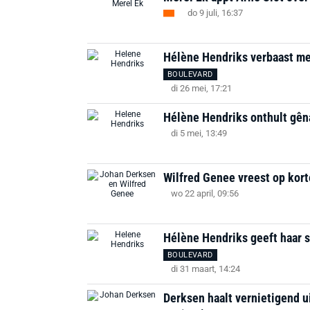
do 9 juli, 16:37
Hélène Hendriks verbaast me
BOULEVARD
di 26 mei, 17:21
Hélène Hendriks onthult gêna
di 5 mei, 13:49
Wilfred Genee vreest op kort
wo 22 april, 09:56
Hélène Hendriks geeft haar s
BOULEVARD
di 31 maart, 14:24
Derksen haalt vernietigend u