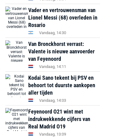
Vader en vertrouwensman van
Lionel Messi (68) overleden in
Rosario
Vandaag, 14:30
Van Bronckhorst verrast:
Valente is nieuwe aanvoerder
van Feyenoord
Vandaag, 14:11
Kodai Sano tekent bij PSV en
behoort tot duurste aankopen
aller tijden
Vandaag, 14:03
Feyenoord O21 wint met
indrukwekkende cijfers van
Real Madrid O19
Vandaag, 13:09