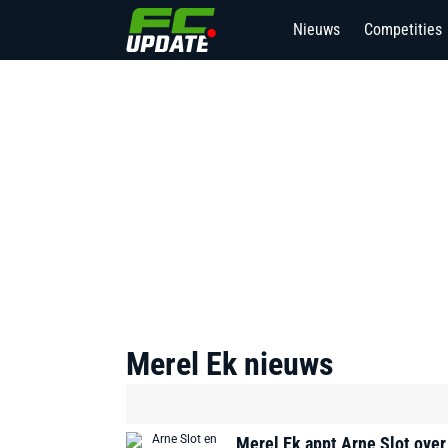
Nieuws
Competities
1
Merel Ek
nieuws
Merel Ek appt Arne Slot ove