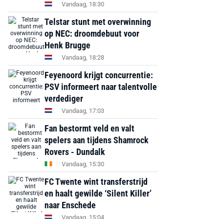
Vandaag, 18:30
Telstar stunt met overwinning
op NEC: droomdebuut voor
Henk Brugge
Vandaag, 18:28
Feyenoord krijgt concurrentie:
PSV informeert naar talentvolle
verdediger
Vandaag, 17:03
Fan bestormt veld en valt
spelers aan tijdens Shamrock
Rovers - Dundalk
Vandaag, 15:30
FC Twente wint transferstrijd
en haalt gewilde ‘Silent Killer’
naar Enschede
Vandaag, 15:04