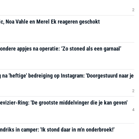
2
ic, Noa Vahle en Merel Ek reageren geschokt
ondere appjes na operatie: ‘Zo stoned als een garnaal’
na 'heftige' bedreiging op Instagram: 'Doorgestuurd naar je
2
evizier-Ring: 'De grootste middelvinger die je kan geven'
4
driks in camper: 'Ik stond daar in m'n onderbroek!'