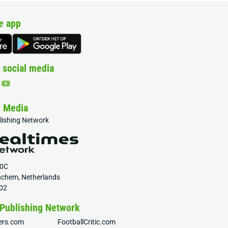
e app
 social media
& Media
blishing Network
20C
nchem, Netherlands
02
 Publishing Network
fers.com
FootballCritic.com