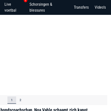
1
Live
Schorsingen &
Transfers
Video's
voetbal
blessures
1
2
r bondscoachschap, Noa Vahle schaamt zich kapot