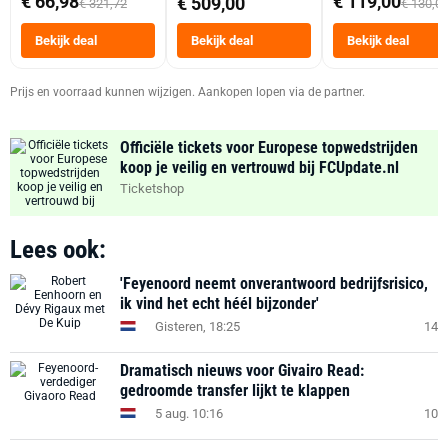
€ 66,98
€ 119,00
€ 509,00
€ 321,72
€ 130,0
Tot 6 Personen
Heteluchtfriteus
Bekijk deal
Bekijk deal
Bekijk deal
Zwart
Prijs en voorraad kunnen wijzigen. Aankopen lopen via de partner.
Officiële tickets voor Europese topwedstrijden
koop je veilig en vertrouwd bij FCUpdate.nl
Ticketshop
Lees ook:
'Feyenoord neemt onverantwoord bedrijfsrisico,
ik vind het echt héél bijzonder'
Gisteren, 18:25
14
Dramatisch nieuws voor Givairo Read:
gedroomde transfer lijkt te klappen
5 aug. 10:16
10