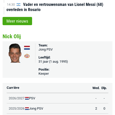
Vader en vertrouwensman van Lionel Messi (68)
14:30
overleden in Rosario
Meer nieuws
Nick Olij
Team:
Jong PSV
Leeftijd:
31 jaar (1 aug. 1995)
Positie:
Keeper
Carrière
Wed.
Dlp.
PSV
2026/2027
-
-
Jong PSV
2025/2026
2
0