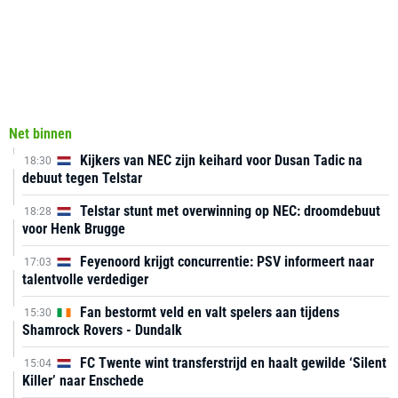
Net binnen
Kijkers van NEC zijn keihard voor Dusan Tadic na
18:30
debuut tegen Telstar
Telstar stunt met overwinning op NEC: droomdebuut
18:28
voor Henk Brugge
Feyenoord krijgt concurrentie: PSV informeert naar
17:03
talentvolle verdediger
Fan bestormt veld en valt spelers aan tijdens
15:30
Shamrock Rovers - Dundalk
FC Twente wint transferstrijd en haalt gewilde ‘Silent
15:04
Killer’ naar Enschede