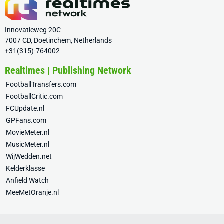
Innovatieweg 20C
7007 CD, Doetinchem, Netherlands
+31(315)-764002
Realtimes | Publishing Network
FootballTransfers.com
FootballCritic.com
FCUpdate.nl
GPFans.com
MovieMeter.nl
MusicMeter.nl
WijWedden.net
Kelderklasse
Anfield Watch
MeeMetOranje.nl