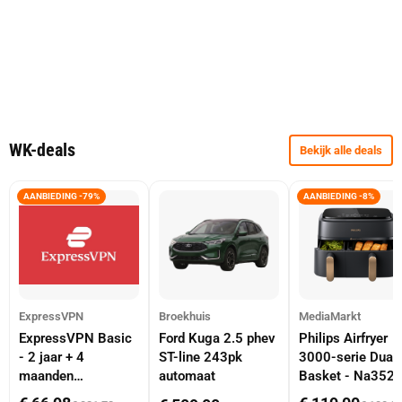
WK-deals
Bekijk alle deals
AANBIEDING -79%
AANBIEDING -8%
ExpressVPN
Broekhuis
MediaMarkt
ExpressVPN Basic
Ford Kuga 2.5 phev
Philips Airfryer
- 2 jaar + 4
ST-line 243pk
3000-serie Dual
maanden
automaat
Basket - Na352
abonnement
Dubbele Mand 9 