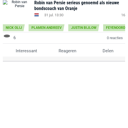
Robin van Persie serieus genoemd als nieuwe
bondscoach van Oranje
31 jul. 13:30
16
NICK OLIJ
PLAMEN ANDREEV
JUSTIN BIJLOW
FEYENOORD
6
0 reacties
Interessant
Reageren
Delen