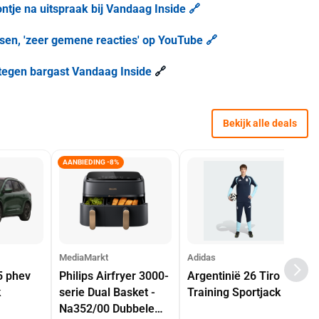
tje na uitspraak bij Vandaag Inside 🔗
ksen, 'zeer gemene reacties' op YouTube 🔗
 tegen bargast Vandaag Inside
🔗
Bekijk alle deals
AANBIEDING -8%
MediaMarkt
Adidas
5 phev
Philips Airfryer 3000-
Argentinië 26 Tiro
k
serie Dual Basket -
Training Sportjack
Na352/00 Dubbele