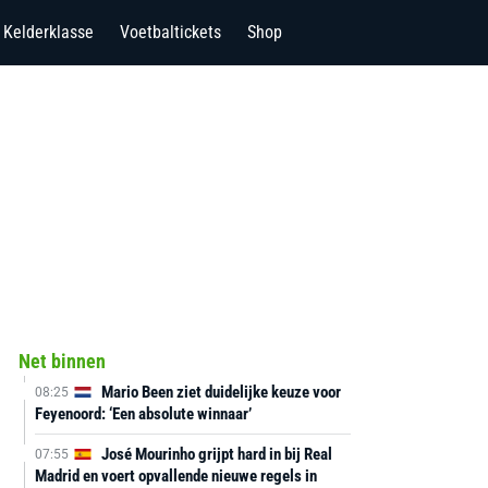
Kelderklasse
Voetbaltickets
Shop
Net binnen
Mario Been ziet duidelijke keuze voor
08:25
Feyenoord: ‘Een absolute winnaar’
José Mourinho grijpt hard in bij Real
07:55
Madrid en voert opvallende nieuwe regels in