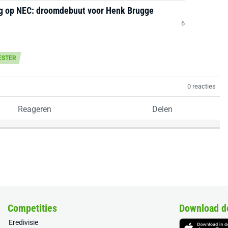
ng op NEC: droomdebuut voor Henk Brugge
6
ESTER
0 reacties
Reageren
Delen
Competities
Download d
Eredivisie