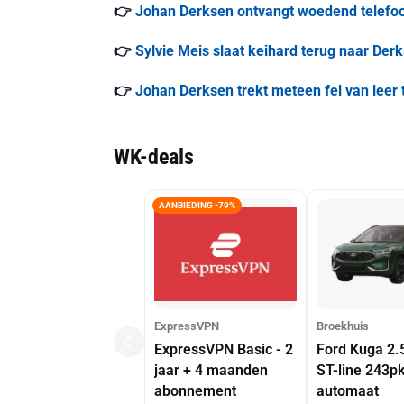
👉
Johan Derksen ontvangt woedend telefoon
👉
Sylvie Meis slaat keihard terug naar Der
👉
Johan Derksen trekt meteen fel van leer
WK-deals
AANBIEDING -79%
ExpressVPN
Broekhuis
ExpressVPN Basic - 2
Ford Kuga 2.
jaar + 4 maanden
ST-line 243p
abonnement
automaat