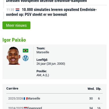
Driessen voorspellen dezelfde Eredivisie-kampioen
10.000 simulaties leveren opvallend Eredivisie-
11:35
oordeel op: PSV steekt er ver bovenuit
Meer nieuws
Igor Paixão
Team:
Marseille
Leeftijd:
26 jaar (28 jun. 2000)
Positie:
AM, A (L)
Carrière
Wed.
Dlp.
Marseille
2025/2026
30
6
Feyenoord
2024/2025
34
16