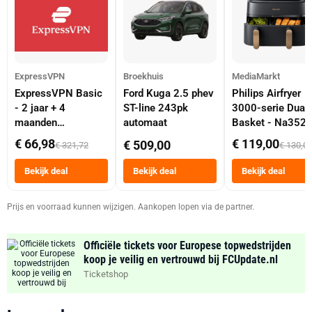
ExpressVPN
Broekhuis
MediaMarkt
ExpressVPN Basic
Ford Kuga 2.5 phev
Philips Airfryer
- 2 jaar + 4
ST-line 243pk
3000-serie Dual
maanden
automaat
Basket - Na352
abonnement
Dubbele Mand 9 
€ 66,98
€ 119,00
€ 509,00
€ 321,72
€ 130,0
Tot 6 Personen
Heteluchtfriteus
Bekijk deal
Bekijk deal
Bekijk deal
Zwart
Prijs en voorraad kunnen wijzigen. Aankopen lopen via de partner.
Officiële tickets voor Europese topwedstrijden
koop je veilig en vertrouwd bij FCUpdate.nl
Ticketshop