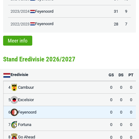
Feyenoord
2023/2024
31
9
Feyenoord
2022/2023
28
7
Meer info
Stand Eredivisie 2026/2027
Eredivisie
GS
DS
PT
Cambuur
0
0
0
4
Excelsior
0
0
0
5
Feyenoord
0
0
0
6
Fortuna
0
0
0
7
Go Ahead
0
0
0
8