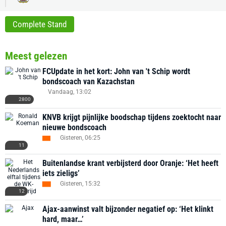
Complete Stand
Meest gelezen
FCUpdate in het kort: John van 't Schip wordt
bondscoach van Kazachstan
Vandaag, 13:02
2800
KNVB krijgt pijnlijke boodschap tijdens zoektocht naar
nieuwe bondscoach
Gisteren, 06:25
11
Buitenlandse krant verbijsterd door Oranje: ‘Het heeft
iets zieligs’
Gisteren, 15:32
12
Ajax-aanwinst valt bijzonder negatief op: ‘Het klinkt
hard, maar…’