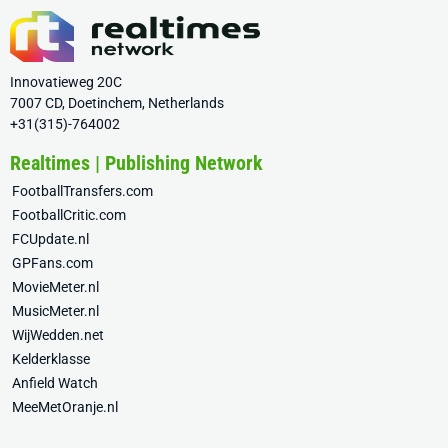
Innovatieweg 20C
7007 CD, Doetinchem, Netherlands
+31(315)-764002
Realtimes | Publishing Network
FootballTransfers.com
FootballCritic.com
FCUpdate.nl
GPFans.com
MovieMeter.nl
MusicMeter.nl
WijWedden.net
Kelderklasse
Anfield Watch
MeeMetOranje.nl