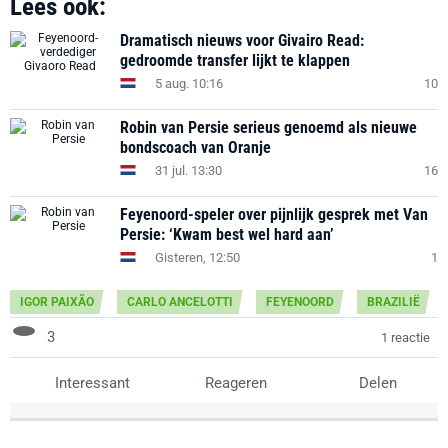
Lees ook:
Dramatisch nieuws voor Givairo Read:
gedroomde transfer lijkt te klappen
5 aug. 10:16
10
Robin van Persie serieus genoemd als nieuwe
bondscoach van Oranje
31 jul. 13:30
16
Feyenoord-speler over pijnlijk gesprek met Van
Persie: ‘Kwam best wel hard aan’
Gisteren, 12:50
1
IGOR PAIXÃO
CARLO ANCELOTTI
FEYENOORD
BRAZILIË
3
1 reactie
Interessant
Reageren
Delen