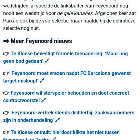
wedstrijden, al speelde de linksbuiten van Feyenoord nog
nooit een wedstrijd voor
de gele kanaries
. Afgelopen keer zat
Paixão ook bij de voorselectie, maar haalde hij de definitieve
selectie nog niet.
➡️ Meer Feyenoord nieuws
👉
Te Kloese bevestigt formele toenadering: ‘Maar nog
geen bod gedaan’ 🔗
👉
'Feyenoord moet vrezen nadat FC Barcelona gewenst
target misloopt' 🔗
👉
Feyenoord wil sterspeler behouden en doet concreet
contractvoorstel 🔗
👉
'Feyenoord-vertrek steeds dichterbij: zaakwaarnemers
zijn in onderhandeling' 🔗
👉
Te Kloese onthult: hierdoor klikte het niet tussen
Feyenoord en Priske 🔗