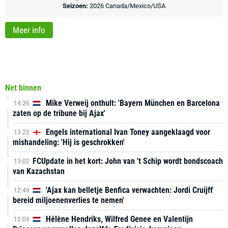
Seizoen:
2026 Canada/Mexico/USA
Meer info
Net binnen
Mike Verweij onthult: 'Bayern München en Barcelona
14:26
zaten op de tribune bij Ajax'
Engels international Ivan Toney aangeklaagd voor
13:22
mishandeling: 'Hij is geschrokken'
FCUpdate in het kort: John van 't Schip wordt bondscoach
13:02
van Kazachstan
'Ajax kan belletje Benfica verwachten: Jordi Cruijff
12:49
bereid miljoenenverlies te nemen'
Hélène Hendriks, Wilfred Genee en Valentijn
12:09