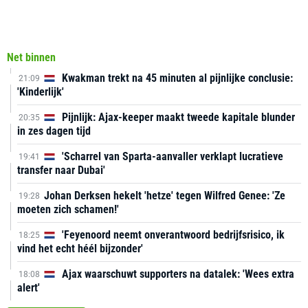
Net binnen
Kwakman trekt na 45 minuten al pijnlijke conclusie:
21:09
'Kinderlijk'
Pijnlijk: Ajax-keeper maakt tweede kapitale blunder
20:35
in zes dagen tijd
'Scharrel van Sparta-aanvaller verklapt lucratieve
19:41
transfer naar Dubai'
Johan Derksen hekelt 'hetze' tegen Wilfred Genee: 'Ze
19:28
moeten zich schamen!'
'Feyenoord neemt onverantwoord bedrijfsrisico, ik
18:25
vind het echt héél bijzonder'
Ajax waarschuwt supporters na datalek: 'Wees extra
18:08
alert'