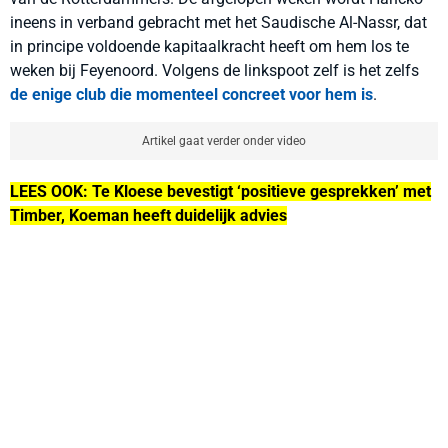
ineens in verband gebracht met het Saudische Al-Nassr, dat
in principe voldoende kapitaalkracht heeft om hem los te
weken bij Feyenoord. Volgens de linkspoot zelf is het zelfs
de enige club die momenteel concreet voor hem is
.
Artikel gaat verder onder video
LEES OOK: Te Kloese bevestigt ‘positieve gesprekken’ met
Timber, Koeman heeft duidelijk advies