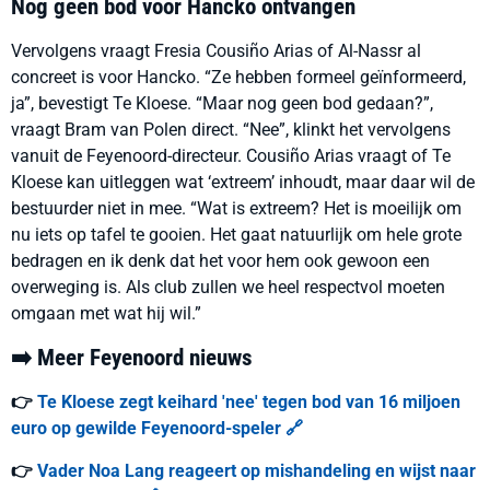
Nog geen bod voor Hancko ontvangen
Vervolgens vraagt Fresia Cousiño Arias of Al-Nassr al
concreet is voor Hancko. “Ze hebben formeel geïnformeerd,
ja”, bevestigt Te Kloese. “Maar nog geen bod gedaan?”,
vraagt Bram van Polen direct. “Nee”, klinkt het vervolgens
vanuit de Feyenoord-directeur. Cousiño Arias vraagt of Te
Kloese kan uitleggen wat ‘extreem’ inhoudt, maar daar wil de
bestuurder niet in mee. “Wat is extreem? Het is moeilijk om
nu iets op tafel te gooien. Het gaat natuurlijk om hele grote
bedragen en ik denk dat het voor hem ook gewoon een
overweging is. Als club zullen we heel respectvol moeten
omgaan met wat hij wil.”
➡️ Meer Feyenoord nieuws
👉
Te Kloese zegt keihard 'nee' tegen bod van 16 miljoen
euro op gewilde Feyenoord-speler 🔗
👉
Vader Noa Lang reageert op mishandeling en wijst naar