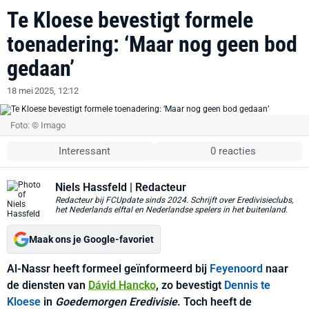
Te Kloese bevestigt formele
toenadering: ‘Maar nog geen bod
gedaan’
18 mei 2025, 12:12
Foto: © Imago
Interessant
0 reacties
Niels Hassfeld
| Redacteur
Redacteur bij FCUpdate sinds 2024. Schrijft over Eredivisieclubs,
het Nederlands elftal en Nederlandse spelers in het buitenland.
Maak ons je Google-favoriet
Al-Nassr heeft formeel geïnformeerd bij
Feyenoord
naar
de diensten van
Dávid Hancko
, zo bevestigt
Dennis te
Kloese
in
Goedemorgen Eredivisie
. Toch heeft de