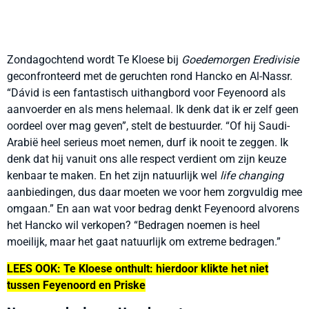
Zondagochtend wordt Te Kloese bij
Goedemorgen Eredivisie
geconfronteerd met de geruchten rond Hancko en Al-Nassr.
“Dávid is een fantastisch uithangbord voor Feyenoord als
aanvoerder en als mens helemaal. Ik denk dat ik er zelf geen
oordeel over mag geven”, stelt de bestuurder. “Of hij Saudi-
Arabië heel serieus moet nemen, durf ik nooit te zeggen. Ik
denk dat hij vanuit ons alle respect verdient om zijn keuze
kenbaar te maken. En het zijn natuurlijk wel
life changing
aanbiedingen, dus daar moeten we voor hem zorgvuldig mee
omgaan.” En aan wat voor bedrag denkt Feyenoord alvorens
het Hancko wil verkopen? “Bedragen noemen is heel
moeilijk, maar het gaat natuurlijk om extreme bedragen.”
LEES OOK: Te Kloese onthult: hierdoor klikte het niet
tussen Feyenoord en Priske