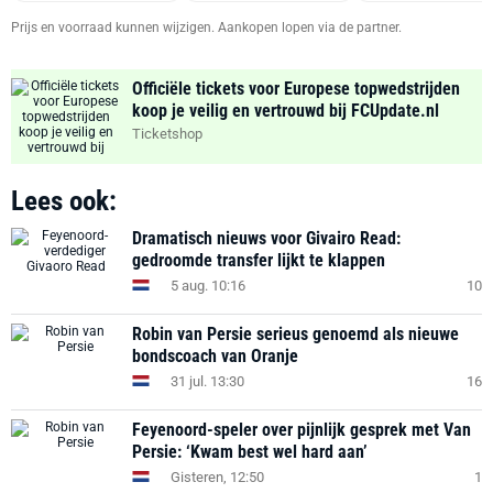
Prijs en voorraad kunnen wijzigen. Aankopen lopen via de partner.
Officiële tickets voor Europese topwedstrijden
koop je veilig en vertrouwd bij FCUpdate.nl
Ticketshop
Lees ook:
Dramatisch nieuws voor Givairo Read:
gedroomde transfer lijkt te klappen
5 aug. 10:16
10
Robin van Persie serieus genoemd als nieuwe
bondscoach van Oranje
31 jul. 13:30
16
Feyenoord-speler over pijnlijk gesprek met Van
Persie: ‘Kwam best wel hard aan’
Gisteren, 12:50
1