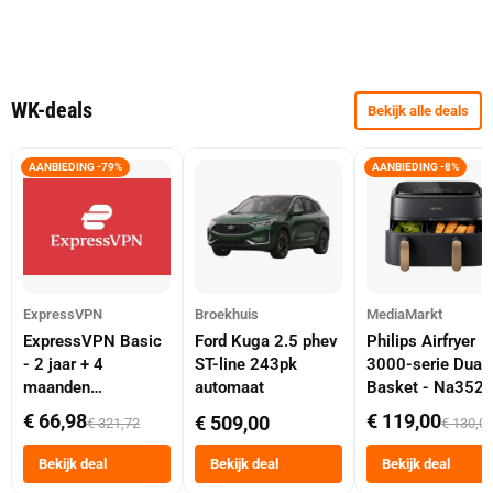
WK-deals
Bekijk alle deals
AANBIEDING -79%
AANBIEDING -8%
ExpressVPN
Broekhuis
MediaMarkt
ExpressVPN Basic
Ford Kuga 2.5 phev
Philips Airfryer
- 2 jaar + 4
ST-line 243pk
3000-serie Dual
maanden
automaat
Basket - Na352
abonnement
Dubbele Mand 9 
€ 66,98
€ 119,00
€ 509,00
€ 321,72
€ 130,0
Tot 6 Personen
Heteluchtfriteus
Bekijk deal
Bekijk deal
Bekijk deal
Zwart