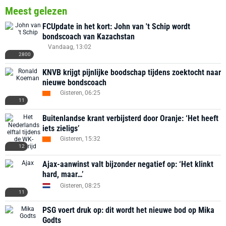
Meest gelezen
FCUpdate in het kort: John van 't Schip wordt
bondscoach van Kazachstan
Vandaag, 13:02
2800
KNVB krijgt pijnlijke boodschap tijdens zoektocht naar
nieuwe bondscoach
Gisteren, 06:25
11
Buitenlandse krant verbijsterd door Oranje: ‘Het heeft
iets zieligs’
Gisteren, 15:32
12
Ajax-aanwinst valt bijzonder negatief op: ‘Het klinkt
hard, maar…’
Gisteren, 08:25
11
PSG voert druk op: dit wordt het nieuwe bod op Mika
Godts