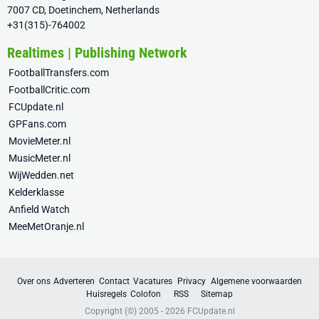
7007 CD, Doetinchem, Netherlands
+31(315)-764002
Realtimes | Publishing Network
FootballTransfers.com
FootballCritic.com
FCUpdate.nl
GPFans.com
MovieMeter.nl
MusicMeter.nl
WijWedden.net
Kelderklasse
Anfield Watch
MeeMetOranje.nl
Over ons
Adverteren
Contact
Vacatures
Privacy
Algemene voorwaarden
Huisregels
Colofon
RSS
Sitemap
Copyright (©) 2005 - 2026
FCUpdate.nl