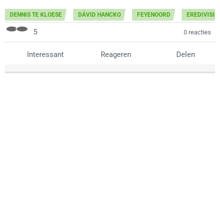
DENNIS TE KLOESE
DÁVID HANCKO
FEYENOORD
EREDIVISIE
5
0 reacties
Interessant
Reageren
Delen