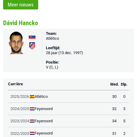
Meer nieuws
Dávid Hancko
Team:
Atlético
Leeftijd:
28 jaar (13 dec. 1997)
Positie:
V (C, L)
Carrière
Wed.
Dlp.
Atlético
2025/2026
30
0
Feyenoord
2024/2025
32
3
Feyenoord
2023/2024
34
5
Feyenoord
2022/2023
31
2