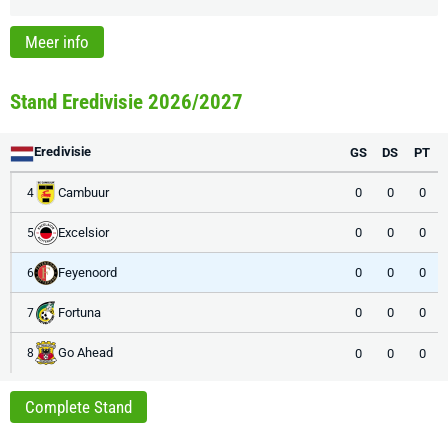
Meer info
Stand Eredivisie 2026/2027
Eredivisie
GS
DS
PT
Cambuur
0
0
0
4
Excelsior
0
0
0
5
Feyenoord
0
0
0
6
Fortuna
0
0
0
7
Go Ahead
0
0
0
8
Complete Stand