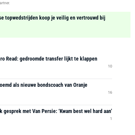
artner.
se topwedstrijden koop je veilig en vertrouwd bij
ro Read: gedroomde transfer lijkt te klappen
10
noemd als nieuwe bondscoach van Oranje
16
jk gesprek met Van Persie: ‘Kwam best wel hard aan’
1