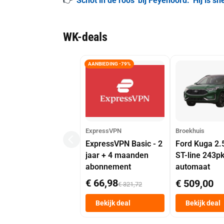
👉
'Schot in de roos' bij Feyenoord: 'Hij is sn
WK-deals
AANBIEDING -79%
ExpressVPN
Broekhuis
ExpressVPN Basic - 2
Ford Kuga 2.
jaar + 4 maanden
ST-line 243p
abonnement
automaat
€ 66,98
€ 509,00
€ 321,72
Bekijk deal
Bekijk deal