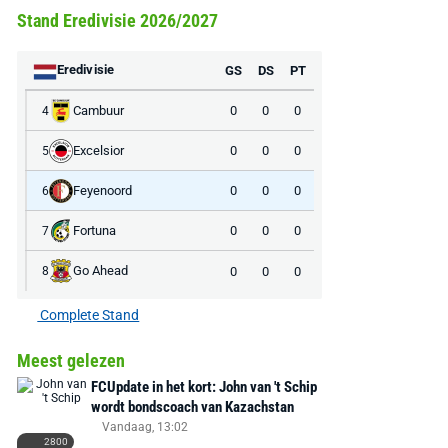
Stand Eredivisie 2026/2027
Eredivisie
GS
DS
PT
Cambuur
0
0
0
4
Excelsior
0
0
0
5
Feyenoord
0
0
0
6
Fortuna
0
0
0
7
Go Ahead
0
0
0
8
Complete Stand
Meest gelezen
FCUpdate in het kort: John van 't Schip
wordt bondscoach van Kazachstan
Vandaag, 13:02
2800