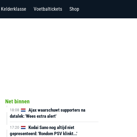
Kelderklasse
Voetbaltickets
Shop
Net binnen
Ajax waarschuwt supporters na
18:08
datalek: 'Wees extra alert'
Kodai Sano nog altijd niet
17:20
gepresenteerd: 'Rondom PSV klinkt...'