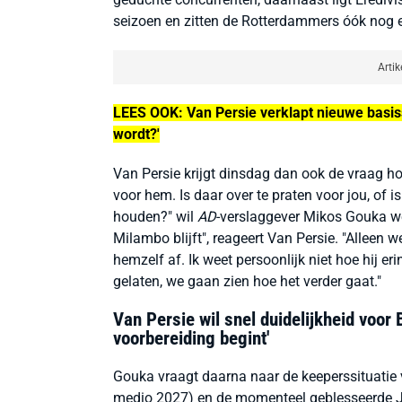
seizoen en zitten de Rotterdammers óók nog
Artik
LEES OOK: Van Persie verklapt nieuwe basissp
wordt?'
Van Persie krijgt dinsdag dan ook de vraag ho
voor hem. Is daar over te praten voor jou, of is
houden?" wil
AD
-verslaggever Mikos Gouka wet
Milambo blijft", reageert Van Persie. "Alleen 
hemzelf af. Ik weet persoonlijk niet hoe hij e
gelaten, we gaan zien hoe het verder gaat."
Van Persie wil snel duidelijkheid voor 
voorbereiding begint'
Gouka vraagt daarna naar de keeperssituatie 
medio 2027) en de momenteel geblesseerde Jus