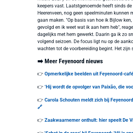
keepers vast. Laatstgenoemde heeft sinds de 
Heerenveen, nog geen speelminuten kunnen mak
gaan maken. "Op basis van hoe ik Bijlow ken,
gevolgd en ik weet wat ik aan hem heb", reage
dagelijks met hem gewerkt. Daarin ga ik zo sne
volgend seizoen. De focus ligt nu op de aanko
wachten tot de voorbereiding begint. Het zijn s
➡️ Meer Feyenoord nieuws
👉
Opmerkelijke beelden uit Feyenoord-café 
👉
‘Hij wordt de opvolger van Paixão, die voo
👉
Carola Schouten meldt zich bij Feyenoord:
🔗
👉
Zaakwaarnemer onthult: hier speelt De Vr