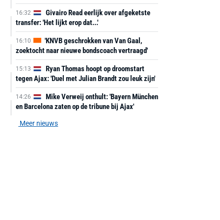
Givairo Read eerlijk over afgeketste
16:32
transfer: 'Het lijkt erop dat...'
'KNVB geschrokken van Van Gaal,
16:10
zoektocht naar nieuwe bondscoach vertraagd'
Ryan Thomas hoopt op droomstart
15:13
tegen Ajax: 'Duel met Julian Brandt zou leuk zijn'
Mike Verweij onthult: 'Bayern München
14:26
en Barcelona zaten op de tribune bij Ajax'
Meer nieuws