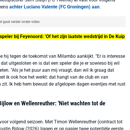
 eens
achter Luciano Valente (FC Groningen) aan
.
el gaat verder onder video
eler bij Feyenoord: 'Of het zijn laatste wedstrijd in De Kuip
e hij tegen de toekomst van Milambo aankijkt. "Er is interesse
 dat uitgesloten en is dat een speler die je er sowieso bij wil
en. "Als je het puur aan mij vraagt, dan wil ik graag dat
weet ik ook hoe het werkt: dat hangt van de club en van
rin zit. Ik heb hem bewust de afgelopen dagen eventjes met rust
Bijlow en Wellenreuther: 'Niet wachten tot de
voor volgend seizoen. Met Timon Wellenreuther (contract tot
tin Bijlow (2026) liggen er op papier twee potentiële eerste