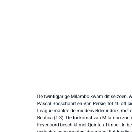
De twintigjarige Milambo kwam dit seizoen, wa
Pascal Bosschaart en Van Persie, tot 40 offic
League maakte de middenvelder indruk, met on
Benfica (1-3). De toekomst van Milambo zou 
Feyenoord beschikt met Quinten Timber, In-
geduchte concurrenten, daarnaast ligt Eredivi