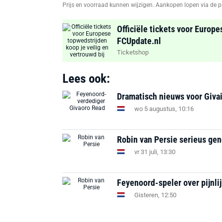
Prijs en voorraad kunnen wijzigen. Aankopen lopen via de p
Officiële tickets voor Europe
FCUpdate.nl
Ticketshop
Lees ook:
Dramatisch nieuws voor Givai
wo 5 augustus, 10:16
Robin van Persie serieus ge
vr 31 juli, 13:30
Feyenoord-speler over pijnli
Gisteren, 12:50