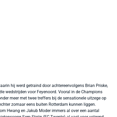
arin hij werd getraind door achtereenvolgens Brian Priske,
iële wedstrijden voor Feyenoord. Vooral in de Champions
der meer met twee treffers bij de sensationele uitzege op
echter zomaar eens buiten Rotterdam kunnen liggen.
beom Hwang en Jakub Moder immers al over een aantal
sietopscorer Sem Steijn (FC Twente) al vast voor volgend