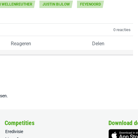
N WELLENREUTHER
JUSTIN BIJLOW
FEYENOORD
0 reacties
Reageren
Delen
tsen.
Competities
Download d
Eredivisie