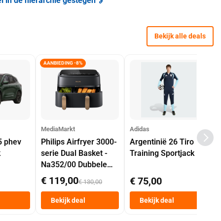
el in de hiërarchie gestegen' 🔗
Bekijk alle deals
AANBIEDING -8%
MediaMarkt
Adidas
5 phev
Philips Airfryer 3000-
Argentinië 26 Tiro
k
serie Dual Basket -
Training Sportjack
Na352/00 Dubbele
Mand 9 L Tot 6
€ 119,00
€ 75,00
€ 130,00
Personen
Heteluchtfriteuse
Bekijk deal
Bekijk deal
Zwart