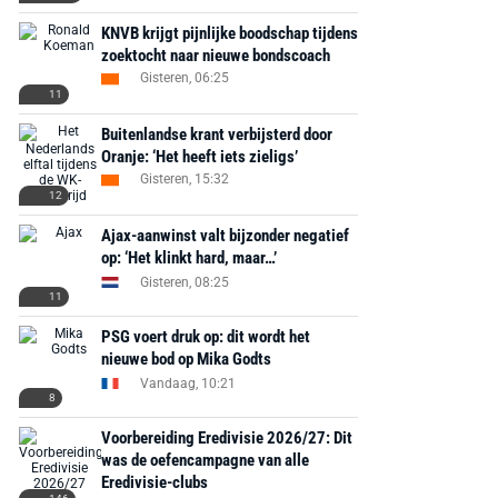
KNVB krijgt pijnlijke boodschap tijdens
zoektocht naar nieuwe bondscoach
Gisteren, 06:25
11
Buitenlandse krant verbijsterd door
AANBIEDING -40%
AANBIEDING -19%
Oranje: ‘Het heeft iets zieligs’
Gisteren, 15:32
12
Ajax-aanwinst valt bijzonder negatief
op: ‘Het klinkt hard, maar…’
Gisteren, 08:25
MediaMarkt
Adidas
MediaMarkt
11
EA Sports FC 26 -
F50 Messi Elite Firm
Sonos Arc Ul
PSG voert druk op: dit wordt het
PlayStation 5
Ground Boots Kids
Soundbar Zw
nieuwe bod op Mika Godts
Vandaag, 10:21
8
€ 78,00
€ 888,00
€ 29,99
€ 130,00
€ 
Voorbereiding Eredivisie 2026/27: Dit
Bekijk deal
Bekijk deal
Bekijk deal
was de oefencampagne van alle
Eredivisie-clubs