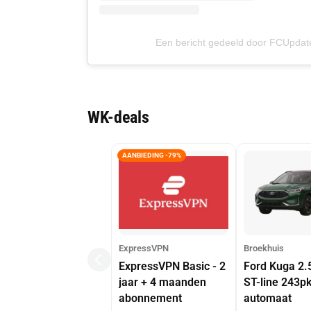
Een bericht gedeeld door FCUpdate
WK-deals
AANBIEDING -79%
ExpressVPN
Broekhuis
ExpressVPN Basic - 2
Ford Kuga 2.
jaar + 4 maanden
ST-line 243p
abonnement
automaat