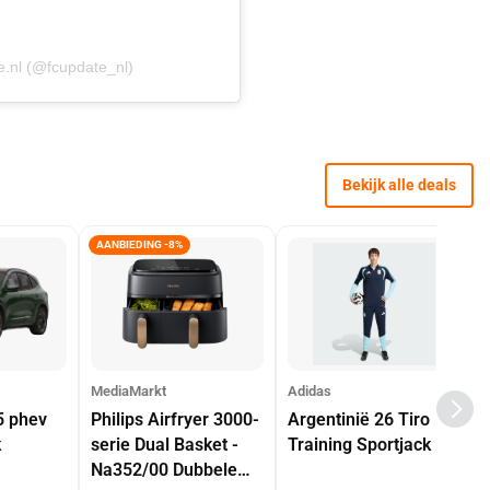
.nl (@fcupdate_nl)
Bekijk alle deals
AANBIEDING -8%
MediaMarkt
Adidas
5 phev
Philips Airfryer 3000-
Argentinië 26 Tiro
k
serie Dual Basket -
Training Sportjack
Na352/00 Dubbele