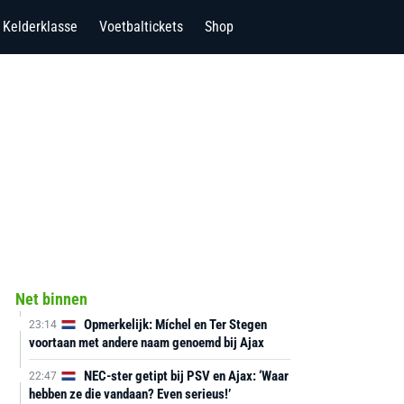
Kelderklasse
Voetbaltickets
Shop
Net binnen
Opmerkelijk: Míchel en Ter Stegen
23:14
voortaan met andere naam genoemd bij Ajax
NEC-ster getipt bij PSV en Ajax: ‘Waar
22:47
hebben ze die vandaan? Even serieus!’