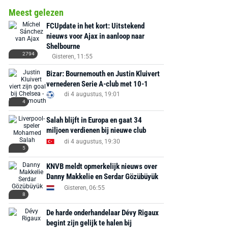
Meest gelezen
FCUpdate in het kort: Uitstekend
nieuws voor Ajax in aanloop naar
Shelbourne
2794
Gisteren, 11:55
Bizar: Bournemouth en Justin Kluivert
vernederen Serie A-club met 10-1
di 4 augustus, 19:01
4
Salah blijft in Europa en gaat 34
miljoen verdienen bij nieuwe club
di 4 augustus, 19:30
5
KNVB meldt opmerkelijk nieuws over
Danny Makkelie en Serdar Gözübüyük
Gisteren, 06:55
8
De harde onderhandelaar Dévy Rigaux
begint zijn gelijk te halen bij