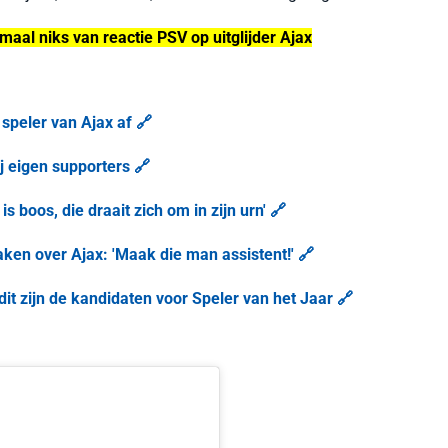
aal niks van reactie PSV op uitglijder Ajax
speler van Ajax af 🔗
j eigen supporters 🔗
s boos, die draait zich om in zijn urn' 🔗
ken over Ajax: 'Maak die man assistent!' 🔗
it zijn de kandidaten voor Speler van het Jaar 🔗