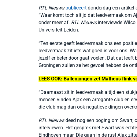
RTL Nieuws
publiceert
donderdag een artikel o
“Waar komt toch altijd dat leedvermaak om 
onder meer af.
RTL Nieuws
interviewde Wilco
Universiteit Leiden.
“Ten eerste geeft leedvermaak ons een positief 
leedvermaak zit iets wat goed is voor ons. W
jezelf er beter door gaat voelen. Dat dat leeft
Groningen zullen ze het gevoel hebben de ont
LEES OOK: Ballenjongen zet Matheus flink voo
“Daarnaast zit in leedvermaak altijd een stukj
mensen vinden Ajax een arrogante club en erva
die club mag dan ook negatieve dingen overko
RTL Nieuws
deed nog een poging om Swart, clu
interviewen. Het gesprek met Swart was echter 
Eindhoven maar. Die gaan in de rust Ajax zitt