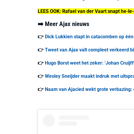
LEES OOK: Rafael van der Vaart snapt he-le-m
➡️ Meer Ajax nieuws
👉
Dick Lukkien stapt in catacomben op één 
👉
Tweet van Ajax valt compleet verkeerd bi
👉
Hugo Borst weet het zeker: 'Johan Cruijff i
👉
Wesley Sneijder maakt indruk met uitspra
👉
Naam van Ajacied wekt grote verbazing: d