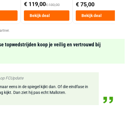
Mand 9 L Tot 6
€ 119,00
€ 75,00
€ 130,00
Personen
Heteluchtfriteuse
Bekijk deal
Bekijk deal
Zwart
artner.
se topwedstrijden koop je veilig en vertrouwd bij
k op FCUpdate
maar eens in de spiegel kijkt dan. Of die eindfase in
 kijkt. Dan ziet hij pas echt Malloten.