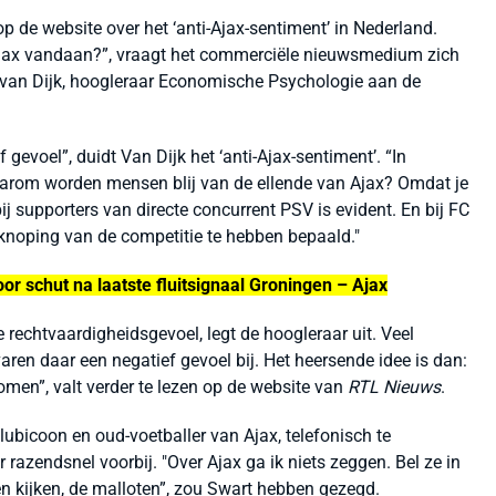
p de website over het ‘anti-Ajax-sentiment’ in Nederland.
Ajax vandaan?”, vraagt het commerciële nieuwsmedium zich
 van Dijk, hoogleraar Economische Psychologie aan de
gevoel”, duidt Van Dijk het ‘anti-Ajax-sentiment’. “In
aarom worden mensen blij van de ellende van Ajax? Omdat je
 bij supporters van directe concurrent PSV is evident. En bij FC
knoping van de competitie te hebben bepaald."
r schut na laatste fluitsignaal Groningen – Ajax
e rechtvaardigheidsgevoel, legt de hoogleraar uit. Veel
ren daar een negatief gevoel bij. Het heersende idee is dan:
men”, valt verder te lezen op de website van
RTL Nieuws
.
bicoon en oud-voetballer van Ajax, telefonisch te
razendsnel voorbij. "Over Ajax ga ik niets zeggen. Bel ze in
en kijken, de malloten”, zou Swart hebben gezegd.