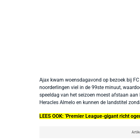
Ajax kwam woensdagavond op bezoek bij FC Gro
noorderlingen viel in de 99ste minuut, waardoo
speeldag van het seizoen moest afstaan aan 
Heracles Almelo en kunnen de landstitel zonda
LEES OOK: 'Premier League-gigant richt ogen 
Artik