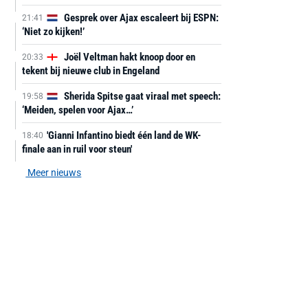
Gesprek over Ajax escaleert bij ESPN:
21:41
‘Niet zo kijken!’
Joël Veltman hakt knoop door en
20:33
tekent bij nieuwe club in Engeland
Sherida Spitse gaat viraal met speech:
19:58
‘Meiden, spelen voor Ajax…’
'Gianni Infantino biedt één land de WK-
18:40
finale aan in ruil voor steun'
Meer nieuws