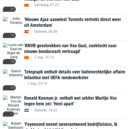
Vandaag, 07:25
27
'Nieuwe Ajax-aanwinst Torrents vertrekt direct weer
uit Amsterdam'
Gisteren, 08:49
15
'KNVB geschrokken van Van Gaal, zoektocht naar
nieuwe bondscoach vertraagd'
7 aug. 16:10
18
Telegraph onthult details over buitenechtelijke affaire
Infantino met UEFA-medewerkster
7 aug. 23:14
10
Ronald Koeman jr. onthult wat arbiter Martijn Vos
tegen hem zei: 'Heel apart'
Gisteren, 18:52
7
'Feyenoord neemt onverantwoord bedrijfsrisico, ik