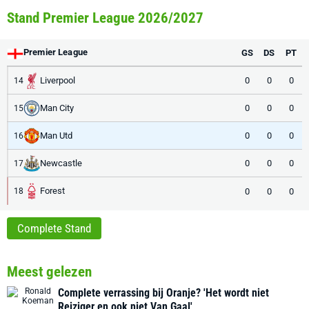
Stand Premier League 2026/2027
Premier League
GS
DS
PT
Liverpool
0
0
0
14
Man City
0
0
0
15
Man Utd
0
0
0
16
Newcastle
0
0
0
17
Forest
0
0
0
18
Complete Stand
Meest gelezen
Complete verrassing bij Oranje? 'Het wordt niet
Reiziger en ook niet Van Gaal'