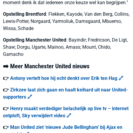
moment denk ik dat iedereen onze keuze wel kan begrijpen."
Opstelling Brentford
:
Flekken, Kayode, Van den Berg, Collins,
Lewis-Potter, Norgaard, Yarmoliuk, Damsgaard, Mbuemo,
Wissa, Schade
Opstelling Manchester United
:
Bayindir; Fredricson, De Ligt,
Shaw; Dorgu, Ugarte, Mainoo, Amass; Mount, Chido,
Garnacho
➡️ Meer Manchester United nieuws
👉
Antony vertelt hoe hij echt denkt over Erik ten Hag 🔗
👉
Zirkzee laat zich gaan en haalt keihard uit naar United-
supporters 🔗
👉
Henry maakt verdediger belachelijk op live tv – internet
ontploft, Sky verwijdert video 🔗
👉
Man United ziet 'nieuwe Jude Bellingham' bij Ajax en