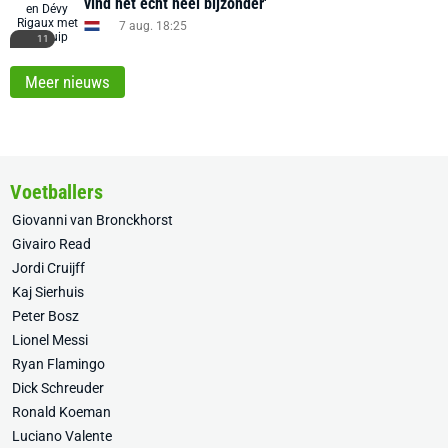
vind het echt héél bijzonder'
7 aug. 18:25
11
Meer nieuws
Voetballers
Giovanni van Bronckhorst
Givairo Read
Jordi Cruijff
Kaj Sierhuis
Peter Bosz
Lionel Messi
Ryan Flamingo
Dick Schreuder
Ronald Koeman
Luciano Valente