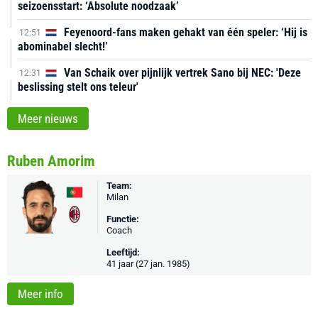
seizoensstart: ‘Absolute noodzaak’
Feyenoord-fans maken gehakt van één speler: ‘Hij is
12:51
abominabel slecht!’
Van Schaik over pijnlijk vertrek Sano bij NEC: 'Deze
12:31
beslissing stelt ons teleur'
Meer nieuws
Ruben Amorim
Team:
Milan
Functie:
Coach
Leeftijd:
41 jaar (27 jan. 1985)
Meer info