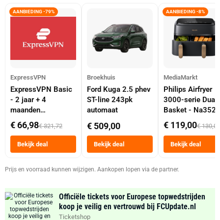
AANBIEDING -79%
AANBIEDING -8%
ExpressVPN
Broekhuis
MediaMarkt
ExpressVPN Basic
Ford Kuga 2.5 phev
Philips Airfryer
- 2 jaar + 4
ST-line 243pk
3000-serie Dual
maanden
automaat
Basket - Na352
abonnement
Dubbele Mand 9 
€ 66,98
€ 119,00
€ 509,00
€ 321,72
€ 130,0
Tot 6 Personen
Heteluchtfriteus
Bekijk deal
Bekijk deal
Bekijk deal
Zwart
Prijs en voorraad kunnen wijzigen. Aankopen lopen via de partner.
Officiële tickets voor Europese topwedstrijden
koop je veilig en vertrouwd bij FCUpdate.nl
Ticketshop