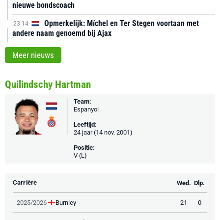
nieuwe bondscoach
Opmerkelijk: Míchel en Ter Stegen voortaan met
23:14
andere naam genoemd bij Ajax
Meer nieuws
Quilindschy Hartman
Team:
Espanyol
Leeftijd:
24 jaar (14 nov. 2001)
Positie:
V (L)
Carrière
Wed.
Dlp.
Burnley
2025/2026
21
0