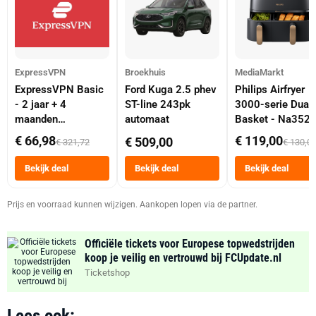
ExpressVPN
Broekhuis
MediaMarkt
ExpressVPN Basic
Ford Kuga 2.5 phev
Philips Airfryer
- 2 jaar + 4
ST-line 243pk
3000-serie Dual
maanden
automaat
Basket - Na352
abonnement
Dubbele Mand 9 
€ 66,98
€ 119,00
€ 509,00
€ 321,72
€ 130,0
Tot 6 Personen
Heteluchtfriteus
Bekijk deal
Bekijk deal
Bekijk deal
Zwart
Prijs en voorraad kunnen wijzigen. Aankopen lopen via de partner.
Officiële tickets voor Europese topwedstrijden
koop je veilig en vertrouwd bij FCUpdate.nl
Ticketshop
Lees ook: