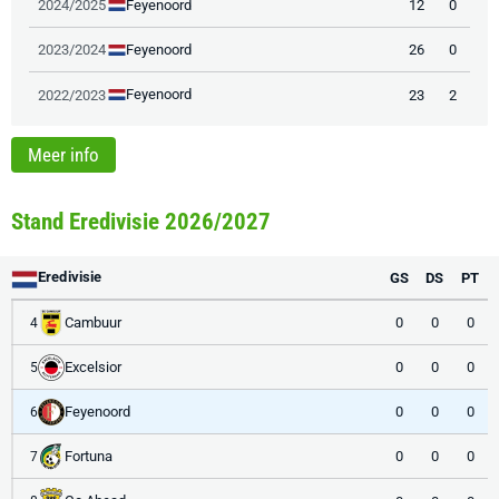
Feyenoord
2024/2025
12
0
Feyenoord
2023/2024
26
0
Feyenoord
2022/2023
23
2
Meer info
Stand Eredivisie 2026/2027
Eredivisie
GS
DS
PT
Cambuur
0
0
0
4
Excelsior
0
0
0
5
Feyenoord
0
0
0
6
Fortuna
0
0
0
7