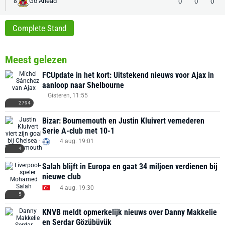
Go Ahead
0
0
0
8
Complete Stand
Meest gelezen
FCUpdate in het kort: Uitstekend nieuws voor Ajax in
aanloop naar Shelbourne
Gisteren, 11:55
2794
Bizar: Bournemouth en Justin Kluivert vernederen
Serie A-club met 10-1
4 aug. 19:01
4
Salah blijft in Europa en gaat 34 miljoen verdienen bij
nieuwe club
4 aug. 19:30
5
KNVB meldt opmerkelijk nieuws over Danny Makkelie
en Serdar Gözübüyük