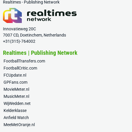
Realtimes - Publishing Network
Innovatieweg 20C
7007 CD, Doetinchem, Netherlands
+31(315)-764002
Realtimes | Publishing Network
FootballTransfers.com
FootballCritic.com
FCUpdate.nl
GPFans.com
MovieMeter.nl
MusicMeter.nl
WijWedden.net
Kelderklasse
Anfield Watch
MeeMetOranje.nl