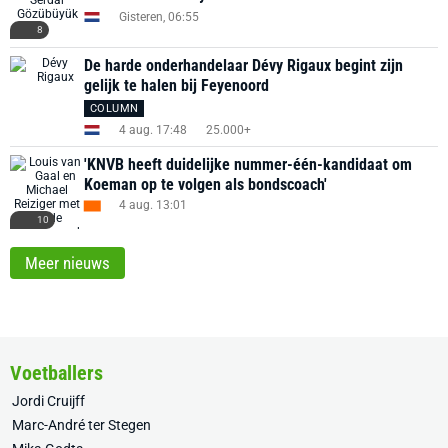
Gisteren, 06:55
8
De harde onderhandelaar Dévy Rigaux begint zijn
gelijk te halen bij Feyenoord
COLUMN
4 aug. 17:48
25.000+
'KNVB heeft duidelijke nummer-één-kandidaat om
Koeman op te volgen als bondscoach'
4 aug. 13:01
10
Meer nieuws
Voetballers
Jordi Cruijff
Marc-André ter Stegen