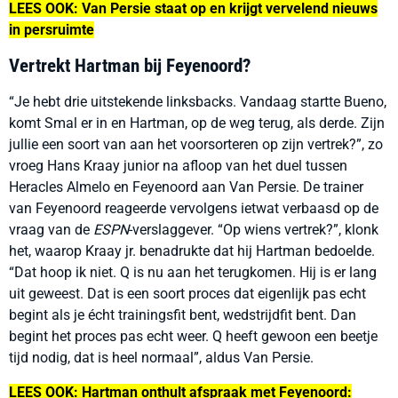
LEES OOK: Van Persie staat op en krijgt vervelend nieuws
in persruimte
Vertrekt Hartman bij Feyenoord?
“
Je hebt drie uitstekende linksbacks. Vandaag startte Bueno,
komt Smal er in en Hartman, op de weg terug, als derde. Zijn
jullie een soort van aan het voorsorteren op zijn vertrek?
”
, zo
vroeg Hans Kraay junior na afloop van het duel tussen
Heracles Almelo en Feyenoord aan Van Persie. De trainer
van Feyenoord reageerde vervolgens ietwat verbaasd op de
vraag van de
ESPN
-verslaggever.
“
Op wiens vertrek?
”
, klonk
het, waarop Kraay jr. benadrukte dat hij Hartman bedoelde.
“
Dat hoop ik niet. Q is nu aan het terugkomen. Hij is er lang
uit geweest. Dat is een soort proces dat eigenlijk pas echt
begint als je écht trainingsfit bent, wedstrijdfit bent. Dan
begint het proces pas echt weer. Q heeft gewoon een beetje
tijd nodig, dat is heel normaal
”
, aldus Van Persie.
LEES OOK: Hartman onthult afspraak met Feyenoord: