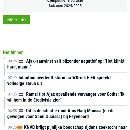
Competitie:
Eredivisie
Seizoen:
2024/2025
Meer info
Net binnen
Ajax-aanwinst valt bijzonder negatief op: ‘Het klinkt
08:25
hard, maar…’
Infantino overleeft storm na WK-rel: FIFA spreekt
07:49
volledige steun uit
Ramzi tipt Ajax opvallende vervanger voor Godts: ‘Ik
07:25
wil hem in de Eredivisie zien'
Dit is de situatie rond Anis Hadj Moussa (en de
06:55
gevolgen voor Sami Ouaissa) bij Feyenoord
KNVB krijgt pijnlijke boodschap tijdens zoektocht naar
06:25