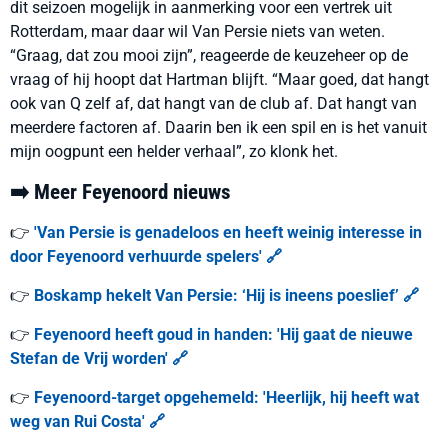
dit seizoen mogelijk in aanmerking voor een vertrek uit
Rotterdam, maar daar wil Van Persie niets van weten.
“
Graag, dat zou mooi zijn
”
, reageerde de keuzeheer op de
vraag of hij hoopt dat Hartman blijft.
“
Maar goed, dat hangt
ook van Q zelf af, dat hangt van de club af. Dat hangt van
meerdere factoren af. Daarin ben ik een spil en is het vanuit
mijn oogpunt een helder verhaal
”
, zo klonk het.
➡️ Meer Feyenoord nieuws
👉
'Van Persie is genadeloos en heeft weinig interesse in
door Feyenoord verhuurde spelers' 🔗
👉
Boskamp hekelt Van Persie: ‘Hij is ineens poeslief’ 🔗
👉
Feyenoord heeft goud in handen: 'Hij gaat de nieuwe
Stefan de Vrij worden' 🔗
👉
Feyenoord-target opgehemeld: 'Heerlijk, hij heeft wat
weg van Rui Costa' 🔗