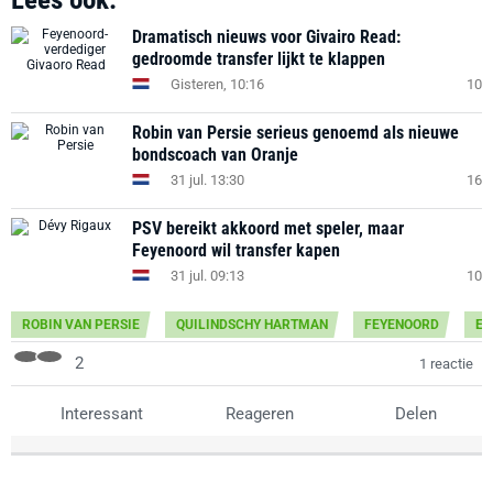
Dramatisch nieuws voor Givairo Read:
gedroomde transfer lijkt te klappen
Gisteren, 10:16
10
Robin van Persie serieus genoemd als nieuwe
bondscoach van Oranje
31 jul. 13:30
16
PSV bereikt akkoord met speler, maar
Feyenoord wil transfer kapen
31 jul. 09:13
10
ROBIN VAN PERSIE
QUILINDSCHY HARTMAN
FEYENOORD
ER
2
1 reactie
Interessant
Reageren
Delen