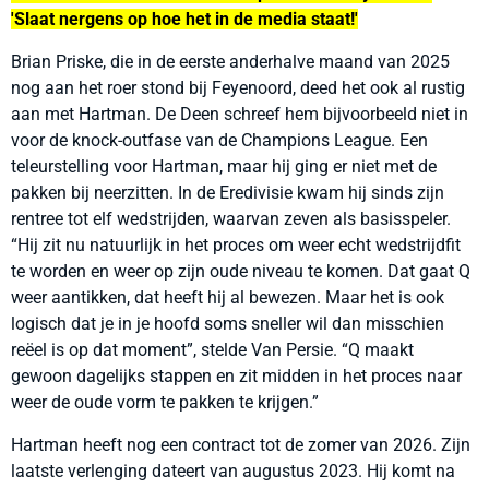
'Slaat nergens op hoe het in de media staat!'
Brian Priske, die in de eerste anderhalve maand van 2025
nog aan het roer stond bij Feyenoord, deed het ook al rustig
aan met Hartman. De Deen schreef hem bijvoorbeeld niet in
voor de knock-outfase van de Champions League. Een
teleurstelling voor Hartman, maar hij ging er niet met de
pakken bij neerzitten. In de Eredivisie kwam hij sinds zijn
rentree tot elf wedstrijden, waarvan zeven als basisspeler.
“
Hij zit nu natuurlijk in het proces om weer echt wedstrijdfit
te worden en weer op zijn oude niveau te komen. Dat gaat Q
weer aantikken, dat heeft hij al bewezen. Maar het is ook
logisch dat je in je hoofd soms sneller wil dan misschien
reëel is op dat moment
”
, stelde Van Persie.
“
Q maakt
gewoon dagelijks stappen en zit midden in het proces naar
weer de oude vorm te pakken te krijgen.
”
Hartman heeft nog een contract tot de zomer van 2026. Zijn
laatste verlenging dateert van augustus 2023. Hij komt na