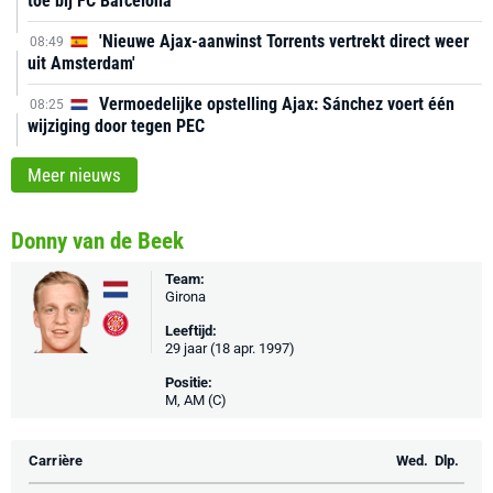
toe bij FC Barcelona
'Nieuwe Ajax-aanwinst Torrents vertrekt direct weer
08:49
uit Amsterdam'
Vermoedelijke opstelling Ajax: Sánchez voert één
08:25
wijziging door tegen PEC
Meer nieuws
Donny van de Beek
Team:
Girona
Leeftijd:
29 jaar (18 apr. 1997)
Positie:
M, AM (C)
Carrière
Wed.
Dlp.