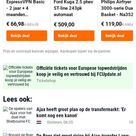
ExpressVPN Basic
Ford Kuga 2.5 phev
Philips Airfryer
- 2 jaar + 4
ST-line 243pk
3000-serie Dual
maanden
automaat
Basket - Na352
abonnement
Dubbele Mand 9 
€ 66,98
€ 119,00
€ 509,00
€ 321,72
€ 130,0
Tot 6 Personen
Heteluchtfriteus
Bekijk deal
Bekijk deal
Bekijk deal
Zwart
Prijs en voorraad kunnen wijzigen. Aankopen lopen via de partner.
Officiële tickets voor Europese topwedstrijden
koop je veilig en vertrouwd bij FCUpdate.nl
Ticketshop
Lees ook:
Ajax heeft groot plan op de transfermarkt: 'Er
komt nog een kanon'
Gisteren, 06:25
13
De Boer ziet groot risico bij Ajax-transfer Lang: