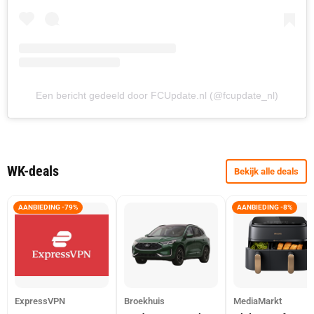
Een bericht gedeeld door FCUpdate.nl (@fcupdate_nl)
WK-deals
Bekijk alle deals
AANBIEDING -79%
AANBIEDING -8%
ExpressVPN
Broekhuis
MediaMarkt