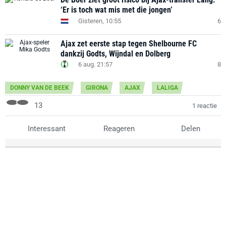
‘Er is toch wat mis met die jongen’
Gisteren, 10:55
6
Ajax zet eerste stap tegen Shelbourne FC
dankzij Godts, Wijndal en Dolberg
6 aug. 21:57
8
DONNY VAN DE BEEK
GIRONA
AJAX
LALIGA
13
1 reactie
Interessant
Reageren
Delen