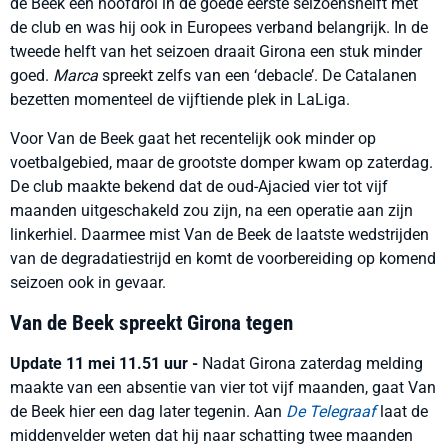
de Beek een hoofdrol in de goede eerste seizoenshelft met
de club en was hij ook in Europees verband belangrijk. In de
tweede helft van het seizoen draait Girona een stuk minder
goed.
Marca
spreekt zelfs van een ‘debacle’. De Catalanen
bezetten momenteel de vijftiende plek in LaLiga.
Voor Van de Beek gaat het recentelijk ook minder op
voetbalgebied, maar de grootste domper kwam op zaterdag.
De club maakte bekend dat de oud-Ajacied vier tot vijf
maanden uitgeschakeld zou zijn, na een operatie aan zijn
linkerhiel. Daarmee mist Van de Beek de laatste wedstrijden
van de degradatiestrijd en komt de voorbereiding op komend
seizoen ook in gevaar.
Van de Beek spreekt Girona tegen
Update 11 mei 11.51 uur -
Nadat Girona zaterdag melding
maakte van een absentie van vier tot vijf maanden, gaat Van
de Beek hier een dag later tegenin. Aan
De Telegraaf
laat de
middenvelder weten dat hij naar schatting twee maanden