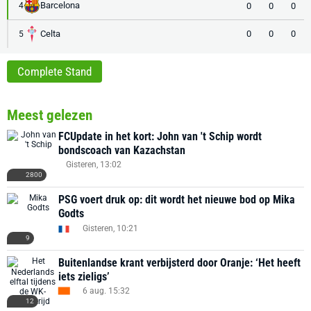
Barcelona
0
0
0
4
Celta
0
0
0
5
Complete Stand
Meest gelezen
FCUpdate in het kort: John van 't Schip wordt
bondscoach van Kazachstan
Gisteren, 13:02
2800
PSG voert druk op: dit wordt het nieuwe bod op Mika
Godts
Gisteren, 10:21
9
Buitenlandse krant verbijsterd door Oranje: ‘Het heeft
iets zieligs’
6 aug. 15:32
12