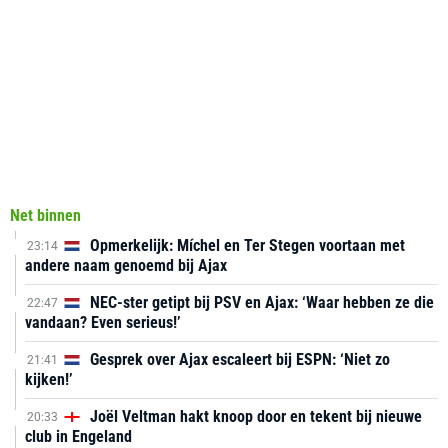
Net binnen
Opmerkelijk: Míchel en Ter Stegen voortaan met
23:14
andere naam genoemd bij Ajax
NEC-ster getipt bij PSV en Ajax: ‘Waar hebben ze die
22:47
vandaan? Even serieus!’
Gesprek over Ajax escaleert bij ESPN: ‘Niet zo
21:41
kijken!’
Joël Veltman hakt knoop door en tekent bij nieuwe
20:33
club in Engeland