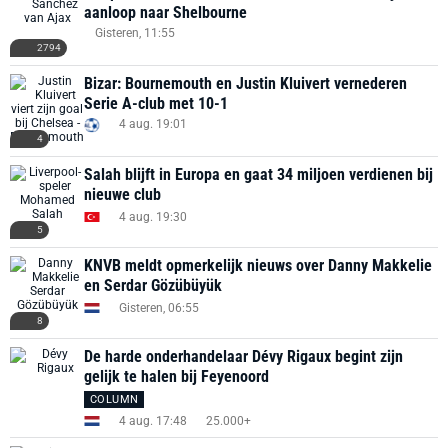
aanloop naar Shelbourne
Gisteren, 11:55
2794
Bizar: Bournemouth en Justin Kluivert vernederen
Serie A-club met 10-1
4 aug. 19:01
4
Salah blijft in Europa en gaat 34 miljoen verdienen bij
nieuwe club
4 aug. 19:30
5
KNVB meldt opmerkelijk nieuws over Danny Makkelie
en Serdar Gözübüyük
Gisteren, 06:55
8
De harde onderhandelaar Dévy Rigaux begint zijn
gelijk te halen bij Feyenoord
COLUMN
4 aug. 17:48
25.000+