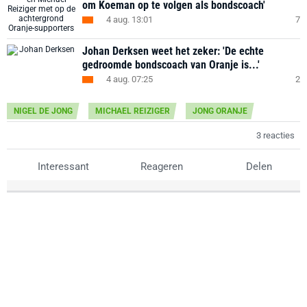
om Koeman op te volgen als bondscoach'
4 aug. 13:01
7
Johan Derksen weet het zeker: 'De echte
gedroomde bondscoach van Oranje is...'
4 aug. 07:25
2
NIGEL DE JONG
MICHAEL REIZIGER
JONG ORANJE
3 reacties
Interessant
Reageren
Delen