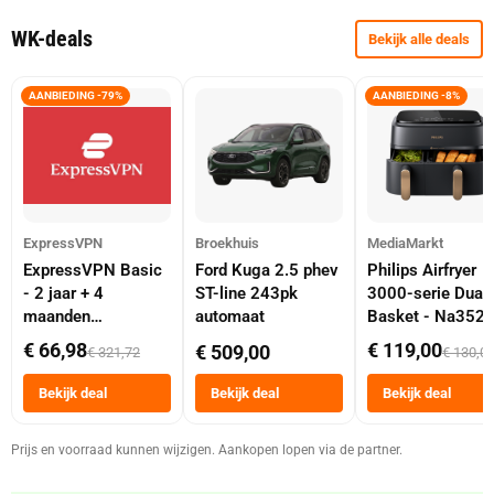
WK-deals
Bekijk alle deals
AANBIEDING -79%
AANBIEDING -8%
ExpressVPN
Broekhuis
MediaMarkt
ExpressVPN Basic
Ford Kuga 2.5 phev
Philips Airfryer
- 2 jaar + 4
ST-line 243pk
3000-serie Dual
maanden
automaat
Basket - Na352
abonnement
Dubbele Mand 9 
€ 66,98
€ 119,00
€ 509,00
€ 321,72
€ 130,0
Tot 6 Personen
Heteluchtfriteus
Bekijk deal
Bekijk deal
Bekijk deal
Zwart
Prijs en voorraad kunnen wijzigen. Aankopen lopen via de partner.