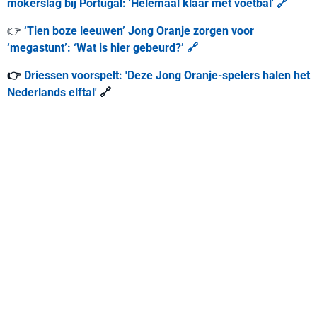
mokerslag bij Portugal: 'Helemaal klaar met voetbal' 🔗
👉
‘Tien boze leeuwen’ Jong Oranje zorgen voor
‘megastunt’: ‘Wat is hier gebeurd?’ 🔗
👉
Driessen voorspelt: 'Deze Jong Oranje-spelers halen het
Nederlands elftal'
🔗