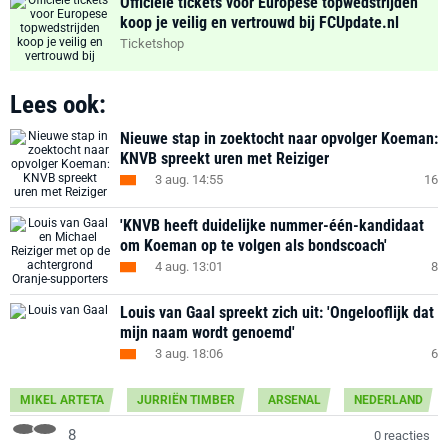
Officiële tickets voor Europese topwedstrijden
koop je veilig en vertrouwd bij FCUpdate.nl
Ticketshop
Lees ook:
Nieuwe stap in zoektocht naar opvolger Koeman:
KNVB spreekt uren met Reiziger
3 aug. 14:55
16
'KNVB heeft duidelijke nummer-één-kandidaat
om Koeman op te volgen als bondscoach'
4 aug. 13:01
8
Louis van Gaal spreekt zich uit: 'Ongelooflijk dat
mijn naam wordt genoemd'
3 aug. 18:06
6
MIKEL ARTETA
JURRIËN TIMBER
ARSENAL
NEDERLAND
8
0 reacties