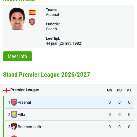
Team:
Arsenal
Functie:
Coach
Leeftijd:
44 jaar (26 mrt. 1982)
Meer info
Stand Premier League 2026/2027
Premier League
GS
DS
PT
Arsenal
0
0
0
1
Villa
0
0
0
2
Bournemouth
0
0
0
3