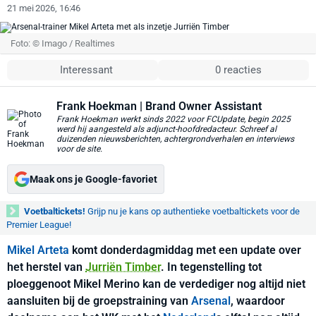
21 mei 2026, 16:46
Foto: © Imago / Realtimes
Interessant
0 reacties
Frank Hoekman
| Brand Owner Assistant
Frank Hoekman werkt sinds 2022 voor FCUpdate, begin 2025
werd hij aangesteld als adjunct-hoofdredacteur. Schreef al
duizenden nieuwsberichten, achtergrondverhalen en interviews
voor de site.
Maak ons je Google-favoriet
Voetbaltickets!
Grijp nu je kans op authentieke voetbaltickets voor de
Premier League!
Mikel Arteta
komt donderdagmiddag met een update over
het herstel van
Jurriën Timber
. In tegenstelling tot
ploeggenoot Mikel Merino kan de verdediger nog altijd niet
aansluiten bij de groepstraining van
Arsenal
, waardoor