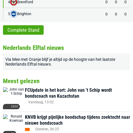
Brentford
0
0
0
4
Brighton
0
0
0
5
Complete Stand
Nederlands Elftal nieuws
Via
Mee met Oranje
blijf je altijd op de hoogte van het laatste
Nederlands Elftal nieuws
.
Meest gelezen
FCUpdate in het kort: John van 't Schip wordt
bondscoach van Kazachstan
Vandaag, 13:02
2800
KNVB krijgt pijnlijke boodschap tijdens zoektocht naar
nieuwe bondscoach
Gisteren, 06:25