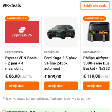
WK-deals
Bekijk alle deals
AANBIEDING -79%
AANBIEDING -8%
ExpressVPN
Broekhuis
MediaMarkt
ExpressVPN Basic
Ford Kuga 2.5 phev
Philips Airfryer
- 2 jaar + 4
ST-line 243pk
3000-serie Dual
maanden
automaat
Basket - Na352
abonnement
Dubbele Mand 9 
€ 66,98
€ 119,00
€ 509,00
€ 321,72
€ 130,0
Tot 6 Personen
Heteluchtfriteus
Bekijk deal
Bekijk deal
Bekijk deal
Zwart
Prijs en voorraad kunnen wijzigen. Aankopen lopen via de partner.