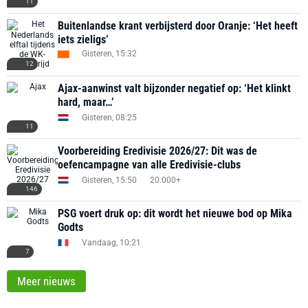
11
Buitenlandse krant verbijsterd door Oranje: ‘Het heeft
iets zieligs’
Gisteren, 15:32
12
Ajax-aanwinst valt bijzonder negatief op: ‘Het klinkt
hard, maar…’
Gisteren, 08:25
11
Voorbereiding Eredivisie 2026/27: Dit was de
oefencampagne van alle Eredivisie-clubs
Gisteren, 15:50
20.000+
146
PSG voert druk op: dit wordt het nieuwe bod op Mika
Godts
Vandaag, 10:21
7
Meer nieuws