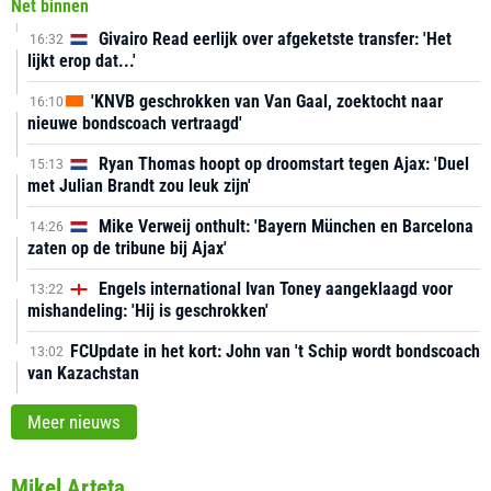
Net binnen
Givairo Read eerlijk over afgeketste transfer: 'Het
16:32
lijkt erop dat...'
'KNVB geschrokken van Van Gaal, zoektocht naar
16:10
nieuwe bondscoach vertraagd'
Ryan Thomas hoopt op droomstart tegen Ajax: 'Duel
15:13
met Julian Brandt zou leuk zijn'
Mike Verweij onthult: 'Bayern München en Barcelona
14:26
zaten op de tribune bij Ajax'
Engels international Ivan Toney aangeklaagd voor
13:22
mishandeling: 'Hij is geschrokken'
FCUpdate in het kort: John van 't Schip wordt bondscoach
13:02
van Kazachstan
Meer nieuws
Mikel Arteta