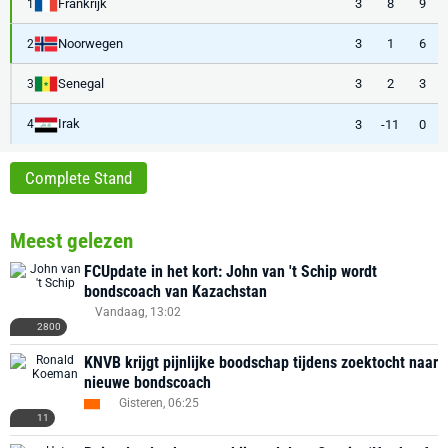
Frankrijk
3
8
9
1
Noorwegen
3
1
6
2
Senegal
3
2
3
3
Irak
3
-11
0
4
Complete Stand
Meest gelezen
FCUpdate in het kort: John van 't Schip wordt
bondscoach van Kazachstan
Vandaag, 13:02
2800
KNVB krijgt pijnlijke boodschap tijdens zoektocht naar
nieuwe bondscoach
Gisteren, 06:25
11