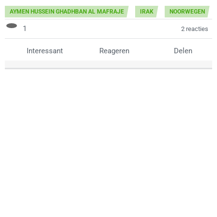
AYMEN HUSSEIN GHADHBAN AL MAFRAJE
IRAK
NOORWEGEN
1
2 reacties
Interessant
Reageren
Delen