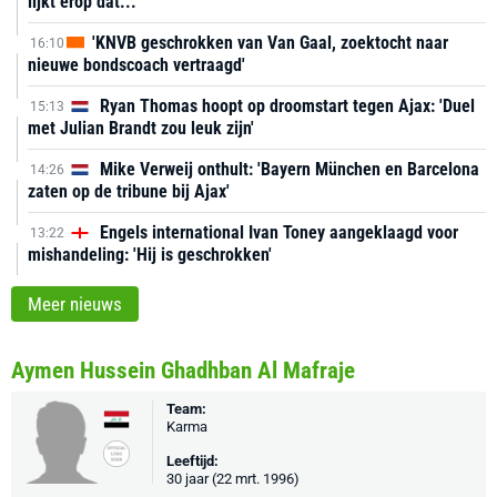
lijkt erop dat...'
'KNVB geschrokken van Van Gaal, zoektocht naar
16:10
nieuwe bondscoach vertraagd'
Ryan Thomas hoopt op droomstart tegen Ajax: 'Duel
15:13
met Julian Brandt zou leuk zijn'
Mike Verweij onthult: 'Bayern München en Barcelona
14:26
zaten op de tribune bij Ajax'
Engels international Ivan Toney aangeklaagd voor
13:22
mishandeling: 'Hij is geschrokken'
Meer nieuws
Aymen Hussein Ghadhban Al Mafraje
Team:
Karma
Leeftijd:
30 jaar (22 mrt. 1996)