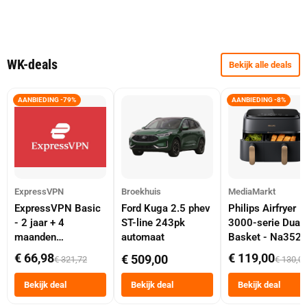
WK-deals
Bekijk alle deals
AANBIEDING -79%
AANBIEDING -8%
ExpressVPN
Broekhuis
MediaMarkt
ExpressVPN Basic
Ford Kuga 2.5 phev
Philips Airfryer
- 2 jaar + 4
ST-line 243pk
3000-serie Dual
maanden
automaat
Basket - Na352
abonnement
Dubbele Mand 9 
€ 66,98
€ 119,00
€ 509,00
€ 321,72
€ 130,0
Tot 6 Personen
Heteluchtfriteus
Bekijk deal
Bekijk deal
Bekijk deal
Zwart