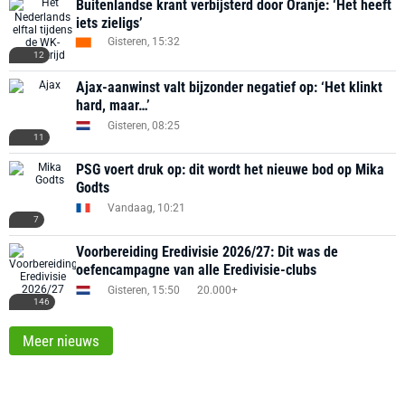
Buitenlandse krant verbijsterd door Oranje: ‘Het heeft
iets zieligs’
Gisteren, 15:32
12
Ajax-aanwinst valt bijzonder negatief op: ‘Het klinkt
hard, maar…’
Gisteren, 08:25
11
PSG voert druk op: dit wordt het nieuwe bod op Mika
Godts
Vandaag, 10:21
7
Voorbereiding Eredivisie 2026/27: Dit was de
oefencampagne van alle Eredivisie-clubs
Gisteren, 15:50
20.000+
146
Meer nieuws