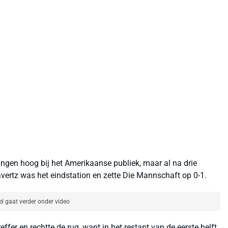
ingen hoog bij het Amerikaanse publiek, maar al na drie
vertz was het eindstation en zette Die Mannschaft op 0-1.
el gaat verder onder video
er en rechtte de rug, want in het restant van de eerste helft