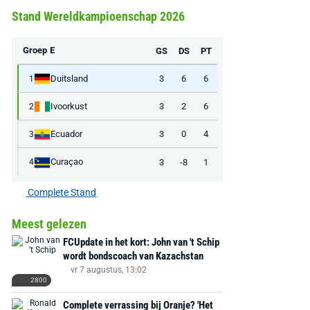
Stand Wereldkampioenschap 2026
Groep E
GS
DS
PT
Duitsland
3
6
6
1
Ivoorkust
3
2
6
2
Ecuador
3
0
4
3
Curaçao
3
-8
1
4
Complete Stand
Meest gelezen
FCUpdate in het kort: John van 't Schip
wordt bondscoach van Kazachstan
vr 7 augustus, 13:02
2800
Complete verrassing bij Oranje? 'Het