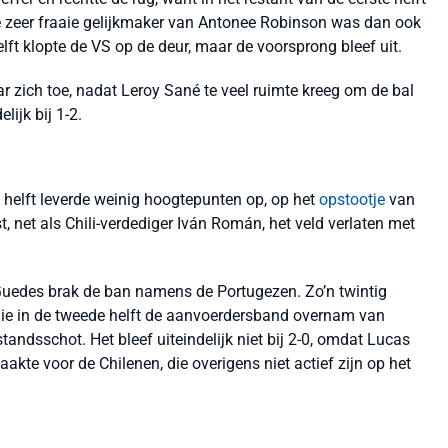
e zeer fraaie gelijkmaker van Antonee Robinson was dan ook
elft klopte de VS op de deur, maar de voorsprong bleef uit.
r zich toe, nadat Leroy Sané te veel ruimte kreeg om de bal
lijk bij 1-2.
 helft leverde weinig hoogtepunten op, op het
opstootje
van
, net als Chili-verdediger Iván Román, het veld verlaten met
o Guedes brak de ban namens de Portugezen. Zo’n twintig
die in de tweede helft de aanvoerdersband overnam van
tandsschot. Het bleef uiteindelijk niet bij 2-0, omdat Lucas
akte voor de Chilenen, die overigens niet actief zijn op het