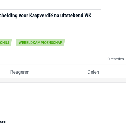
cheiding voor Kaapverdië na uitstekend WK
CHILI
WERELDKAMPIOENSCHAP
0 reacties
Reageren
Delen
tsen.