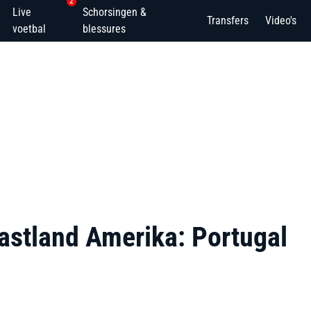
2
Live
Schorsingen &
Transfers
Video's
voetbal
blessures
gastland Amerika: Portugal