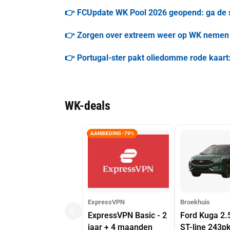
👉 FCUpdate WK Pool 2026 geopend: ga de s
👉 Zorgen over extreem weer op WK nemen to
👉 Portugal-ster pakt oliedomme rode kaart:
WK-deals
AANBIEDING -79%
ExpressVPN
Broekhuis
ExpressVPN Basic - 2
Ford Kuga 2.
jaar + 4 maanden
ST-line 243p