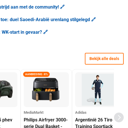
trijd aan met de community! 🔗
e: duel Saoedi-Arabië urenlang stilgelegd 🔗
 WK-start in gevaar? 🔗
Bekijk alle deals
AANBIEDING -8%
MediaMarkt
Adidas
5 phev
Philips Airfryer 3000-
Argentinië 26 Tiro
k
serie Dual Basket -
Training Sportjack