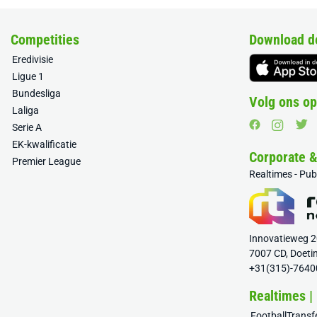
Competities
Download d
Eredivisie
Ligue 1
Bundesliga
Volg ons op
Laliga
Serie A
EK-kwalificatie
Corporate 
Premier League
Realtimes - Pu
Innovatieweg 
7007 CD, Doeti
+31(315)-7640
Realtimes |
FootballTrans