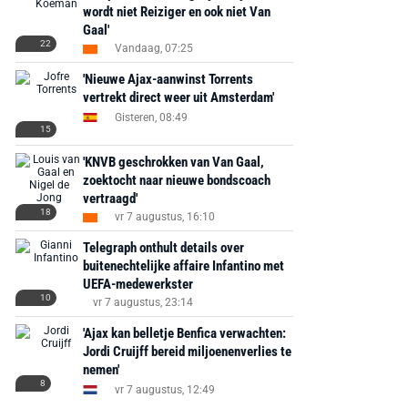
wordt niet Reiziger en ook niet Van
Gaal'
22
Vandaag, 07:25
'Nieuwe Ajax-aanwinst Torrents
vertrekt direct weer uit Amsterdam'
Gisteren, 08:49
15
'KNVB geschrokken van Van Gaal,
zoektocht naar nieuwe bondscoach
vertraagd'
18
vr 7 augustus, 16:10
AANBIEDING -40%
AANBIEDING -19%
Telegraph onthult details over
buitenechtelijke affaire Infantino met
UEFA-medewerkster
10
vr 7 augustus, 23:14
'Ajax kan belletje Benfica verwachten:
Jordi Cruijff bereid miljoenenverlies te
MediaMarkt
Adidas
MediaMarkt
nemen'
EA Sports FC 26 -
F50 Messi Elite Firm
Sonos Arc Ul
8
vr 7 augustus, 12:49
PlayStation 5
Ground Boots Kids
Soundbar Zw