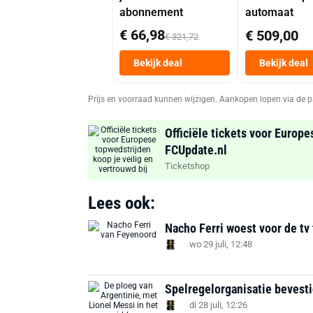
abonnement
automaat
€ 66,98
€ 509,00
€ 321,72
Bekijk deal
Bekijk deal
Prijs en voorraad kunnen wijzigen. Aankopen lopen via de p
Officiële tickets voor Europe
FCUpdate.nl
Ticketshop
Lees ook:
Nacho Ferri woest voor de tv 
wo 29 juli, 12:48
Spelregelorganisatie bevest
di 28 juli, 12:26