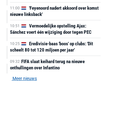
'Feyenoord nadert akkoord over komst
11:00
nieuwe linksback'
Vermoedelijke opstelling Ajax:
10:51
Sánchez voert één wijziging door tegen PEC
Eredivisie-baas 'boos' op clubs: 'Dit
10:25
scheelt 80 tot 120 miljoen per jaar'
FIFA slaat keihard terug na nieuwe
09:32
onthullingen over Infantino
Meer nieuws