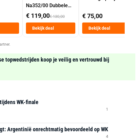
Na352/00 Dubbele
Mand 9 L Tot 6
€ 119,00
€ 75,00
€ 130,00
Personen
Heteluchtfriteuse
Bekijk deal
Bekijk deal
Zwart
artner.
se topwedstrijden koop je veilig en vertrouwd bij
tijdens WK-finale
1
igt: Argentinië onrechtmatig bevoordeeld op WK
4