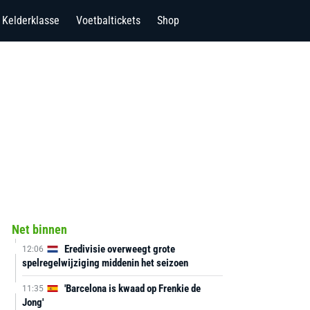
Kelderklasse
Voetbaltickets
Shop
Net binnen
Eredivisie overweegt grote
12:06
spelregelwijziging middenin het seizoen
'Barcelona is kwaad op Frenkie de
11:35
Jong'