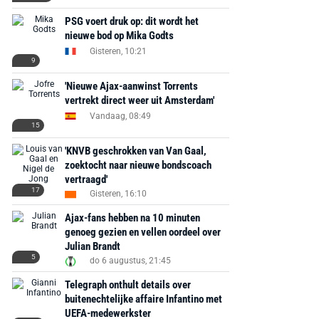
PSG voert druk op: dit wordt het
€ 78,00
€ 888,00
€ 29,99
€ 130,00
€ 
nieuwe bod op Mika Godts
Gisteren, 10:21
Bekijk deal
Bekijk deal
Bekijk deal
9
'Nieuwe Ajax-aanwinst Torrents
vertrekt direct weer uit Amsterdam'
Vandaag, 08:49
15
'KNVB geschrokken van Van Gaal,
zoektocht naar nieuwe bondscoach
vertraagd'
17
Gisteren, 16:10
Ajax-fans hebben na 10 minuten
genoeg gezien en vellen oordeel over
Julian Brandt
5
do 6 augustus, 21:45
Telegraph onthult details over
buitenechtelijke affaire Infantino met
UEFA-medewerkster