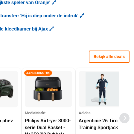
kste speler van Oranje' 🔗
 transfer: 'Hij is diep onder de indruk' 🔗
 de kleedkamer bij Ajax 🔗
Bekijk alle deals
AANBIEDING -8%
MediaMarkt
Adidas
5 phev
Philips Airfryer 3000-
Argentinië 26 Tiro
k
serie Dual Basket -
Training Sportjack