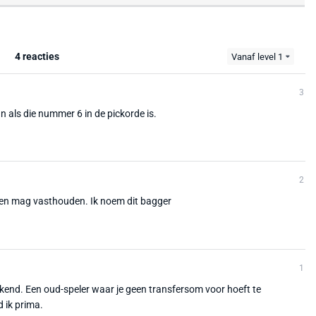
4 reacties
Vanaf level 1
3
n als die nummer 6 in de pickorde is.
2
 pen mag vasthouden. Ik noem dit bagger
1
akend. Een oud-speler waar je geen transfersom voor hoeft te
d ik prima.