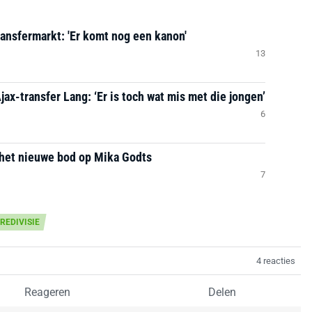
ransfermarkt: 'Er komt nog een kanon'
13
Ajax-transfer Lang: ‘Er is toch wat mis met die jongen’
6
 het nieuwe bod op Mika Godts
7
REDIVISIE
4 reacties
Reageren
Delen