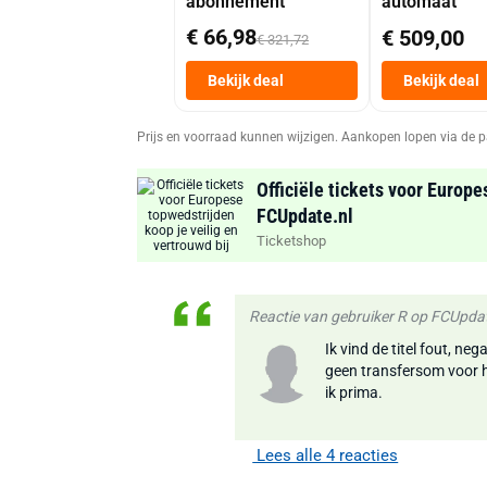
abonnement
automaat
€ 66,98
€ 509,00
€ 321,72
Bekijk deal
Bekijk deal
Prijs en voorraad kunnen wijzigen. Aankopen lopen via de p
Officiële tickets voor Europe
FCUpdate.nl
Ticketshop
Reactie van gebruiker R op FCUpda
Ik vind de titel fout, n
geen transfersom voor h
ik prima.
Lees alle 4 reacties