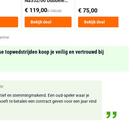
Na352/00 Dubbele
Mand 9 L Tot 6
€ 119,00
€ 75,00
€ 130,00
Personen
Heteluchtfriteuse
Bekijk deal
Bekijk deal
Zwart
artner.
se topwedstrijden koop je veilig en vertrouwd bij
te
egatief en stemmingmakend. Een oud-speler waar je
oeft te betalen een contract geven voor een jaar vind