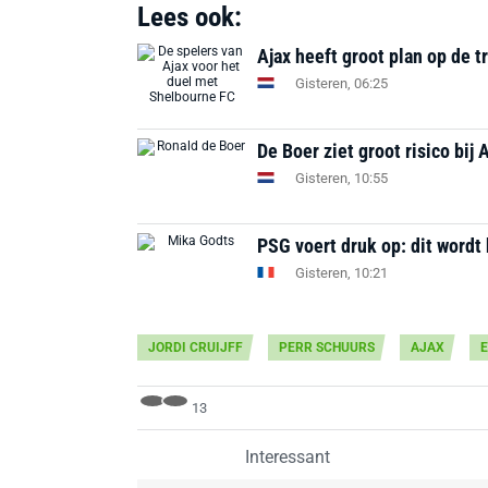
Lees ook:
Ajax heeft groot plan op de t
Gisteren, 06:25
De Boer ziet groot risico bij 
Gisteren, 10:55
PSG voert druk op: dit wordt
Gisteren, 10:21
JORDI CRUIJFF
PERR SCHUURS
AJAX
E
13
Interessant