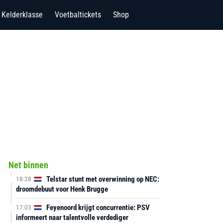
Kelderklasse
Voetbaltickets
Shop
Net binnen
Telstar stunt met overwinning op NEC:
18:28
droomdebuut voor Henk Brugge
Feyenoord krijgt concurrentie: PSV
17:03
informeert naar talentvolle verdediger