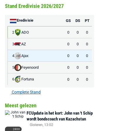
Stand Eredivisie 2026/2027
Eredivisie
GS
DS
PT
ADO
0
0
0
2
AZ
0
0
0
3
Ajax
0
0
0
4
Feyenoord
0
0
0
5
AANBIEDING -40%
AANBIEDING -19%
Fortuna
0
0
0
6
Complete Stand
Meest gelezen
MediaMarkt
Adidas
MediaMarkt
FCUpdate in het kort: John van 't Schip
EA Sports FC 26 -
F50 Messi Elite Firm
Sonos Arc Ul
wordt bondscoach van Kazachstan
PlayStation 5
Ground Boots Kids
Soundbar Zw
Gisteren, 13:02
2800