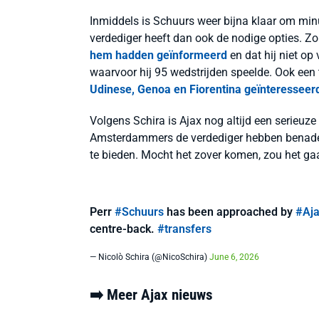
Inmiddels is Schuurs weer bijna klaar om minu
verdediger heeft dan ook de nodige opties. Zo
hem hadden geïnformeerd
en dat hij niet o
waarvoor hij 95 wedstrijden speelde. Ook een 
Udinese, Genoa en Fiorentina geïnteresseer
Volgens Schira is Ajax nog altijd een serieuze
Amsterdammers de verdediger hebben benader
te bieden. Mocht het zover komen, zou het ga
Perr
#Schuurs
has been approached by
#Aj
centre-back.
#transfers
— Nicolò Schira (@NicoSchira)
June 6, 2026
➡️ Meer Ajax nieuws