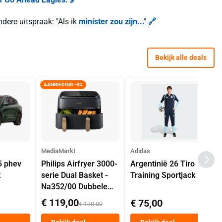
ere uitspraak: "Als ik
minister zou zijn..." 🔗
Bekijk alle deals
AANBIEDING -8%
MediaMarkt
Adidas
5 phev
Philips Airfryer 3000-
Argentinië 26 Tiro
k
serie Dual Basket -
Training Sportjack
Na352/00 Dubbele
Mand 9 L Tot 6
€ 119,00
€ 75,00
€ 130,00
Personen
Heteluchtfriteuse