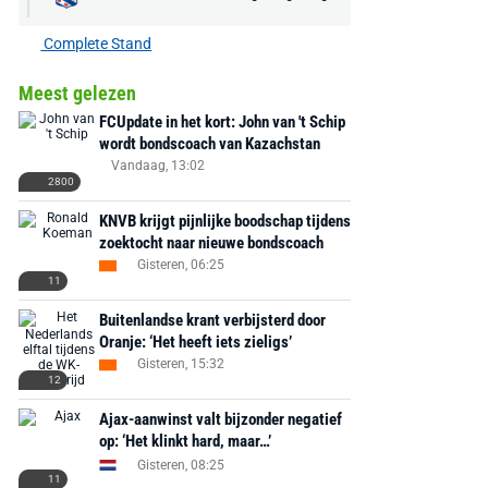
Complete Stand
Meest gelezen
FCUpdate in het kort: John van 't Schip
wordt bondscoach van Kazachstan
Vandaag, 13:02
2800
KNVB krijgt pijnlijke boodschap tijdens
zoektocht naar nieuwe bondscoach
Gisteren, 06:25
11
Buitenlandse krant verbijsterd door
Oranje: ‘Het heeft iets zieligs’
Gisteren, 15:32
12
Ajax-aanwinst valt bijzonder negatief
op: ‘Het klinkt hard, maar…’
Gisteren, 08:25
11