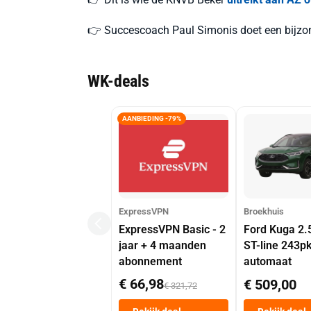
👉 Succescoach Paul Simonis doet een bijzond
WK-deals
AANBIEDING -79%
ExpressVPN
Broekhuis
ExpressVPN Basic - 2
Ford Kuga 2.
jaar + 4 maanden
ST-line 243p
abonnement
automaat
€ 66,98
€ 509,00
€ 321,72