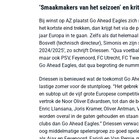
‘Smaakmakers van het seizoen’ en kriti
Bij winst op AZ plaatst Go Ahead Eagles zich 
het kortste eind trekken, dan krijgt het via 
jaar Europa in te gaan. Zelfs als dat helemaal
Bosvelt (technisch directeur), Simonis en zij
2024/2025’, zo schrijft Driessen.
“
Qua voetbal
maar ook PSV, Feyenoord, FC Utrecht, FC Twe
Go Ahead Eagles, dat qua begroting de nummer
Driessen is benieuwd wat de toekomst Go Ahe
lastige zomer voor de stuntploeg.
“
Het gebrek
en subtop uit de vijf grote Europese competit
vertrok de Noor Oliver Edvardsen, tot dan de b
Enric Llansana, Joris Kramer, Oliver Antman,
worden overal in de gaten gehouden en staan o
clubs dan Go Ahead Eagles.
”
Driessen verwach
oog middelmatige spelersgroep zo goed spelen
als Ajax en Feyenoord, Farioli en Van Persie, m