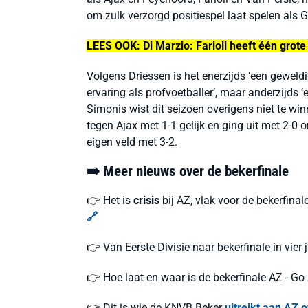
om zulk verzorgd positiespel laat spelen als 
LEES OOK:
Di Marzio: Farioli heeft één grote
Volgens Driessen is het enerzijds ‘een gewel
ervaring als profvoetballer’, maar anderzijds ‘
Simonis wist dit seizoen overigens niet te w
tegen Ajax met 1-1 gelijk en ging uit met 2-0
eigen veld met 3-2.
➡️ Meer nieuws over de bekerfinale
👉 Het is
crisis
bij AZ, vlak voor de bekerfinal
🔗
👉 Van Eerste Divisie naar bekerfinale in vier j
👉 Hoe laat en waar is de bekerfinale AZ - G
👉 Dit is wie de KNVB Beker
uitreikt aan AZ 