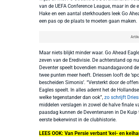
van de UEFA Conference League, maar in de eer
Hake en een aantal sterkhouders leek Go Ahead 
een pas op de plaats te moeten gaan maken.
Artik
Maar niets blijkt minder waar. Go Ahead Eagl
zeven van de Eredivisie. De achterstand op nu
Deventer speelt bovendien maandagavond de b
twee punten meer heeft. Driessen looft de ‘spor
bescheiden Simonis’.
“
Versterkt door de off
Eagles speelt. In alles ademt het de Hollandse
welke tegenstander dan ook
”
,
zo schrijft Drie
middelen verslagen in zowel de halve finale 
paasdag kunnen de Deventenaren in De Kuip t
eerste bekerwinst in de clubhistorie.
LEES OOK: Van Persie verbant 'kei- en keihar