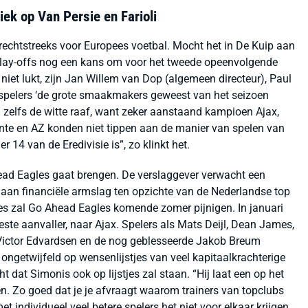
ek op Van Persie en Farioli
rechtstreeks voor Europees voetbal. Mocht het in De Kuip aan
de play-offs nog een kans om voor het tweede opeenvolgende
 niet lukt, zijn Jan Willem van Dop (algemeen directeur), Paul
n spelers ‘de grote smaakmakers geweest van het seizoen
 zelfs de witte raaf, want zeker aanstaand kampioen Ajax,
nte en AZ konden niet tippen aan de manier van spelen van
 14 van de Eredivisie is
”
, zo klinkt het.
ad Eagles gaat brengen. De verslaggever verwacht een
 aan financiële armslag ten opzichte van de Nederlandse top
ies zal Go Ahead Eagles komende zomer pijnigen. In januari
este aanvaller, naar Ajax. Spelers als Mats Deijl, Dean James,
 Victor Edvardsen en de nog geblesseerde Jakob Breum
ngetwijfeld op wensenlijstjes van veel kapitaalkrachterige
t dat Simonis ook op lijstjes zal staan.
“
Hij laat een op het
. Zo goed dat je je afvraagt waarom trainers van topclubs
et individueel veel betere spelers het niet voor elkaar krijgen