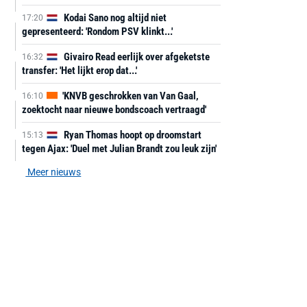
Kodai Sano nog altijd niet
17:20
gepresenteerd: 'Rondom PSV klinkt...'
Givairo Read eerlijk over afgeketste
16:32
transfer: 'Het lijkt erop dat...'
'KNVB geschrokken van Van Gaal,
16:10
zoektocht naar nieuwe bondscoach vertraagd'
Ryan Thomas hoopt op droomstart
15:13
tegen Ajax: 'Duel met Julian Brandt zou leuk zijn'
Meer nieuws