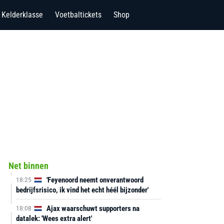
Kelderklasse
Voetbaltickets
Shop
Net binnen
'Feyenoord neemt onverantwoord
18:25
bedrijfsrisico, ik vind het echt héél bijzonder'
Ajax waarschuwt supporters na
18:08
datalek: 'Wees extra alert'