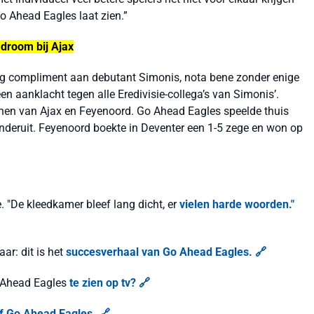
Go Ahead Eagles laat zien.
”
 droom bij Ajax
dig compliment aan debutant Simonis, nota bene zonder enige
een aanklacht tegen alle Eredivisie-collega’s van Simonis’.
innen van Ajax en Feyenoord. Go Ahead Eagles speelde thuis
 onderuit. Feyenoord boekte in Deventer een 1-5 zege en won op
e. "De kleedkamer bleef lang dicht, er
vielen harde woorden."
aar: dit is het
succesverhaal van Go Ahead Eagles. 🔗
o Ahead Eagles
te zien op tv? 🔗
of Go Ahead Eagles. 🔗