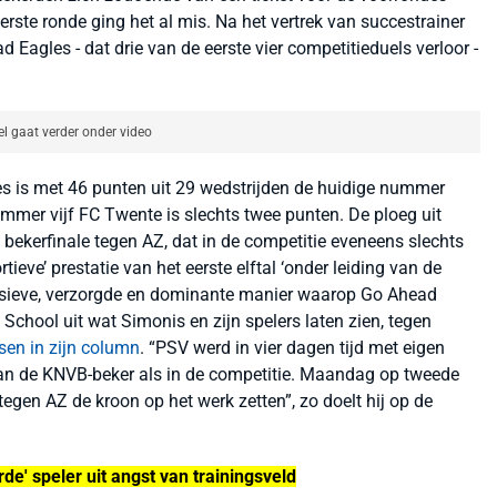
ste ronde ging het al mis. Na het vertrek van succestrainer
Eagles - dat drie van de eerste vier competitieduels verloor -
el gaat verder onder video
es is met 46 punten uit 29 wedstrijden de huidige nummer
mmer vijf FC Twente is slechts twee punten. De ploeg uit
ekerfinale tegen AZ, dat in de competitie eveneens slechts
tieve’ prestatie van het eerste elftal ‘onder leiding van de
ensieve, verzorgde en dominante manier waarop Go Ahead
 School uit wat Simonis en zijn spelers laten zien, tegen
ssen in zijn column
.
“
PSV werd in vier dagen tijd met eigen
van de KNVB-beker als in de competitie. Maandag op tweede
egen AZ de kroon op het werk zetten
”
, zo doelt hij op de
de' speler uit angst van trainingsveld