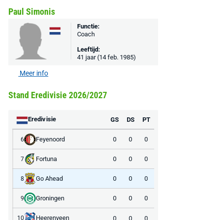
Paul Simonis
Functie:
Coach
Leeftijd:
41 jaar (14 feb. 1985)
Meer info
Stand Eredivisie 2026/2027
Eredivisie
GS
DS
PT
Feyenoord
0
0
0
6
Fortuna
0
0
0
7
Go Ahead
0
0
0
8
Groningen
0
0
0
9
Heerenveen
0
0
0
10